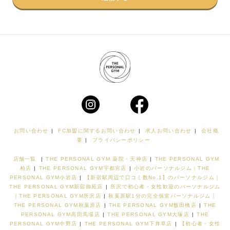
お問い合わせ
|
FC加盟に関するお問い合わせ
|
求人お問い合わせ
|
会社概
要
|
プライバシーポリシー
店舗一覧
|
THE PERSONAL GYM 薬院・天神店
|
THE PERSONAL GYM
柏店
|
THE PERSONAL GYM宇都宮店
|
小岩のパーソナルジム｜THE
PERSONAL GYM小岩店
|
【新宿駅周辺で口コミ数No.1】のパーソナルジム｜
THE PERSONAL GYM新宿御苑店
|
所沢で初心者・女性歓迎のパーソナルジム
｜THE PERSONAL GYM所沢店
|
秋葉原駅1分の完全個室パーソナルジム｜
THE PERSONAL GYM秋葉原店
|
THE PERSONAL GYM飯田橋店
|
THE
PERSONAL GYM高田馬場店
|
THE PERSONAL GYM大塚店
|
THE
PERSONAL GYM中野店
|
THE PERSONAL GYM下井草店
|
【初心者・女性