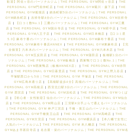
歓迎】阿佐ヶ谷のパーソナルジム｜THE PERSONAL GYM阿佐ヶ谷店
|
THE
PERSONAL GYM門前仲町店
|
THE PERSONAL GYM菊川・森下店
|
THE
PERSONAL GYM船堀店
|
錦糸町駅5分のパーソナルジム｜THE PERSONAL
GYM錦糸町店
|
吉祥寺駅4分のパーソナルジム｜THE PERSONAL GYM吉祥寺
店
|
【口コミ数No.1】三鷹のパーソナルジム｜THE PERSONAL GYM三鷹
店
|
THE PERSONAL GYM国分寺店
|
THE PERSONAL GYM府中店
|
THE
PERSONAL GYM八王子店
|
THE PERSONAL GYM日本橋店
|
【口コミ星
5.0】麻布十番のパーソナルジム｜THE PERSONAL GYM麻布十番店
|
THE
PERSONAL GYM麻布十番店ANNEX
|
THE PERSONAL GYM東麻布店
|
【完
全個室】六本木のパーソナルジム｜THE PERSONAL GYM六本木店
|
THE
PERSONAL GYM五反田店
|
THE PERSONAL GYM蒲田店
|
板橋駅1分のパー
ソナルジム｜THE PERSONAL GYM板橋店
|
西巣鴨で口コミ数No.1｜THE
PERSONAL GYM西巣鴨店（板橋ANNEX店）
|
THE PERSONAL GYM赤羽
店
|
THE PERSONAL GYM日暮里店
|
THE PERSONAL GYM上野入谷店
|
平塚駅西口から5分｜THE PERSONAL GYM 平塚店
|
THE PERSONAL
GYM広島本通り店
|
【高槻駅徒歩4分】高槻のパーソナルジム｜THE
PERSONAL GYM高槻店
|
西宮北口駅3分のパーソナルジム｜THE PERSONAL
GYM 西宮店
|
THE PERSONAL GYM浜松店
|
THE PERSONAL GYMつくば
店
|
【初心者・女性歓迎】仙台のパーソナルジム｜THE PERSONAL GYM仙台
店
|
THE PERSONAL GYM岡山店
|
三宮駅4分手ぶらで通えるパーソナルジム
| THE PERSONAL GYM 神戸三宮店
|
千種・覚王山のパーソナルジム｜THE
PERSONAL GYM千種覚王山店
|
THE PERSONAL GYM高崎店
|
THE
PERSONAL GYM大宮店
|
THE PERSONAL GYM横浜店
|
【本八幡で女性に
人気のパーソナルジム】THE PERSONAL GYM 本八幡店
|
THE PERSONAL
GYMあま市甚目寺店
|
名古屋・栄のパーソナルジム｜THE PERSONAL GYM名