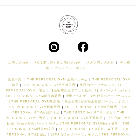
お問い合わせ
|
FC加盟に関するお問い合わせ
|
求人お問い合わせ
|
会社概
要
|
プライバシーポリシー
店舗一覧
|
THE PERSONAL GYM 薬院・天神店
|
THE PERSONAL GYM
柏店
|
THE PERSONAL GYM宇都宮店
|
小岩のパーソナルジム｜THE
PERSONAL GYM小岩店
|
【新宿駅周辺で口コミ数No.1】のパーソナルジム｜
THE PERSONAL GYM新宿御苑店
|
所沢で初心者・女性歓迎のパーソナルジム
｜THE PERSONAL GYM所沢店
|
秋葉原駅1分の完全個室パーソナルジム｜
THE PERSONAL GYM秋葉原店
|
THE PERSONAL GYM飯田橋店
|
THE
PERSONAL GYM高田馬場店
|
THE PERSONAL GYM大塚店
|
THE
PERSONAL GYM中野店
|
THE PERSONAL GYM下井草店
|
【初心者・女性
歓迎】阿佐ヶ谷のパーソナルジム｜THE PERSONAL GYM阿佐ヶ谷店
|
THE
PERSONAL GYM門前仲町店
|
THE PERSONAL GYM菊川・森下店
|
THE
PERSONAL GYM船堀店
|
錦糸町駅5分のパーソナルジム｜THE PERSONAL