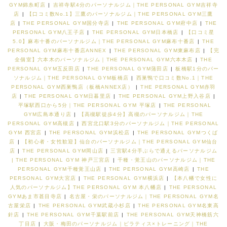
GYM錦糸町店
|
吉祥寺駅4分のパーソナルジム｜THE PERSONAL GYM吉祥寺
店
|
【口コミ数No.1】三鷹のパーソナルジム｜THE PERSONAL GYM三鷹
店
|
THE PERSONAL GYM国分寺店
|
THE PERSONAL GYM府中店
|
THE
PERSONAL GYM八王子店
|
THE PERSONAL GYM日本橋店
|
【口コミ星
5.0】麻布十番のパーソナルジム｜THE PERSONAL GYM麻布十番店
|
THE
PERSONAL GYM麻布十番店ANNEX
|
THE PERSONAL GYM東麻布店
|
【完
全個室】六本木のパーソナルジム｜THE PERSONAL GYM六本木店
|
THE
PERSONAL GYM五反田店
|
THE PERSONAL GYM蒲田店
|
板橋駅1分のパー
ソナルジム｜THE PERSONAL GYM板橋店
|
西巣鴨で口コミ数No.1｜THE
PERSONAL GYM西巣鴨店（板橋ANNEX店）
|
THE PERSONAL GYM赤羽
店
|
THE PERSONAL GYM日暮里店
|
THE PERSONAL GYM上野入谷店
|
平塚駅西口から5分｜THE PERSONAL GYM 平塚店
|
THE PERSONAL
GYM広島本通り店
|
【高槻駅徒歩4分】高槻のパーソナルジム｜THE
PERSONAL GYM高槻店
|
西宮北口駅3分のパーソナルジム｜THE PERSONAL
GYM 西宮店
|
THE PERSONAL GYM浜松店
|
THE PERSONAL GYMつくば
店
|
【初心者・女性歓迎】仙台のパーソナルジム｜THE PERSONAL GYM仙台
店
|
THE PERSONAL GYM岡山店
|
三宮駅4分手ぶらで通えるパーソナルジム
| THE PERSONAL GYM 神戸三宮店
|
千種・覚王山のパーソナルジム｜THE
PERSONAL GYM千種覚王山店
|
THE PERSONAL GYM高崎店
|
THE
PERSONAL GYM大宮店
|
THE PERSONAL GYM横浜店
|
【本八幡で女性に
人気のパーソナルジム】THE PERSONAL GYM 本八幡店
|
THE PERSONAL
GYMあま市甚目寺店
|
名古屋・栄のパーソナルジム｜THE PERSONAL GYM名
古屋栄店
|
THE PERSONAL GYM武蔵小杉店
|
THE PERSONAL GYM名東高
針店
|
THE PERSONAL GYM千葉駅前店
|
THE PERSONAL GYM天神橋筋六
丁目店
|
大阪・梅田のパーソナルジム｜ピラティス×トレーニング｜THE