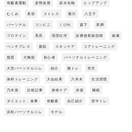
有酸素運動
姿勢改善
炭水化物
ヒップアップ
むくみ
美容
ストレス
菊川
八王子
パーソナル
コンビニ
くびれ
森下
美脚
プロテイン
美尻
清澄白河
診療放射線技師
綾瀬
ベンチプレス
腹筋
スキンケア
コアトレーニング
脂質
大胸筋
初心者
パーソナルトレーニング
大宮パーソナルジム
紹介
腕トレ
所沢
体幹トレーニング
大会結果
六本木
生活習慣
乃木坂
比較記事
身体ケア
赤坂
睡眠
ダイエット、食事
有酸素
自己紹介
背中トレ
浜松パーソナルジム
モデル