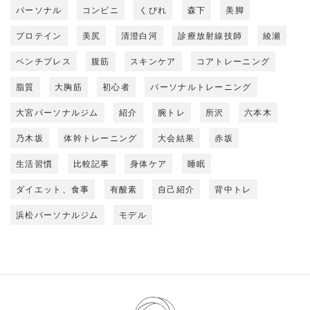
パーソナル
コンビニ
くびれ
森下
美脚
プロテイン
美尻
清澄白河
診療放射線技師
綾瀬
ベンチプレス
腹筋
スキンケア
コアトレーニング
脂質
大胸筋
初心者
パーソナルトレーニング
大宮パーソナルジム
紹介
腕トレ
所沢
六本木
乃木坂
体幹トレーニング
大会結果
赤坂
生活習慣
比較記事
身体ケア
睡眠
ダイエット、食事
有酸素
自己紹介
背中トレ
浜松パーソナルジム
モデル