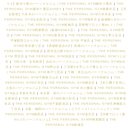
5.0】麻布十番のパーソナルジム｜THE PERSONAL GYM麻布十番店
|
THE
PERSONAL GYM麻布十番店ANNEX
|
THE PERSONAL GYM東麻布店
|
【完
全個室】六本木のパーソナルジム｜THE PERSONAL GYM六本木店
|
THE
PERSONAL GYM五反田店
|
THE PERSONAL GYM蒲田店
|
板橋駅1分のパー
ソナルジム｜THE PERSONAL GYM板橋店
|
西巣鴨で口コミ数No.1｜THE
PERSONAL GYM西巣鴨店（板橋ANNEX店）
|
THE PERSONAL GYM赤羽
店
|
THE PERSONAL GYM日暮里店
|
THE PERSONAL GYM上野入谷店
|
平塚駅西口から5分｜THE PERSONAL GYM 平塚店
|
THE PERSONAL
GYM広島本通り店
|
【高槻駅徒歩4分】高槻のパーソナルジム｜THE
PERSONAL GYM高槻店
|
西宮北口駅3分のパーソナルジム｜THE PERSONAL
GYM 西宮店
|
THE PERSONAL GYM浜松店
|
THE PERSONAL GYMつくば
店
|
【初心者・女性歓迎】仙台のパーソナルジム｜THE PERSONAL GYM仙台
店
|
THE PERSONAL GYM岡山店
|
三宮駅4分手ぶらで通えるパーソナルジム
| THE PERSONAL GYM 神戸三宮店
|
千種・覚王山のパーソナルジム｜THE
PERSONAL GYM千種覚王山店
|
THE PERSONAL GYM高崎店
|
THE
PERSONAL GYM大宮店
|
THE PERSONAL GYM横浜店
|
【本八幡で女性に
人気のパーソナルジム】THE PERSONAL GYM 本八幡店
|
THE PERSONAL
GYMあま市甚目寺店
|
名古屋・栄のパーソナルジム｜THE PERSONAL GYM名
古屋栄店
|
THE PERSONAL GYM武蔵小杉店
|
THE PERSONAL GYM名東高
針店
|
THE PERSONAL GYM千葉駅前店
|
THE PERSONAL GYM天神橋筋六
丁目店
|
大阪・梅田のパーソナルジム｜ピラティス×トレーニング｜THE
PERSONAL GYM梅田店
|
THE PERSONAL GYM金沢店
|
【沖縄で口コミ数
No.1のパーソナルジム】THE PERSONAL GYM沖縄那覇店
|
THE
PERSONAL GYM綾瀬店