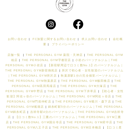
お問い合わせ
|
FC加盟に関するお問い合わせ
|
求人お問い合わせ
|
会社概
要
|
プライバシーポリシー
店舗一覧
|
THE PERSONAL GYM 薬院・天神店
|
THE PERSONAL GYM
柏店
|
THE PERSONAL GYM宇都宮店
|
小岩のパーソナルジム｜THE
PERSONAL GYM小岩店
|
【新宿駅周辺で口コミ数No.1】のパーソナルジム｜
THE PERSONAL GYM新宿御苑店
|
所沢で初心者・女性歓迎のパーソナルジム
｜THE PERSONAL GYM所沢店
|
秋葉原駅1分の完全個室パーソナルジム｜
THE PERSONAL GYM秋葉原店
|
THE PERSONAL GYM飯田橋店
|
THE
PERSONAL GYM高田馬場店
|
THE PERSONAL GYM大塚店
|
THE
PERSONAL GYM中野店
|
THE PERSONAL GYM下井草店
|
【初心者・女性
歓迎】阿佐ヶ谷のパーソナルジム｜THE PERSONAL GYM阿佐ヶ谷店
|
THE
PERSONAL GYM門前仲町店
|
THE PERSONAL GYM菊川・森下店
|
THE
PERSONAL GYM船堀店
|
錦糸町駅5分のパーソナルジム｜THE PERSONAL
GYM錦糸町店
|
吉祥寺駅4分のパーソナルジム｜THE PERSONAL GYM吉祥寺
店
|
【口コミ数No.1】三鷹のパーソナルジム｜THE PERSONAL GYM三鷹
店
|
THE PERSONAL GYM国分寺店
|
THE PERSONAL GYM府中店
|
THE
PERSONAL GYM八王子店
|
THE PERSONAL GYM日本橋店
|
【口コミ星