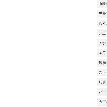
有酸
姿勢
むく
八王
くび
美尻
綾瀬
スキ
脂質
パー
大宮