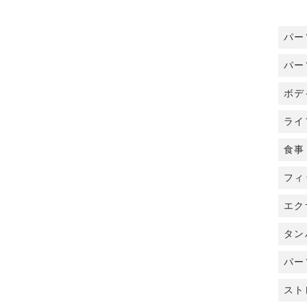
パー
パー
ボデ
ライ
食事
フィ
エク
タン
パー
スト