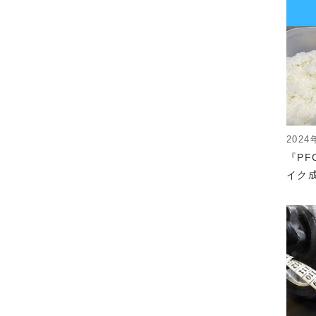
2024
『P
イク成