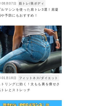
年08月07日
筋トレ/美ボディ
ブルマシンを使った肩トレ3選！肩凝
消や予防にもおすすめ！
年01月18日
フィットネス/ダイエット
ストリングに効く！太もも裏を痩せさ
筋トレとストレッチ