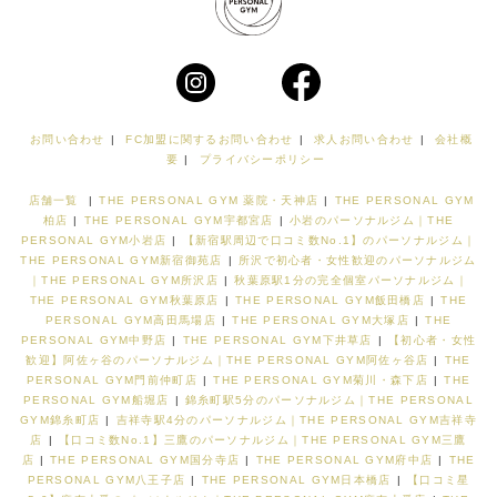
お問い合わせ
|
FC加盟に関するお問い合わせ
|
求人お問い合わせ
|
会社概
要
|
プライバシーポリシー
店舗一覧
|
THE PERSONAL GYM 薬院・天神店
|
THE PERSONAL GYM
柏店
|
THE PERSONAL GYM宇都宮店
|
小岩のパーソナルジム｜THE
PERSONAL GYM小岩店
|
【新宿駅周辺で口コミ数No.1】のパーソナルジム｜
THE PERSONAL GYM新宿御苑店
|
所沢で初心者・女性歓迎のパーソナルジム
｜THE PERSONAL GYM所沢店
|
秋葉原駅1分の完全個室パーソナルジム｜
THE PERSONAL GYM秋葉原店
|
THE PERSONAL GYM飯田橋店
|
THE
PERSONAL GYM高田馬場店
|
THE PERSONAL GYM大塚店
|
THE
PERSONAL GYM中野店
|
THE PERSONAL GYM下井草店
|
【初心者・女性
歓迎】阿佐ヶ谷のパーソナルジム｜THE PERSONAL GYM阿佐ヶ谷店
|
THE
PERSONAL GYM門前仲町店
|
THE PERSONAL GYM菊川・森下店
|
THE
PERSONAL GYM船堀店
|
錦糸町駅5分のパーソナルジム｜THE PERSONAL
GYM錦糸町店
|
吉祥寺駅4分のパーソナルジム｜THE PERSONAL GYM吉祥寺
店
|
【口コミ数No.1】三鷹のパーソナルジム｜THE PERSONAL GYM三鷹
店
|
THE PERSONAL GYM国分寺店
|
THE PERSONAL GYM府中店
|
THE
PERSONAL GYM八王子店
|
THE PERSONAL GYM日本橋店
|
【口コミ星