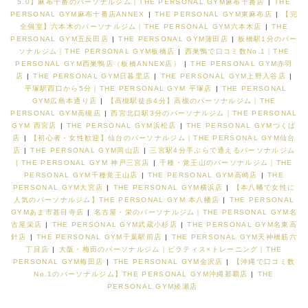
5.0】麻布十番のパーソナルジム｜THE PERSONAL GYM麻布十番店
|
THE
PERSONAL GYM麻布十番店ANNEX
|
THE PERSONAL GYM東麻布店
|
【完
全個室】六本木のパーソナルジム｜THE PERSONAL GYM六本木店
|
THE
PERSONAL GYM五反田店
|
THE PERSONAL GYM蒲田店
|
板橋駅1分のパー
ソナルジム｜THE PERSONAL GYM板橋店
|
西巣鴨で口コミ数No.1｜THE
PERSONAL GYM西巣鴨店（板橋ANNEX店）
|
THE PERSONAL GYM赤羽
店
|
THE PERSONAL GYM日暮里店
|
THE PERSONAL GYM上野入谷店
|
平塚駅西口から5分｜THE PERSONAL GYM 平塚店
|
THE PERSONAL
GYM広島本通り店
|
【高槻駅徒歩4分】高槻のパーソナルジム｜THE
PERSONAL GYM高槻店
|
西宮北口駅3分のパーソナルジム｜THE PERSONAL
GYM 西宮店
|
THE PERSONAL GYM浜松店
|
THE PERSONAL GYMつくば
店
|
【初心者・女性歓迎】仙台のパーソナルジム｜THE PERSONAL GYM仙台
店
|
THE PERSONAL GYM岡山店
|
三宮駅4分手ぶらで通えるパーソナルジム
| THE PERSONAL GYM 神戸三宮店
|
千種・覚王山のパーソナルジム｜THE
PERSONAL GYM千種覚王山店
|
THE PERSONAL GYM高崎店
|
THE
PERSONAL GYM大宮店
|
THE PERSONAL GYM横浜店
|
【本八幡で女性に
人気のパーソナルジム】THE PERSONAL GYM 本八幡店
|
THE PERSONAL
GYMあま市甚目寺店
|
名古屋・栄のパーソナルジム｜THE PERSONAL GYM名
古屋栄店
|
THE PERSONAL GYM武蔵小杉店
|
THE PERSONAL GYM名東高
針店
|
THE PERSONAL GYM千葉駅前店
|
THE PERSONAL GYM天神橋筋六
丁目店
|
大阪・梅田のパーソナルジム｜ピラティス×トレーニング｜THE
PERSONAL GYM梅田店
|
THE PERSONAL GYM金沢店
|
【沖縄で口コミ数
No.1のパーソナルジム】THE PERSONAL GYM沖縄那覇店
|
THE
PERSONAL GYM綾瀬店