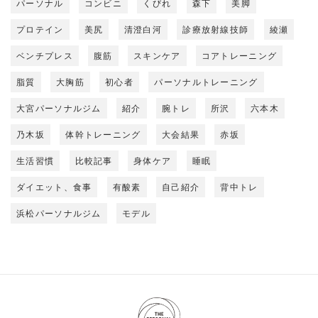
パーソナル
コンビニ
くびれ
森下
美脚
プロテイン
美尻
清澄白河
診療放射線技師
綾瀬
ベンチプレス
腹筋
スキンケア
コアトレーニング
脂質
大胸筋
初心者
パーソナルトレーニング
大宮パーソナルジム
紹介
腕トレ
所沢
六本木
乃木坂
体幹トレーニング
大会結果
赤坂
生活習慣
比較記事
身体ケア
睡眠
ダイエット、食事
有酸素
自己紹介
背中トレ
浜松パーソナルジム
モデル