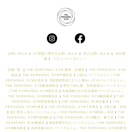
お問い合わせ
|
FC加盟に関するお問い合わせ
|
求人お問い合わせ
|
会社概
要
|
プライバシーポリシー
店舗一覧
|
THE PERSONAL GYM 薬院・天神店
|
THE PERSONAL GYM
柏店
|
THE PERSONAL GYM宇都宮店
|
小岩のパーソナルジム｜THE
PERSONAL GYM小岩店
|
【新宿駅周辺で口コミ数No.1】のパーソナルジム｜
THE PERSONAL GYM新宿御苑店
|
所沢で初心者・女性歓迎のパーソナルジム
｜THE PERSONAL GYM所沢店
|
秋葉原駅1分の完全個室パーソナルジム｜
THE PERSONAL GYM秋葉原店
|
THE PERSONAL GYM飯田橋店
|
THE
PERSONAL GYM高田馬場店
|
THE PERSONAL GYM大塚店
|
THE
PERSONAL GYM中野店
|
THE PERSONAL GYM下井草店
|
【初心者・女性
歓迎】阿佐ヶ谷のパーソナルジム｜THE PERSONAL GYM阿佐ヶ谷店
|
THE
PERSONAL GYM門前仲町店
|
THE PERSONAL GYM菊川・森下店
|
THE
PERSONAL GYM船堀店
|
錦糸町駅5分のパーソナルジム｜THE PERSONAL
GYM錦糸町店
|
吉祥寺駅4分のパーソナルジム｜THE PERSONAL GYM吉祥寺