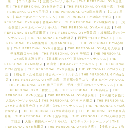
店
|
【口コミ数No.1】三鷹のパーソナルジム｜THE PERSONAL GYM三鷹
店
|
THE PERSONAL GYM国分寺店
|
THE PERSONAL GYM府中店
|
THE
PERSONAL GYM八王子店
|
THE PERSONAL GYM日本橋店
|
【口コミ星
5.0】麻布十番のパーソナルジム｜THE PERSONAL GYM麻布十番店
|
THE
PERSONAL GYM麻布十番店ANNEX
|
THE PERSONAL GYM東麻布店
|
【完
全個室】六本木のパーソナルジム｜THE PERSONAL GYM六本木店
|
THE
PERSONAL GYM五反田店
|
THE PERSONAL GYM蒲田店
|
板橋駅1分のパー
ソナルジム｜THE PERSONAL GYM板橋店
|
西巣鴨で口コミ数No.1｜THE
PERSONAL GYM西巣鴨店（板橋ANNEX店）
|
THE PERSONAL GYM赤羽
店
|
THE PERSONAL GYM日暮里店
|
THE PERSONAL GYM上野入谷店
|
平塚駅西口から5分｜THE PERSONAL GYM 平塚店
|
THE PERSONAL
GYM広島本通り店
|
【高槻駅徒歩4分】高槻のパーソナルジム｜THE
PERSONAL GYM高槻店
|
西宮北口駅3分のパーソナルジム｜THE PERSONAL
GYM 西宮店
|
THE PERSONAL GYM浜松店
|
THE PERSONAL GYMつくば
店
|
【初心者・女性歓迎】仙台のパーソナルジム｜THE PERSONAL GYM仙台
店
|
THE PERSONAL GYM岡山店
|
三宮駅4分手ぶらで通えるパーソナルジム
| THE PERSONAL GYM 神戸三宮店
|
千種・覚王山のパーソナルジム｜THE
PERSONAL GYM千種覚王山店
|
THE PERSONAL GYM高崎店
|
THE
PERSONAL GYM大宮店
|
THE PERSONAL GYM横浜店
|
【本八幡で女性に
人気のパーソナルジム】THE PERSONAL GYM 本八幡店
|
THE PERSONAL
GYMあま市甚目寺店
|
名古屋・栄のパーソナルジム｜THE PERSONAL GYM名
古屋栄店
|
THE PERSONAL GYM武蔵小杉店
|
THE PERSONAL GYM名東高
針店
|
THE PERSONAL GYM千葉駅前店
|
THE PERSONAL GYM天神橋筋六
丁目店
|
大阪・梅田のパーソナルジム｜ピラティス×トレーニング｜THE
PERSONAL GYM梅田店
|
THE PERSONAL GYM金沢店
|
【沖縄で口コミ数