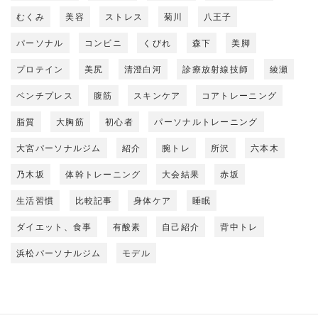
むくみ
美容
ストレス
菊川
八王子
パーソナル
コンビニ
くびれ
森下
美脚
プロテイン
美尻
清澄白河
診療放射線技師
綾瀬
ベンチプレス
腹筋
スキンケア
コアトレーニング
脂質
大胸筋
初心者
パーソナルトレーニング
大宮パーソナルジム
紹介
腕トレ
所沢
六本木
乃木坂
体幹トレーニング
大会結果
赤坂
生活習慣
比較記事
身体ケア
睡眠
ダイエット、食事
有酸素
自己紹介
背中トレ
浜松パーソナルジム
モデル