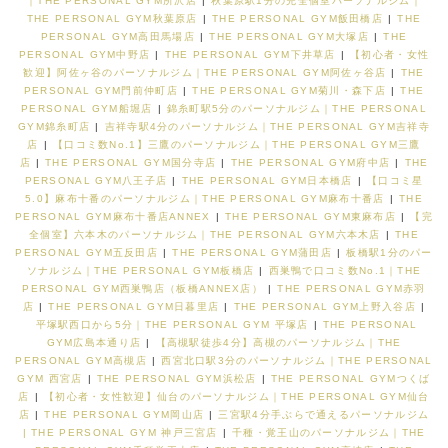
｜THE PERSONAL GYM所沢店
|
秋葉原駅1分の完全個室パーソナルジム｜
THE PERSONAL GYM秋葉原店
|
THE PERSONAL GYM飯田橋店
|
THE
PERSONAL GYM高田馬場店
|
THE PERSONAL GYM大塚店
|
THE
PERSONAL GYM中野店
|
THE PERSONAL GYM下井草店
|
【初心者・女性
歓迎】阿佐ヶ谷のパーソナルジム｜THE PERSONAL GYM阿佐ヶ谷店
|
THE
PERSONAL GYM門前仲町店
|
THE PERSONAL GYM菊川・森下店
|
THE
PERSONAL GYM船堀店
|
錦糸町駅5分のパーソナルジム｜THE PERSONAL
GYM錦糸町店
|
吉祥寺駅4分のパーソナルジム｜THE PERSONAL GYM吉祥寺
店
|
【口コミ数No.1】三鷹のパーソナルジム｜THE PERSONAL GYM三鷹
店
|
THE PERSONAL GYM国分寺店
|
THE PERSONAL GYM府中店
|
THE
PERSONAL GYM八王子店
|
THE PERSONAL GYM日本橋店
|
【口コミ星
5.0】麻布十番のパーソナルジム｜THE PERSONAL GYM麻布十番店
|
THE
PERSONAL GYM麻布十番店ANNEX
|
THE PERSONAL GYM東麻布店
|
【完
全個室】六本木のパーソナルジム｜THE PERSONAL GYM六本木店
|
THE
PERSONAL GYM五反田店
|
THE PERSONAL GYM蒲田店
|
板橋駅1分のパー
ソナルジム｜THE PERSONAL GYM板橋店
|
西巣鴨で口コミ数No.1｜THE
PERSONAL GYM西巣鴨店（板橋ANNEX店）
|
THE PERSONAL GYM赤羽
店
|
THE PERSONAL GYM日暮里店
|
THE PERSONAL GYM上野入谷店
|
平塚駅西口から5分｜THE PERSONAL GYM 平塚店
|
THE PERSONAL
GYM広島本通り店
|
【高槻駅徒歩4分】高槻のパーソナルジム｜THE
PERSONAL GYM高槻店
|
西宮北口駅3分のパーソナルジム｜THE PERSONAL
GYM 西宮店
|
THE PERSONAL GYM浜松店
|
THE PERSONAL GYMつくば
店
|
【初心者・女性歓迎】仙台のパーソナルジム｜THE PERSONAL GYM仙台
店
|
THE PERSONAL GYM岡山店
|
三宮駅4分手ぶらで通えるパーソナルジム
| THE PERSONAL GYM 神戸三宮店
|
千種・覚王山のパーソナルジム｜THE