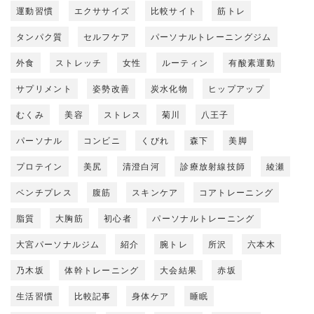
運動習慣
エクササイズ
比較サイト
筋トレ
タンパク質
セルフケア
パーソナルトレーニングジム
外食
ストレッチ
女性
ルーティン
有酸素運動
サプリメント
姿勢改善
炭水化物
ヒップアップ
むくみ
美容
ストレス
菊川
八王子
パーソナル
コンビニ
くびれ
森下
美脚
プロテイン
美尻
清澄白河
診療放射線技師
綾瀬
ベンチプレス
腹筋
スキンケア
コアトレーニング
脂質
大胸筋
初心者
パーソナルトレーニング
大宮パーソナルジム
紹介
腕トレ
所沢
六本木
乃木坂
体幹トレーニング
大会結果
赤坂
生活習慣
比較記事
身体ケア
睡眠