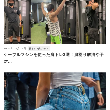
2025年08月07日
筋トレ/美ボディ
ケーブルマシンを使った肩トレ3選！肩凝り解消や予
防...