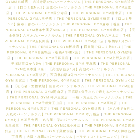
GYM錦糸町店
|
吉祥寺駅4分のパーソナルジム｜THE PERSONAL GYM吉祥寺
店
|
【口コミ数No.1】三鷹のパーソナルジム｜THE PERSONAL GYM三鷹
店
|
THE PERSONAL GYM国分寺店
|
THE PERSONAL GYM府中店
|
THE
PERSONAL GYM八王子店
|
THE PERSONAL GYM日本橋店
|
【口コミ星
5.0】麻布十番のパーソナルジム｜THE PERSONAL GYM麻布十番店
|
THE
PERSONAL GYM麻布十番店ANNEX
|
THE PERSONAL GYM東麻布店
|
【完
全個室】六本木のパーソナルジム｜THE PERSONAL GYM六本木店
|
THE
PERSONAL GYM五反田店
|
THE PERSONAL GYM蒲田店
|
板橋駅1分のパー
ソナルジム｜THE PERSONAL GYM板橋店
|
西巣鴨で口コミ数No.1｜THE
PERSONAL GYM西巣鴨店（板橋ANNEX店）
|
THE PERSONAL GYM赤羽
店
|
THE PERSONAL GYM日暮里店
|
THE PERSONAL GYM上野入谷店
|
平塚駅西口から5分｜THE PERSONAL GYM 平塚店
|
THE PERSONAL
GYM広島本通り店
|
【高槻駅徒歩4分】高槻のパーソナルジム｜THE
PERSONAL GYM高槻店
|
西宮北口駅3分のパーソナルジム｜THE PERSONAL
GYM 西宮店
|
THE PERSONAL GYM浜松店
|
THE PERSONAL GYMつくば
店
|
【初心者・女性歓迎】仙台のパーソナルジム｜THE PERSONAL GYM仙台
店
|
THE PERSONAL GYM岡山店
|
三宮駅4分手ぶらで通えるパーソナルジム
| THE PERSONAL GYM 神戸三宮店
|
千種・覚王山のパーソナルジム｜THE
PERSONAL GYM千種覚王山店
|
THE PERSONAL GYM高崎店
|
THE
PERSONAL GYM大宮店
|
THE PERSONAL GYM横浜店
|
【本八幡で女性に
人気のパーソナルジム】THE PERSONAL GYM 本八幡店
|
THE PERSONAL
GYMあま市甚目寺店
|
名古屋・栄のパーソナルジム｜THE PERSONAL GYM名
古屋栄店
|
THE PERSONAL GYM武蔵小杉店
|
THE PERSONAL GYM名東高
針店
|
THE PERSONAL GYM千葉駅前店
|
THE PERSONAL GYM天神橋筋六
丁目店
|
大阪・梅田のパーソナルジム｜ピラティス×トレーニング｜THE