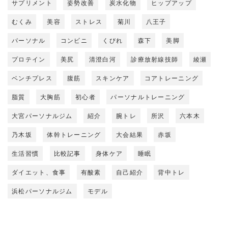
サプリメント
姿勢改善
炭水化物
ヒップアップ
むくみ
美容
ストレス
菊川
八王子
パーソナル
コンビニ
くびれ
森下
美脚
プロテイン
美尻
清澄白河
診療放射線技師
綾瀬
ベンチプレス
腹筋
スキンケア
コアトレーニング
脂質
大胸筋
初心者
パーソナルトレーニング
大宮パーソナルジム
紹介
腕トレ
所沢
六本木
乃木坂
体幹トレーニング
大会結果
赤坂
生活習慣
比較記事
身体ケア
睡眠
ダイエット、食事
有酸素
自己紹介
背中トレ
浜松パーソナルジム
モデル