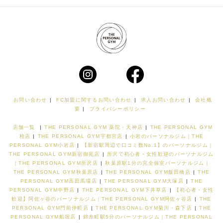
お問い合わせ
|
FC加盟に関するお問い合わせ
|
求人お問い合わせ
|
会社概
要
|
プライバシーポリシー
店舗一覧
|
THE PERSONAL GYM 薬院・天神店
|
THE PERSONAL GYM
柏店
|
THE PERSONAL GYM宇都宮店
|
小岩のパーソナルジム｜THE
PERSONAL GYM小岩店
|
【新宿駅周辺で口コミ数No.1】のパーソナルジム｜
THE PERSONAL GYM新宿御苑店
|
所沢で初心者・女性歓迎のパーソナルジム
｜THE PERSONAL GYM所沢店
|
秋葉原駅1分の完全個室パーソナルジム｜
THE PERSONAL GYM秋葉原店
|
THE PERSONAL GYM飯田橋店
|
THE
PERSONAL GYM高田馬場店
|
THE PERSONAL GYM大塚店
|
THE
PERSONAL GYM中野店
|
THE PERSONAL GYM下井草店
|
【初心者・女性
歓迎】阿佐ヶ谷のパーソナルジム｜THE PERSONAL GYM阿佐ヶ谷店
|
THE
PERSONAL GYM門前仲町店
|
THE PERSONAL GYM菊川・森下店
|
THE
PERSONAL GYM船堀店
|
錦糸町駅5分のパーソナルジム｜THE PERSONAL