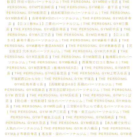
歓迎】阿佐ヶ谷のパーソナルジム｜THE PERSONAL GYM阿佐ヶ谷店
|
THE
PERSONAL GYM門前仲町店
|
THE PERSONAL GYM菊川・森下店
|
THE
PERSONAL GYM船堀店
|
錦糸町駅5分のパーソナルジム｜THE PERSONAL
GYM錦糸町店
|
吉祥寺駅4分のパーソナルジム｜THE PERSONAL GYM吉祥寺
店
|
【口コミ数No.1】三鷹のパーソナルジム｜THE PERSONAL GYM三鷹
店
|
THE PERSONAL GYM国分寺店
|
THE PERSONAL GYM府中店
|
THE
PERSONAL GYM八王子店
|
THE PERSONAL GYM日本橋店
|
【口コミ星
5.0】麻布十番のパーソナルジム｜THE PERSONAL GYM麻布十番店
|
THE
PERSONAL GYM麻布十番店ANNEX
|
THE PERSONAL GYM東麻布店
|
【完
全個室】六本木のパーソナルジム｜THE PERSONAL GYM六本木店
|
THE
PERSONAL GYM五反田店
|
THE PERSONAL GYM蒲田店
|
板橋駅1分のパー
ソナルジム｜THE PERSONAL GYM板橋店
|
西巣鴨で口コミ数No.1｜THE
PERSONAL GYM西巣鴨店（板橋ANNEX店）
|
THE PERSONAL GYM赤羽
店
|
THE PERSONAL GYM日暮里店
|
THE PERSONAL GYM上野入谷店
|
平塚駅西口から5分｜THE PERSONAL GYM 平塚店
|
THE PERSONAL
GYM広島本通り店
|
【高槻駅徒歩4分】高槻のパーソナルジム｜THE
PERSONAL GYM高槻店
|
西宮北口駅3分のパーソナルジム｜THE PERSONAL
GYM 西宮店
|
THE PERSONAL GYM浜松店
|
THE PERSONAL GYMつくば
店
|
【初心者・女性歓迎】仙台のパーソナルジム｜THE PERSONAL GYM仙台
店
|
THE PERSONAL GYM岡山店
|
三宮駅4分手ぶらで通えるパーソナルジム
| THE PERSONAL GYM 神戸三宮店
|
千種・覚王山のパーソナルジム｜THE
PERSONAL GYM千種覚王山店
|
THE PERSONAL GYM高崎店
|
THE
PERSONAL GYM大宮店
|
THE PERSONAL GYM横浜店
|
【本八幡で女性に
人気のパーソナルジム】THE PERSONAL GYM 本八幡店
|
THE PERSONAL
GYMあま市甚目寺店
|
名古屋・栄のパーソナルジム｜THE PERSONAL GYM名