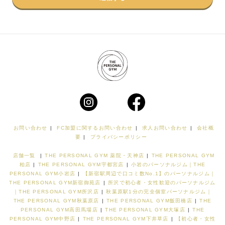
お問い合わせ
|
FC加盟に関するお問い合わせ
|
求人お問い合わせ
|
会社概
要
|
プライバシーポリシー
店舗一覧
|
THE PERSONAL GYM 薬院・天神店
|
THE PERSONAL GYM
柏店
|
THE PERSONAL GYM宇都宮店
|
小岩のパーソナルジム｜THE
PERSONAL GYM小岩店
|
【新宿駅周辺で口コミ数No.1】のパーソナルジム｜
THE PERSONAL GYM新宿御苑店
|
所沢で初心者・女性歓迎のパーソナルジム
｜THE PERSONAL GYM所沢店
|
秋葉原駅1分の完全個室パーソナルジム｜
THE PERSONAL GYM秋葉原店
|
THE PERSONAL GYM飯田橋店
|
THE
PERSONAL GYM高田馬場店
|
THE PERSONAL GYM大塚店
|
THE
PERSONAL GYM中野店
|
THE PERSONAL GYM下井草店
|
【初心者・女性