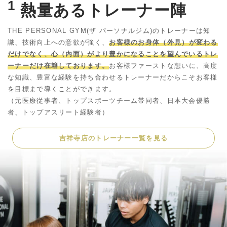
1
熱量あるトレーナー陣
THE PERSONAL GYM(ザ パーソナルジム)のトレーナーは知
識、技術向上への意欲が強く、
お客様のお身体（外見）が変わる
だけでなく、心（内面）がより豊かになることを望んでいるトレ
ーナーだけ在籍しております。
お客様ファーストな想いに、高度
な知識、豊富な経験を持ち合わせるトレーナーだからこそお客様
を目標まで導くことができます。
（元医療従事者、トップスポーツチーム帯同者、日本大会優勝
者、トップアスリート経験者）
吉祥寺店のトレーナー一覧を見る