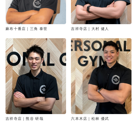
麻布十番店｜三角 泰世
吉祥寺店｜大村 健人
吉祥寺店｜熊谷 研哉
六本木店｜松林 優武