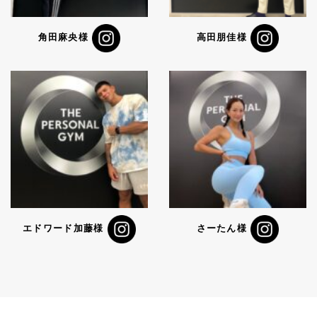
角田麻央様
高田朋佳様
エドワード加藤様
さーたん様