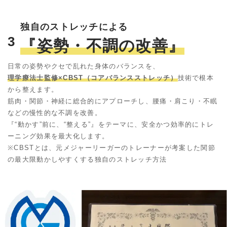
独自のストレッチによる
3
『姿勢・不調の改善』
日常の姿勢やクセで乱れた身体のバランスを、
理学療法士監修×CBST（コアバランスストレッチ）
技術で根本
から整えます。
筋肉・関節・神経に総合的にアプローチし、腰痛・肩こり・不眠
などの慢性的な不調を改善。
『“動かす”前に、“整える”』をテーマに、安全かつ効率的にトレ
ーニング効果を最大化します。
※CBSTとは、元メジャーリーガーのトレーナーが考案した関節
の最大限動かしやすくする独自のストレッチ方法