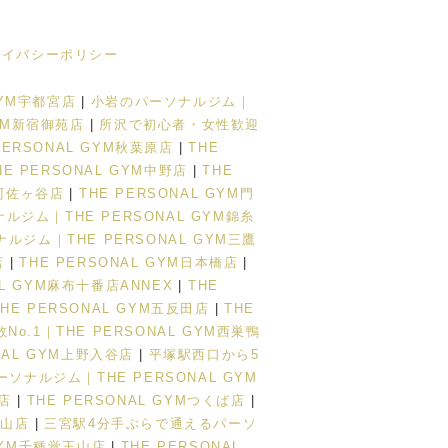
ライバシーポリシー
GYM宇都宮店
|
小岩のパーソナルジム｜
YM新宿御苑店
|
所沢で初心者・女性歓迎
RSONAL GYM秋葉原店
|
THE
HE PERSONAL GYM中野店
|
THE
阿佐ヶ谷店
|
THE PERSONAL GYM門
ジム｜THE PERSONAL GYM錦糸
ルジム｜THE PERSONAL GYM三鷹
店
|
THE PERSONAL GYM日本橋店
|
AL GYM麻布十番店ANNEX
|
THE
THE PERSONAL GYM五反田店
|
THE
o.1｜THE PERSONAL GYM西巣鴨
ONAL GYM上野入谷店
|
平塚駅西口から5
ナルジム｜THE PERSONAL GYM
松店
|
THE PERSONAL GYMつくば店
|
岡山店
|
三宮駅4分手ぶらで通えるパーソ
GYM千種覚王山店
|
THE PERSONAL