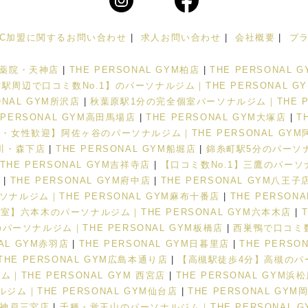
FC加盟に関するお問い合わせ
|
求人お問い合わせ
|
会社概要
|
プ
M 薬院・天神店
|
THE PERSONAL GYM柏店
|
THE PERSONAL 
駅周辺で口コミ数No.1】のパーソナルジム｜THE PERSONAL G
NAL GYM所沢店
|
秋葉原駅1分の完全個室パーソナルジム｜THE PE
 PERSONAL GYM高田馬場店
|
THE PERSONAL GYM大塚店
|
T
・女性歓迎】阿佐ヶ谷のパーソナルジム｜THE PERSONAL GYM
菊川・森下店
|
THE PERSONAL GYM船堀店
|
錦糸町駅5分のパーソナル
E PERSONAL GYM吉祥寺店
|
【口コミ数No.1】三鷹のパーソナ
店
|
THE PERSONAL GYM府中店
|
THE PERSONAL GYM八王子
ナルジム｜THE PERSONAL GYM麻布十番店
|
THE PERSON
室】六本木のパーソナルジム｜THE PERSONAL GYM六本木店
|
パーソナルジム｜THE PERSONAL GYM板橋店
|
西巣鴨で口コミ数N
NAL GYM赤羽店
|
THE PERSONAL GYM日暮里店
|
THE PERS
THE PERSONAL GYM広島本通り店
|
【高槻駅徒歩4分】高槻のパーソ
THE PERSONAL GYM 西宮店
|
THE PERSONAL GYM浜
ム｜THE PERSONAL GYM仙台店
|
THE PERSONAL GYM
M 神戸三宮店
|
千種・覚王山のパーソナルジム｜THE PERSONAL 