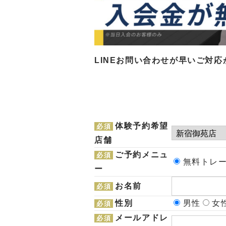
LINEお問い合わせが早いご対
体験予約希望
必須
店舗
ご予約メニュ
必須
無料トレー
ー
お名前
必須
性別
男性
女
必須
メールアドレ
必須