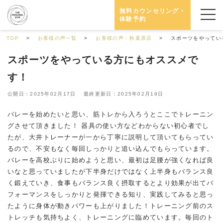
無料カウンセリング・
体験予約
TOP
お客様の声一覧
お客様の声：秋葉原店
スポーツをやってい
スポーツをやっている方にもオススメで
す！
公開日：2025年02月17日 最終更新日：2025年02月19日
バレーを始めたいと思い、筋トレから入ろうとここでトレーニン
グさせて頂きました！ 器具の使い方などわからない初心者でし
たが、大井トレーナーが一から丁寧に説明して頂いてもらってい
るので、不安もなく毎回しっかりと追い込んでもらっています。
バレーを高校ぶりに始めようと思い、最初は足腰が強くなれば良
いなと思っていましたが下半身だけではなく上半身もバランス良
く鍛えていき、食事もバランス良く摂取するとより効果が出てパ
フォーマンスをしっかりと発揮できる知り、実践してみると思っ
たように身体が動きパワーも上がりました！トレーニング前のス
トレッチも気持ちよく、トレーニングに臨めています。毎回のト