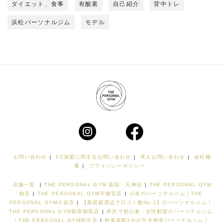
ダイエット、食事
有酸素
自己紹介
背中トレ
浜松パーソナルジム
モデル
お問い合わせ
|
FC加盟に関するお問い合わせ
|
求人お問い合わせ
|
会社概
要
|
プライバシーポリシー
店舗一覧
|
THE PERSONAL GYM 薬院・天神店
|
THE PERSONAL GYM
柏店
|
THE PERSONAL GYM宇都宮店
|
小岩のパーソナルジム｜THE
PERSONAL GYM小岩店
|
【新宿駅周辺で口コミ数No.1】のパーソナルジム｜
THE PERSONAL GYM新宿御苑店
|
所沢で初心者・女性歓迎のパーソナルジム
｜THE PERSONAL GYM所沢店
|
秋葉原駅1分の完全個室パーソナルジム｜