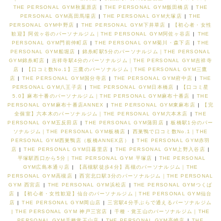
THE PERSONAL GYM秋葉原店
|
THE PERSONAL GYM飯田橋店
|
THE
PERSONAL GYM高田馬場店
|
THE PERSONAL GYM大塚店
|
THE
PERSONAL GYM中野店
|
THE PERSONAL GYM下井草店
|
【初心者・女性
歓迎】阿佐ヶ谷のパーソナルジム｜THE PERSONAL GYM阿佐ヶ谷店
|
THE
PERSONAL GYM門前仲町店
|
THE PERSONAL GYM菊川・森下店
|
THE
PERSONAL GYM船堀店
|
錦糸町駅5分のパーソナルジム｜THE PERSONAL
GYM錦糸町店
|
吉祥寺駅4分のパーソナルジム｜THE PERSONAL GYM吉祥寺
店
|
【口コミ数No.1】三鷹のパーソナルジム｜THE PERSONAL GYM三鷹
店
|
THE PERSONAL GYM国分寺店
|
THE PERSONAL GYM府中店
|
THE
PERSONAL GYM八王子店
|
THE PERSONAL GYM日本橋店
|
【口コミ星
5.0】麻布十番のパーソナルジム｜THE PERSONAL GYM麻布十番店
|
THE
PERSONAL GYM麻布十番店ANNEX
|
THE PERSONAL GYM東麻布店
|
【完
全個室】六本木のパーソナルジム｜THE PERSONAL GYM六本木店
|
THE
PERSONAL GYM五反田店
|
THE PERSONAL GYM蒲田店
|
板橋駅1分のパー
ソナルジム｜THE PERSONAL GYM板橋店
|
西巣鴨で口コミ数No.1｜THE
PERSONAL GYM西巣鴨店（板橋ANNEX店）
|
THE PERSONAL GYM赤羽
店
|
THE PERSONAL GYM日暮里店
|
THE PERSONAL GYM上野入谷店
|
平塚駅西口から5分｜THE PERSONAL GYM 平塚店
|
THE PERSONAL
GYM広島本通り店
|
【高槻駅徒歩4分】高槻のパーソナルジム｜THE
PERSONAL GYM高槻店
|
西宮北口駅3分のパーソナルジム｜THE PERSONAL
GYM 西宮店
|
THE PERSONAL GYM浜松店
|
THE PERSONAL GYMつくば
店
|
【初心者・女性歓迎】仙台のパーソナルジム｜THE PERSONAL GYM仙台
店
|
THE PERSONAL GYM岡山店
|
三宮駅4分手ぶらで通えるパーソナルジム
| THE PERSONAL GYM 神戸三宮店
|
千種・覚王山のパーソナルジム｜THE
PERSONAL GYM千種覚王山店
|
THE PERSONAL GYM高崎店
|
THE