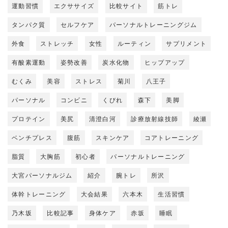
運動習慣
エクササイズ
比較サイト
筋トレ
タンパク質
セルフケア
パーソナルトレーニングジム
外食
ストレッチ
女性
ルーティン
サプリメント
有酸素運動
姿勢改善
炭水化物
ヒップアップ
むくみ
美容
ストレス
菊川
八王子
パーソナル
コンビニ
くびれ
森下
美脚
プロテイン
美尻
清澄白河
診療放射線技師
綾瀬
ベンチプレス
腹筋
スキンケア
コアトレーニング
脂質
大胸筋
初心者
パーソナルトレーニング
大宮パーソナルジム
紹介
腕トレ
所沢
体幹トレーニング
大会結果
六本木
生活習慣
乃木坂
比較記事
身体ケア
赤坂
睡眠