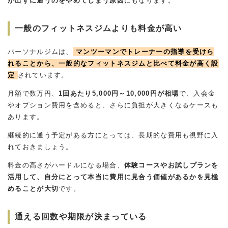
が出ずに通うのをやめてしまう原因
にもなります。
一般のフィットネスジムよりも料金が高い
パーソナルジムは、
マンツーマンでトレーナーの指導を受けら
れることから、一般的なフィットネスジムと比べて料金が高く設
定
されています。
月額で数万円、
1回あたり5,000円～10,000円が相場
で、入会金
やオプション費用を含めると、さらに負担が大きくなるケースも
あります。
継続的に通う予定がある方にとっては、長期的な費用も視野に入
れておきましょう。
料金の高さがハードルになる場合、
体験コースやお試しプランを
活用して、自分にとって本当に費用に見合う価値があるかを見極
めることが大切
です。
通える回数や期限が決まっている