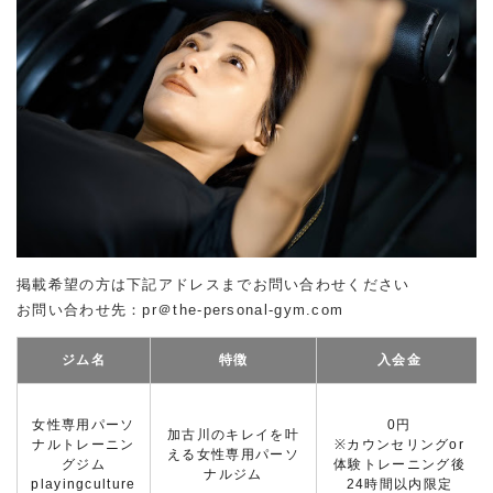
掲載希望の方は下記アドレスまでお問い合わせください
お問い合わせ先：pr＠the-personal-gym.com
ジム名
特徴
入会金
女性専用パーソ
0円
加古川のキレイを叶
ナルトレーニン
※カウンセリングor
える女性専用パーソ
グジム
体験トレーニング後
ナルジム
playingculture
24時間以内限定