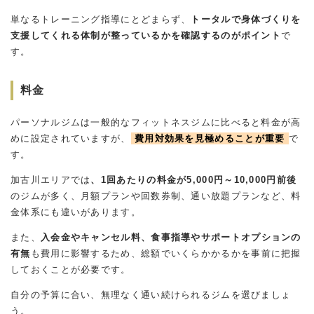
単なるトレーニング指導にとどまらず、
トータルで身体づくりを
支援してくれる体制が整っているかを確認するのがポイント
で
す。
料金
パーソナルジムは一般的なフィットネスジムに比べると料金が高
めに設定されていますが、
費用対効果を見極めることが重要
で
す。
加古川エリアでは
、1回あたりの料金が5,000円～10,000円前後
のジムが多く、月額プランや回数券制、通い放題プランなど、料
金体系にも違いがあります。
また、
入会金やキャンセル料、食事指導やサポートオプションの
有無
も費用に影響するため、総額でいくらかかるかを事前に把握
しておくことが必要です。
自分の予算に合い、無理なく通い続けられるジムを選びましょ
う。