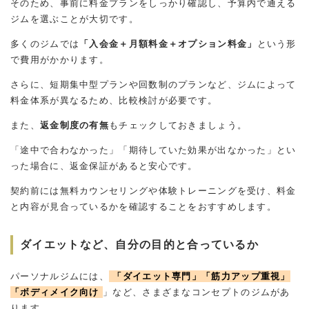
そのため、事前に料金プランをしっかり確認し、予算内で通える
ジムを選ぶことが大切です。
多くのジムでは
「入会金＋月額料金＋オプション料金」
という形
で費用がかかります。
さらに、短期集中型プランや回数制のプランなど、ジムによって
料金体系が異なるため、比較検討が必要です。
また、
返金制度の有無
もチェックしておきましょう。
「途中で合わなかった」「期待していた効果が出なかった」とい
った場合に、返金保証があると安心です。
契約前には無料カウンセリングや体験トレーニングを受け、料金
と内容が見合っているかを確認することをおすすめします。
ダイエットなど、自分の目的と合っているか
パーソナルジムには、
「ダイエット専門」「筋力アップ重視」
「ボディメイク向け
」など、さまざまなコンセプトのジムがあ
ります。