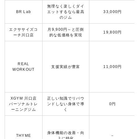
無理なく楽しくダイ
BR Lab
エットするなら最高
33,000円
のジム
エクササイズコ
月9,900円～と圧倒
19,800円
ーチ川口店
的な低価格を実現
REAL
支援実績が豊富
11,000円
WORKOUT
XGYM 川口店
正しい知識でリバウ
パーソナルトレ
ンドしない身体で導
0円
ーニングジム
く
身体機能の改善・向
THYME
－
上に特化