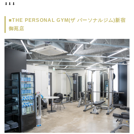
⬇︎⬇︎⬇︎
■THE PERSONAL GYM(ザ パーソナルジム)新宿
御苑店