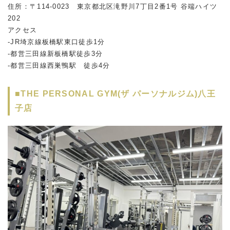
住所：〒114-0023 東京都北区滝野川7丁目2番1号 谷端ハイツ
202
アクセス
-JR埼京線板橋駅東口徒歩1分
-都営三田線新板橋駅徒歩3分
-都営三田線西巣鴨駅 徒歩4分
■THE PERSONAL GYM(ザ パーソナルジム)八王
子店