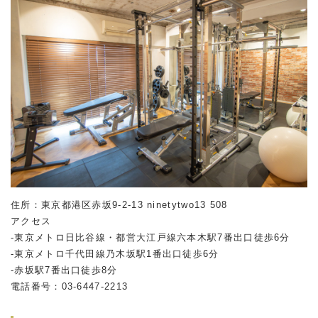
住所：東京都港区赤坂
9-2-13 ninetytwo13 508
アクセス
-東京メトロ日比谷線・都営大江戸線六本木駅
7
番出口徒歩
6
分
-東京メトロ千代田線乃木坂駅
1
番出口徒歩
6
分
-赤坂駅
7
番出口徒歩
8
分
電話番号：
03-6447-2213