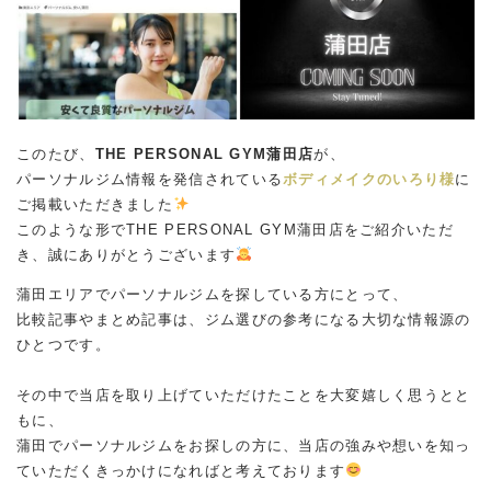
このたび、
THE PERSONAL GYM蒲田店
が、
パーソナルジム情報を発信されている
ボディメイクのいろり様
に
ご掲載いただきました
このような形でTHE PERSONAL GYM蒲田店をご紹介いただ
き、誠にありがとうございます
蒲田エリアでパーソナルジムを探している方にとって、
比較記事やまとめ記事は、ジム選びの参考になる大切な情報源の
ひとつです。
その中で当店を取り上げていただけたことを大変嬉しく思うとと
もに、
蒲田でパーソナルジムをお探しの方に、当店の強みや想いを知っ
ていただくきっかけになればと考えております