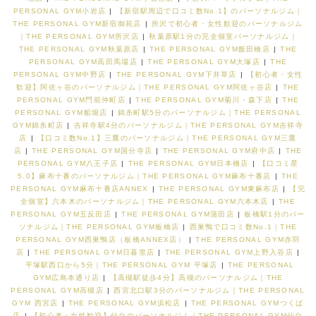
PERSONAL GYM小岩店
|
【新宿駅周辺で口コミ数No.1】のパーソナルジム｜
THE PERSONAL GYM新宿御苑店
|
所沢で初心者・女性歓迎のパーソナルジム
｜THE PERSONAL GYM所沢店
|
秋葉原駅1分の完全個室パーソナルジム｜
THE PERSONAL GYM秋葉原店
|
THE PERSONAL GYM飯田橋店
|
THE
PERSONAL GYM高田馬場店
|
THE PERSONAL GYM大塚店
|
THE
PERSONAL GYM中野店
|
THE PERSONAL GYM下井草店
|
【初心者・女性
歓迎】阿佐ヶ谷のパーソナルジム｜THE PERSONAL GYM阿佐ヶ谷店
|
THE
PERSONAL GYM門前仲町店
|
THE PERSONAL GYM菊川・森下店
|
THE
PERSONAL GYM船堀店
|
錦糸町駅5分のパーソナルジム｜THE PERSONAL
GYM錦糸町店
|
吉祥寺駅4分のパーソナルジム｜THE PERSONAL GYM吉祥寺
店
|
【口コミ数No.1】三鷹のパーソナルジム｜THE PERSONAL GYM三鷹
店
|
THE PERSONAL GYM国分寺店
|
THE PERSONAL GYM府中店
|
THE
PERSONAL GYM八王子店
|
THE PERSONAL GYM日本橋店
|
【口コミ星
5.0】麻布十番のパーソナルジム｜THE PERSONAL GYM麻布十番店
|
THE
PERSONAL GYM麻布十番店ANNEX
|
THE PERSONAL GYM東麻布店
|
【完
全個室】六本木のパーソナルジム｜THE PERSONAL GYM六本木店
|
THE
PERSONAL GYM五反田店
|
THE PERSONAL GYM蒲田店
|
板橋駅1分のパー
ソナルジム｜THE PERSONAL GYM板橋店
|
西巣鴨で口コミ数No.1｜THE
PERSONAL GYM西巣鴨店（板橋ANNEX店）
|
THE PERSONAL GYM赤羽
店
|
THE PERSONAL GYM日暮里店
|
THE PERSONAL GYM上野入谷店
|
平塚駅西口から5分｜THE PERSONAL GYM 平塚店
|
THE PERSONAL
GYM広島本通り店
|
【高槻駅徒歩4分】高槻のパーソナルジム｜THE
PERSONAL GYM高槻店
|
西宮北口駅3分のパーソナルジム｜THE PERSONAL
GYM 西宮店
|
THE PERSONAL GYM浜松店
|
THE PERSONAL GYMつくば
店
|
【初心者・女性歓迎】仙台のパーソナルジム｜THE PERSONAL GYM仙台