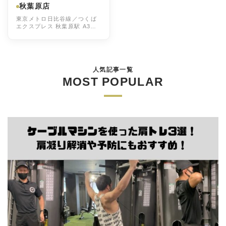
秋葉原店
東京メトロ日比谷線／つくば
エクスプレス 秋葉原駅 A3出
口 徒歩1分 ＪＲ山手線／ＪＲ
総武線／ＪＲ京浜東北・根岸
線 秋葉原駅 中央北口 徒歩2分
人気記事一覧
MOST POPULAR