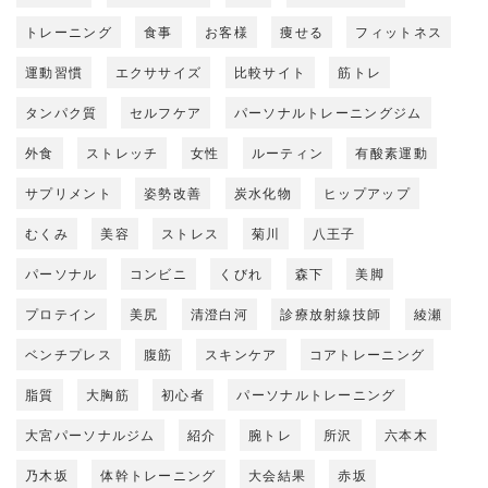
トレーニング
食事
お客様
痩せる
フィットネス
運動習慣
エクササイズ
比較サイト
筋トレ
タンパク質
セルフケア
パーソナルトレーニングジム
外食
ストレッチ
女性
ルーティン
有酸素運動
サプリメント
姿勢改善
炭水化物
ヒップアップ
むくみ
美容
ストレス
菊川
八王子
パーソナル
コンビニ
くびれ
森下
美脚
プロテイン
美尻
清澄白河
診療放射線技師
綾瀬
ベンチプレス
腹筋
スキンケア
コアトレーニング
脂質
大胸筋
初心者
パーソナルトレーニング
大宮パーソナルジム
紹介
腕トレ
所沢
六本木
乃木坂
体幹トレーニング
大会結果
赤坂