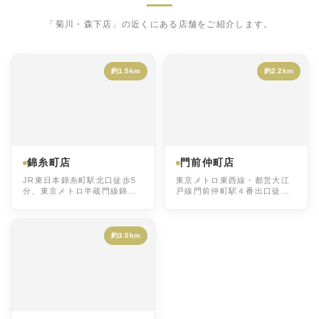
「菊川・森下店」の近くにある店舗をご紹介します。
約1.5km
約2.2km
錦糸町店
門前仲町店
JR東日本錦糸町駅北口徒歩5
東京メトロ東西線・都営大江
分、東京メトロ半蔵門線錦糸
戸線門前仲町駅４番出口徒歩
町駅3番4番出口徒歩5分、東
４分、JR京葉線越中島駅１番
京メトロ半蔵門線押上(スカイ
出口徒歩４分
ツリー前)駅b1,b2出口から徒
歩15分
約3.0km