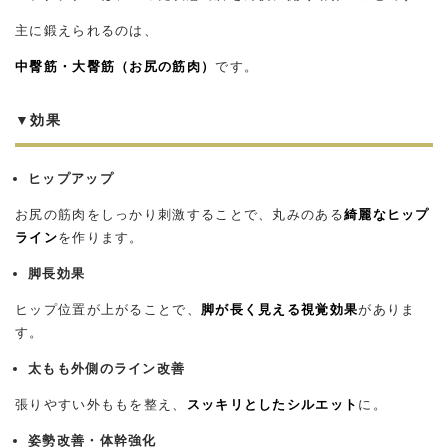
主に鍛えられるのは、
中臀筋・大臀筋（お尻の筋肉）
です。
▼効果
ヒップアップ
お尻の筋肉をしっかり刺激することで、丸みのある
綺麗なヒップ
ライン
を作ります。
脚長効果
ヒップ位置が上がることで、
脚が長く見える視覚効果
がありま
す。
太もも外側のライン改善
張りやすい外ももを整え、
スッキリとしたシルエット
に。
姿勢改善・体幹強化