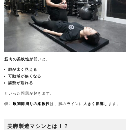
筋肉の柔軟性が低
いと、
脚が太く見える
可動域が狭くなる
姿勢が崩れる
といった問題が起きます。
特に
股関節周りの柔軟性
は、脚のラインに
大きく影響
します。
美脚製造マシンとは！？