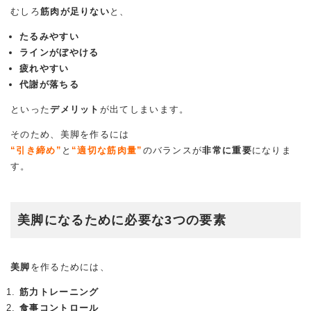
むしろ
筋肉が足りない
と、
たるみやすい
ラインがぼやける
疲れやすい
代謝が落ちる
といった
デメリット
が出てしまいます。
そのため、美脚を作るには
“引き締め”
と
“適切な筋肉量”
のバランスが
非常に重要
になりま
す。
美脚になるために必要な3つの要素
美脚
を作るためには、
筋力トレーニング
食事コントロール