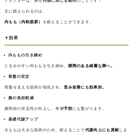
アダクターは、脚を
内側に閉じる動作
のことです！
主に鍛えられるのは、
内もも（内転筋群）
を鍛えることができます。
▼効果
内ももの引き締め
たるみやすい内ももを引き締め、
隙間のある綺麗な脚へ。
骨盤の安定
骨盤を支える筋肉が強化され、
歪み改善にも効果的。
膝の負担軽減
膝関節の安定性が向上し、
ケガ予防
にも繋がります。
基礎代謝アップ
太ももは大きな筋肉のため、鍛えることで
代謝向上にも貢献
しま