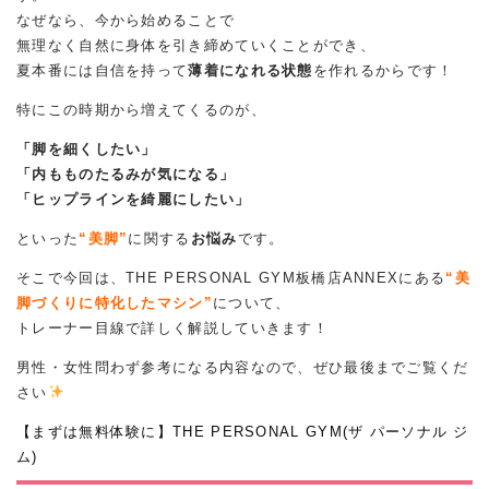
なぜなら、今から始めることで
無理なく自然に身体を引き締めていくことができ、
夏本番には自信を持って
薄着になれる状態
を作れるからです！
特にこの時期から増えてくるのが、
「脚を細くしたい」
「内もものたるみが気になる」
「ヒップラインを綺麗にしたい」
といった
“美脚”
に関する
お悩み
です。
そこで今回は、THE PERSONAL GYM板橋店ANNEXにある
“美
脚づくりに特化したマシン”
について、
トレーナー目線で詳しく解説していきます！
男性・女性問わず参考になる内容なので、ぜひ最後までご覧くだ
さい
【まずは無料体験に】THE PERSONAL GYM(ザ パーソナル ジ
ム)