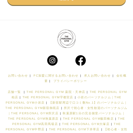
お問い合わせ
|
FC加盟に関するお問い合わせ
|
求人お問い合わせ
|
会社概
要
|
プライバシーポリシー
店舗一覧
|
THE PERSONAL GYM 薬院・天神店
|
THE PERSONAL GYM
柏店
|
THE PERSONAL GYM宇都宮店
|
小岩のパーソナルジム｜THE
PERSONAL GYM小岩店
|
【新宿駅周辺で口コミ数No.1】のパーソナルジム｜
THE PERSONAL GYM新宿御苑店
|
所沢で初心者・女性歓迎のパーソナルジム
｜THE PERSONAL GYM所沢店
|
秋葉原駅1分の完全個室パーソナルジム｜
THE PERSONAL GYM秋葉原店
|
THE PERSONAL GYM飯田橋店
|
THE
PERSONAL GYM高田馬場店
|
THE PERSONAL GYM大塚店
|
THE
PERSONAL GYM中野店
|
THE PERSONAL GYM下井草店
|
【初心者・女性