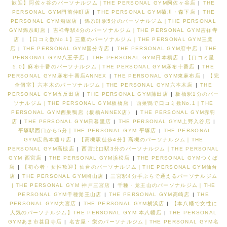
歓迎】阿佐ヶ谷のパーソナルジム｜THE PERSONAL GYM阿佐ヶ谷店
|
THE
PERSONAL GYM門前仲町店
|
THE PERSONAL GYM菊川・森下店
|
THE
PERSONAL GYM船堀店
|
錦糸町駅5分のパーソナルジム｜THE PERSONAL
GYM錦糸町店
|
吉祥寺駅4分のパーソナルジム｜THE PERSONAL GYM吉祥寺
店
|
【口コミ数No.1】三鷹のパーソナルジム｜THE PERSONAL GYM三鷹
店
|
THE PERSONAL GYM国分寺店
|
THE PERSONAL GYM府中店
|
THE
PERSONAL GYM八王子店
|
THE PERSONAL GYM日本橋店
|
【口コミ星
5.0】麻布十番のパーソナルジム｜THE PERSONAL GYM麻布十番店
|
THE
PERSONAL GYM麻布十番店ANNEX
|
THE PERSONAL GYM東麻布店
|
【完
全個室】六本木のパーソナルジム｜THE PERSONAL GYM六本木店
|
THE
PERSONAL GYM五反田店
|
THE PERSONAL GYM蒲田店
|
板橋駅1分のパー
ソナルジム｜THE PERSONAL GYM板橋店
|
西巣鴨で口コミ数No.1｜THE
PERSONAL GYM西巣鴨店（板橋ANNEX店）
|
THE PERSONAL GYM赤羽
店
|
THE PERSONAL GYM日暮里店
|
THE PERSONAL GYM上野入谷店
|
平塚駅西口から5分｜THE PERSONAL GYM 平塚店
|
THE PERSONAL
GYM広島本通り店
|
【高槻駅徒歩4分】高槻のパーソナルジム｜THE
PERSONAL GYM高槻店
|
西宮北口駅3分のパーソナルジム｜THE PERSONAL
GYM 西宮店
|
THE PERSONAL GYM浜松店
|
THE PERSONAL GYMつくば
店
|
【初心者・女性歓迎】仙台のパーソナルジム｜THE PERSONAL GYM仙台
店
|
THE PERSONAL GYM岡山店
|
三宮駅4分手ぶらで通えるパーソナルジム
| THE PERSONAL GYM 神戸三宮店
|
千種・覚王山のパーソナルジム｜THE
PERSONAL GYM千種覚王山店
|
THE PERSONAL GYM高崎店
|
THE
PERSONAL GYM大宮店
|
THE PERSONAL GYM横浜店
|
【本八幡で女性に
人気のパーソナルジム】THE PERSONAL GYM 本八幡店
|
THE PERSONAL
GYMあま市甚目寺店
|
名古屋・栄のパーソナルジム｜THE PERSONAL GYM名