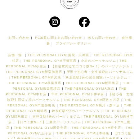
お問い合わせ
|
FC加盟に関するお問い合わせ
|
求人お問い合わせ
|
会社概
要
|
プライバシーポリシー
店舗一覧
|
THE PERSONAL GYM 薬院・天神店
|
THE PERSONAL GYM
柏店
|
THE PERSONAL GYM宇都宮店
|
小岩のパーソナルジム｜THE
PERSONAL GYM小岩店
|
【新宿駅周辺で口コミ数No.1】のパーソナルジム｜
THE PERSONAL GYM新宿御苑店
|
所沢で初心者・女性歓迎のパーソナルジム
｜THE PERSONAL GYM所沢店
|
秋葉原駅1分の完全個室パーソナルジム｜
THE PERSONAL GYM秋葉原店
|
THE PERSONAL GYM飯田橋店
|
THE
PERSONAL GYM高田馬場店
|
THE PERSONAL GYM大塚店
|
THE
PERSONAL GYM中野店
|
THE PERSONAL GYM下井草店
|
【初心者・女性
歓迎】阿佐ヶ谷のパーソナルジム｜THE PERSONAL GYM阿佐ヶ谷店
|
THE
PERSONAL GYM門前仲町店
|
THE PERSONAL GYM菊川・森下店
|
THE
PERSONAL GYM船堀店
|
錦糸町駅5分のパーソナルジム｜THE PERSONAL
GYM錦糸町店
|
吉祥寺駅4分のパーソナルジム｜THE PERSONAL GYM吉祥寺
店
|
【口コミ数No.1】三鷹のパーソナルジム｜THE PERSONAL GYM三鷹
店
|
THE PERSONAL GYM国分寺店
|
THE PERSONAL GYM府中店
|
THE
PERSONAL GYM八王子店
|
THE PERSONAL GYM日本橋店
|
【口コミ星
5.0】麻布十番のパーソナルジム｜THE PERSONAL GYM麻布十番店
|
THE