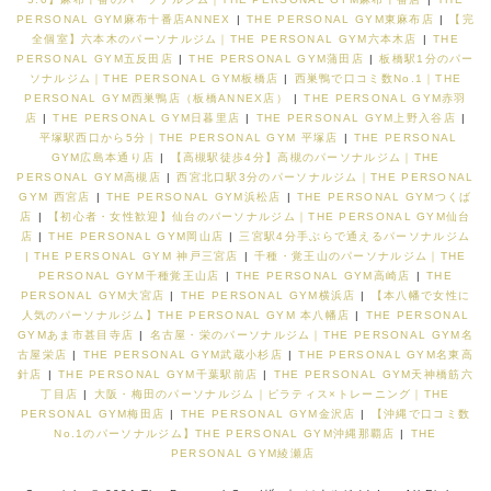
PERSONAL GYM麻布十番店ANNEX
|
THE PERSONAL GYM東麻布店
|
【完
全個室】六本木のパーソナルジム｜THE PERSONAL GYM六本木店
|
THE
PERSONAL GYM五反田店
|
THE PERSONAL GYM蒲田店
|
板橋駅1分のパー
ソナルジム｜THE PERSONAL GYM板橋店
|
西巣鴨で口コミ数No.1｜THE
PERSONAL GYM西巣鴨店（板橋ANNEX店）
|
THE PERSONAL GYM赤羽
店
|
THE PERSONAL GYM日暮里店
|
THE PERSONAL GYM上野入谷店
|
平塚駅西口から5分｜THE PERSONAL GYM 平塚店
|
THE PERSONAL
GYM広島本通り店
|
【高槻駅徒歩4分】高槻のパーソナルジム｜THE
PERSONAL GYM高槻店
|
西宮北口駅3分のパーソナルジム｜THE PERSONAL
GYM 西宮店
|
THE PERSONAL GYM浜松店
|
THE PERSONAL GYMつくば
店
|
【初心者・女性歓迎】仙台のパーソナルジム｜THE PERSONAL GYM仙台
店
|
THE PERSONAL GYM岡山店
|
三宮駅4分手ぶらで通えるパーソナルジム
| THE PERSONAL GYM 神戸三宮店
|
千種・覚王山のパーソナルジム｜THE
PERSONAL GYM千種覚王山店
|
THE PERSONAL GYM高崎店
|
THE
PERSONAL GYM大宮店
|
THE PERSONAL GYM横浜店
|
【本八幡で女性に
人気のパーソナルジム】THE PERSONAL GYM 本八幡店
|
THE PERSONAL
GYMあま市甚目寺店
|
名古屋・栄のパーソナルジム｜THE PERSONAL GYM名
古屋栄店
|
THE PERSONAL GYM武蔵小杉店
|
THE PERSONAL GYM名東高
針店
|
THE PERSONAL GYM千葉駅前店
|
THE PERSONAL GYM天神橋筋六
丁目店
|
大阪・梅田のパーソナルジム｜ピラティス×トレーニング｜THE
PERSONAL GYM梅田店
|
THE PERSONAL GYM金沢店
|
【沖縄で口コミ数
No.1のパーソナルジム】THE PERSONAL GYM沖縄那覇店
|
THE
PERSONAL GYM綾瀬店