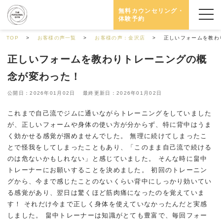
無料カウンセリング・
体験予約
TOP
お客様の声一覧
お客様の声：金沢店
正しいフォームを教わ
正しいフォームを教わりトレーニングの概
念が変わった！
公開日：2026年01月02日 最終更新日：2026年01月02日
これまで自己流でジムに通いながらトレーニングをしていました
が、正しいフォームや身体の使い方が分からず、特に背中はうま
く効かせる感覚が掴めませんでした。 無理に続けてしまったこ
とで怪我をしてしまったこともあり、「このまま自己流で続ける
のは危ないかもしれない」と感じていました。 そんな時に畠中
トレーナーにお願いすることを決めました。 初回のトレーニン
グから、今まで感じたことのないくらい背中にしっかり効いてい
る感覚があり、翌日は驚くほど筋肉痛になったのを覚えていま
す！ それだけ今まで正しく身体を使えていなかったんだと実感
しました。 畠中トレーナーは知識がとても豊富で、毎回フォー