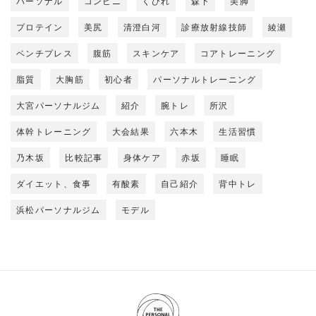
パーソナル
コンビニ
くびれ
森下
美脚
プロテイン
美尻
清澄白河
診療放射線技師
綾瀬
ベンチプレス
腹筋
スキンケア
コアトレーニング
脂質
大胸筋
初心者
パーソナルトレーニング
大宮パーソナルジム
紹介
腕トレ
所沢
体幹トレーニング
大会結果
六本木
生活習慣
乃木坂
比較記事
身体ケア
赤坂
睡眠
ダイエット、食事
有酸素
自己紹介
背中トレ
浜松パーソナルジム
モデル