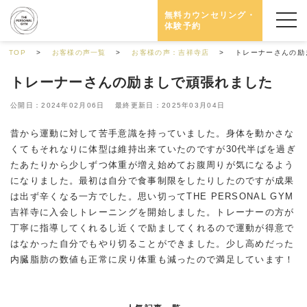
無料カウンセリング・
体験予約
TOP
お客様の声一覧
お客様の声：吉祥寺店
トレーナーさんの励
トレーナーさんの励ましで頑張れました
公開日：2024年02月06日 最終更新日：2025年03月04日
昔から運動に対して苦手意識を持っていました。身体を動かさな
くてもそれなりに体型は維持出来ていたのですが30代半ばを過ぎ
たあたりから少しずつ体重が増え始めてお腹周りが気になるよう
になりました。最初は自分で食事制限をしたりしたのですが成果
は出ず辛くなる一方でした。思い切ってTHE PERSONAL GYM
吉祥寺に入会しトレーニングを開始しました。トレーナーの方が
丁寧に指導してくれるし近くで励ましてくれるので運動が得意で
はなかった自分でもやり切ることができました。少し高めだった
内臓脂肪の数値も正常に戻り体重も減ったので満足しています！