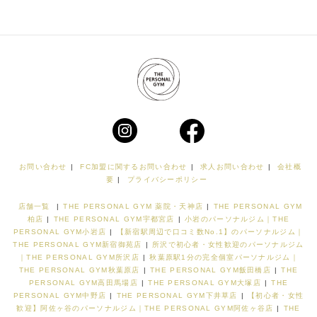
お問い合わせ
|
FC加盟に関するお問い合わせ
|
求人お問い合わせ
|
会社概
要
|
プライバシーポリシー
店舗一覧
|
THE PERSONAL GYM 薬院・天神店
|
THE PERSONAL GYM
柏店
|
THE PERSONAL GYM宇都宮店
|
小岩のパーソナルジム｜THE
PERSONAL GYM小岩店
|
【新宿駅周辺で口コミ数No.1】のパーソナルジム｜
THE PERSONAL GYM新宿御苑店
|
所沢で初心者・女性歓迎のパーソナルジム
｜THE PERSONAL GYM所沢店
|
秋葉原駅1分の完全個室パーソナルジム｜
THE PERSONAL GYM秋葉原店
|
THE PERSONAL GYM飯田橋店
|
THE
PERSONAL GYM高田馬場店
|
THE PERSONAL GYM大塚店
|
THE
PERSONAL GYM中野店
|
THE PERSONAL GYM下井草店
|
【初心者・女性
歓迎】阿佐ヶ谷のパーソナルジム｜THE PERSONAL GYM阿佐ヶ谷店
|
THE