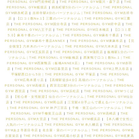
PERSONAL GYM門前仲町店
|
THE PERSONAL GYM菊川・森下店
|
THE
PERSONAL GYM船堀店
|
錦糸町駅5分のパーソナルジム｜THE PERSONAL
GYM錦糸町店
|
吉祥寺駅4分のパーソナルジム｜THE PERSONAL GYM吉祥寺
店
|
【口コミ数No.1】三鷹のパーソナルジム｜THE PERSONAL GYM三鷹
店
|
THE PERSONAL GYM国分寺店
|
THE PERSONAL GYM府中店
|
THE
PERSONAL GYM八王子店
|
THE PERSONAL GYM日本橋店
|
【口コミ星
5.0】麻布十番のパーソナルジム｜THE PERSONAL GYM麻布十番店
|
THE
PERSONAL GYM麻布十番店ANNEX
|
THE PERSONAL GYM東麻布店
|
【完
全個室】六本木のパーソナルジム｜THE PERSONAL GYM六本木店
|
THE
PERSONAL GYM五反田店
|
THE PERSONAL GYM蒲田店
|
板橋駅1分のパー
ソナルジム｜THE PERSONAL GYM板橋店
|
西巣鴨で口コミ数No.1｜THE
PERSONAL GYM西巣鴨店（板橋ANNEX店）
|
THE PERSONAL GYM赤羽
店
|
THE PERSONAL GYM日暮里店
|
THE PERSONAL GYM上野入谷店
|
平塚駅西口から5分｜THE PERSONAL GYM 平塚店
|
THE PERSONAL
GYM広島本通り店
|
【高槻駅徒歩4分】高槻のパーソナルジム｜THE
PERSONAL GYM高槻店
|
西宮北口駅3分のパーソナルジム｜THE PERSONAL
GYM 西宮店
|
THE PERSONAL GYM浜松店
|
THE PERSONAL GYMつくば
店
|
【初心者・女性歓迎】仙台のパーソナルジム｜THE PERSONAL GYM仙台
店
|
THE PERSONAL GYM岡山店
|
三宮駅4分手ぶらで通えるパーソナルジム
| THE PERSONAL GYM 神戸三宮店
|
千種・覚王山のパーソナルジム｜THE
PERSONAL GYM千種覚王山店
|
THE PERSONAL GYM高崎店
|
THE
PERSONAL GYM大宮店
|
THE PERSONAL GYM横浜店
|
【本八幡で女性に
人気のパーソナルジム】THE PERSONAL GYM 本八幡店
|
THE PERSONAL
GYMあま市甚目寺店
|
名古屋・栄のパーソナルジム｜THE PERSONAL GYM名
古屋栄店
|
THE PERSONAL GYM武蔵小杉店
|
THE PERSONAL GYM名東高