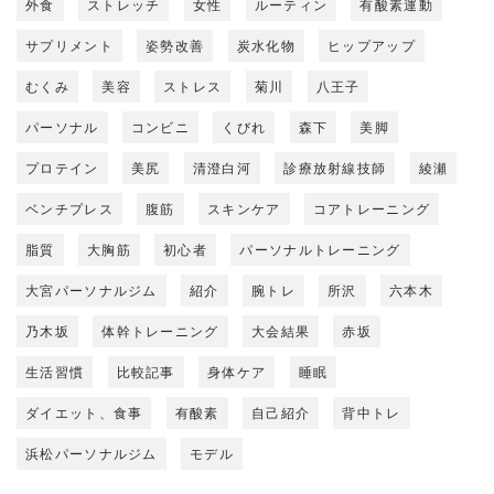
外食
ストレッチ
女性
ルーティン
有酸素運動
サプリメント
姿勢改善
炭水化物
ヒップアップ
むくみ
美容
ストレス
菊川
八王子
パーソナル
コンビニ
くびれ
森下
美脚
プロテイン
美尻
清澄白河
診療放射線技師
綾瀬
ベンチプレス
腹筋
スキンケア
コアトレーニング
脂質
大胸筋
初心者
パーソナルトレーニング
大宮パーソナルジム
紹介
腕トレ
所沢
六本木
乃木坂
体幹トレーニング
大会結果
赤坂
生活習慣
比較記事
身体ケア
睡眠
ダイエット、食事
有酸素
自己紹介
背中トレ
浜松パーソナルジム
モデル