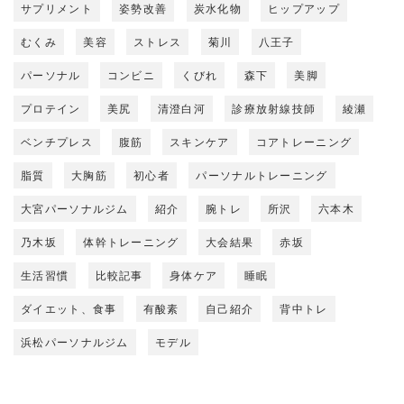
サプリメント
姿勢改善
炭水化物
ヒップアップ
むくみ
美容
ストレス
菊川
八王子
パーソナル
コンビニ
くびれ
森下
美脚
プロテイン
美尻
清澄白河
診療放射線技師
綾瀬
ベンチプレス
腹筋
スキンケア
コアトレーニング
脂質
大胸筋
初心者
パーソナルトレーニング
大宮パーソナルジム
紹介
腕トレ
所沢
六本木
乃木坂
体幹トレーニング
大会結果
赤坂
生活習慣
比較記事
身体ケア
睡眠
ダイエット、食事
有酸素
自己紹介
背中トレ
浜松パーソナルジム
モデル