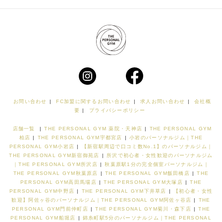
お問い合わせ
|
FC加盟に関するお問い合わせ
|
求人お問い合わせ
|
会社概
要
|
プライバシーポリシー
店舗一覧
|
THE PERSONAL GYM 薬院・天神店
|
THE PERSONAL GYM
柏店
|
THE PERSONAL GYM宇都宮店
|
小岩のパーソナルジム｜THE
PERSONAL GYM小岩店
|
【新宿駅周辺で口コミ数No.1】のパーソナルジム｜
THE PERSONAL GYM新宿御苑店
|
所沢で初心者・女性歓迎のパーソナルジム
｜THE PERSONAL GYM所沢店
|
秋葉原駅1分の完全個室パーソナルジム｜
THE PERSONAL GYM秋葉原店
|
THE PERSONAL GYM飯田橋店
|
THE
PERSONAL GYM高田馬場店
|
THE PERSONAL GYM大塚店
|
THE
PERSONAL GYM中野店
|
THE PERSONAL GYM下井草店
|
【初心者・女性
歓迎】阿佐ヶ谷のパーソナルジム｜THE PERSONAL GYM阿佐ヶ谷店
|
THE
PERSONAL GYM門前仲町店
|
THE PERSONAL GYM菊川・森下店
|
THE
PERSONAL GYM船堀店
|
錦糸町駅5分のパーソナルジム｜THE PERSONAL