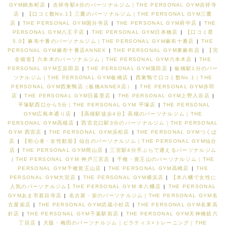
GYM錦糸町店
|
吉祥寺駅4分のパーソナルジム｜THE PERSONAL GYM吉祥寺
店
|
【口コミ数No.1】三鷹のパーソナルジム｜THE PERSONAL GYM三鷹
店
|
THE PERSONAL GYM国分寺店
|
THE PERSONAL GYM府中店
|
THE
PERSONAL GYM八王子店
|
THE PERSONAL GYM日本橋店
|
【口コミ星
5.0】麻布十番のパーソナルジム｜THE PERSONAL GYM麻布十番店
|
THE
PERSONAL GYM麻布十番店ANNEX
|
THE PERSONAL GYM東麻布店
|
【完
全個室】六本木のパーソナルジム｜THE PERSONAL GYM六本木店
|
THE
PERSONAL GYM五反田店
|
THE PERSONAL GYM蒲田店
|
板橋駅1分のパー
ソナルジム｜THE PERSONAL GYM板橋店
|
西巣鴨で口コミ数No.1｜THE
PERSONAL GYM西巣鴨店（板橋ANNEX店）
|
THE PERSONAL GYM赤羽
店
|
THE PERSONAL GYM日暮里店
|
THE PERSONAL GYM上野入谷店
|
平塚駅西口から5分｜THE PERSONAL GYM 平塚店
|
THE PERSONAL
GYM広島本通り店
|
【高槻駅徒歩4分】高槻のパーソナルジム｜THE
PERSONAL GYM高槻店
|
西宮北口駅3分のパーソナルジム｜THE PERSONAL
GYM 西宮店
|
THE PERSONAL GYM浜松店
|
THE PERSONAL GYMつくば
店
|
【初心者・女性歓迎】仙台のパーソナルジム｜THE PERSONAL GYM仙台
店
|
THE PERSONAL GYM岡山店
|
三宮駅4分手ぶらで通えるパーソナルジム
| THE PERSONAL GYM 神戸三宮店
|
千種・覚王山のパーソナルジム｜THE
PERSONAL GYM千種覚王山店
|
THE PERSONAL GYM高崎店
|
THE
PERSONAL GYM大宮店
|
THE PERSONAL GYM横浜店
|
【本八幡で女性に
人気のパーソナルジム】THE PERSONAL GYM 本八幡店
|
THE PERSONAL
GYMあま市甚目寺店
|
名古屋・栄のパーソナルジム｜THE PERSONAL GYM名
古屋栄店
|
THE PERSONAL GYM武蔵小杉店
|
THE PERSONAL GYM名東高
針店
|
THE PERSONAL GYM千葉駅前店
|
THE PERSONAL GYM天神橋筋六
丁目店
|
大阪・梅田のパーソナルジム｜ピラティス×トレーニング｜THE