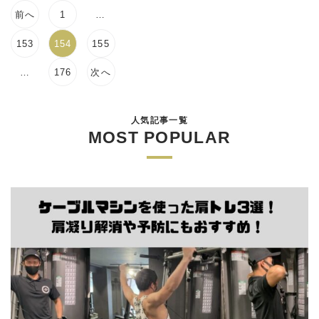
前へ
1
…
153
154
155
…
176
次へ
人気記事一覧
MOST POPULAR