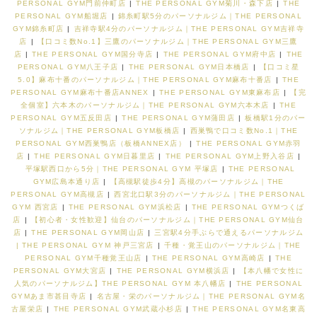
PERSONAL GYM門前仲町店
|
THE PERSONAL GYM菊川・森下店
|
THE
PERSONAL GYM船堀店
|
錦糸町駅5分のパーソナルジム｜THE PERSONAL
GYM錦糸町店
|
吉祥寺駅4分のパーソナルジム｜THE PERSONAL GYM吉祥寺
店
|
【口コミ数No.1】三鷹のパーソナルジム｜THE PERSONAL GYM三鷹
店
|
THE PERSONAL GYM国分寺店
|
THE PERSONAL GYM府中店
|
THE
PERSONAL GYM八王子店
|
THE PERSONAL GYM日本橋店
|
【口コミ星
5.0】麻布十番のパーソナルジム｜THE PERSONAL GYM麻布十番店
|
THE
PERSONAL GYM麻布十番店ANNEX
|
THE PERSONAL GYM東麻布店
|
【完
全個室】六本木のパーソナルジム｜THE PERSONAL GYM六本木店
|
THE
PERSONAL GYM五反田店
|
THE PERSONAL GYM蒲田店
|
板橋駅1分のパー
ソナルジム｜THE PERSONAL GYM板橋店
|
西巣鴨で口コミ数No.1｜THE
PERSONAL GYM西巣鴨店（板橋ANNEX店）
|
THE PERSONAL GYM赤羽
店
|
THE PERSONAL GYM日暮里店
|
THE PERSONAL GYM上野入谷店
|
平塚駅西口から5分｜THE PERSONAL GYM 平塚店
|
THE PERSONAL
GYM広島本通り店
|
【高槻駅徒歩4分】高槻のパーソナルジム｜THE
PERSONAL GYM高槻店
|
西宮北口駅3分のパーソナルジム｜THE PERSONAL
GYM 西宮店
|
THE PERSONAL GYM浜松店
|
THE PERSONAL GYMつくば
店
|
【初心者・女性歓迎】仙台のパーソナルジム｜THE PERSONAL GYM仙台
店
|
THE PERSONAL GYM岡山店
|
三宮駅4分手ぶらで通えるパーソナルジム
| THE PERSONAL GYM 神戸三宮店
|
千種・覚王山のパーソナルジム｜THE
PERSONAL GYM千種覚王山店
|
THE PERSONAL GYM高崎店
|
THE
PERSONAL GYM大宮店
|
THE PERSONAL GYM横浜店
|
【本八幡で女性に
人気のパーソナルジム】THE PERSONAL GYM 本八幡店
|
THE PERSONAL
GYMあま市甚目寺店
|
名古屋・栄のパーソナルジム｜THE PERSONAL GYM名
古屋栄店
|
THE PERSONAL GYM武蔵小杉店
|
THE PERSONAL GYM名東高