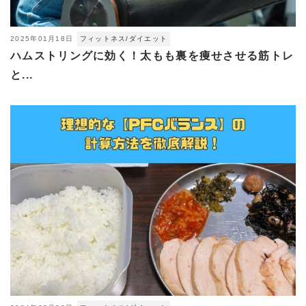
2025年01月18日
フィットネス/ダイエット
ハムストリングに効く！太もも裏を痩せさせる筋トレ
と...