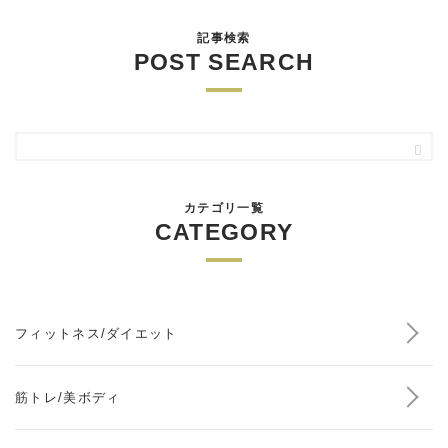
記事検索
POST SEARCH
カテゴリ一覧
CATEGORY
フィットネス/ダイエット
筋トレ/美ボディ