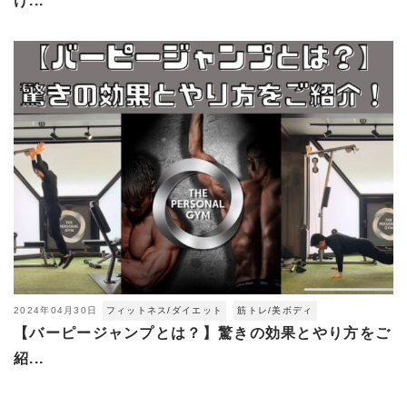
け...
2024年04月30日
フィットネス/ダイエット
筋トレ/美ボディ
【バーピージャンプとは？】驚きの効果とやり方をご
紹...