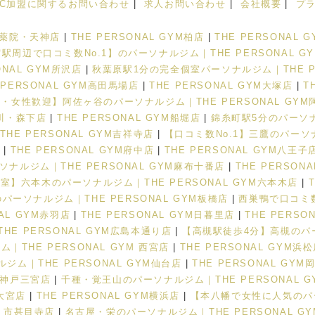
FC加盟に関するお問い合わせ
|
求人お問い合わせ
|
会社概要
|
プ
M 薬院・天神店
|
THE PERSONAL GYM柏店
|
THE PERSONAL 
駅周辺で口コミ数No.1】のパーソナルジム｜THE PERSONAL G
NAL GYM所沢店
|
秋葉原駅1分の完全個室パーソナルジム｜THE PE
 PERSONAL GYM高田馬場店
|
THE PERSONAL GYM大塚店
|
T
・女性歓迎】阿佐ヶ谷のパーソナルジム｜THE PERSONAL GYM
菊川・森下店
|
THE PERSONAL GYM船堀店
|
錦糸町駅5分のパーソナル
E PERSONAL GYM吉祥寺店
|
【口コミ数No.1】三鷹のパーソナ
店
|
THE PERSONAL GYM府中店
|
THE PERSONAL GYM八王子
ナルジム｜THE PERSONAL GYM麻布十番店
|
THE PERSON
室】六本木のパーソナルジム｜THE PERSONAL GYM六本木店
|
パーソナルジム｜THE PERSONAL GYM板橋店
|
西巣鴨で口コミ数N
NAL GYM赤羽店
|
THE PERSONAL GYM日暮里店
|
THE PERS
THE PERSONAL GYM広島本通り店
|
【高槻駅徒歩4分】高槻のパーソ
THE PERSONAL GYM 西宮店
|
THE PERSONAL GYM浜
ム｜THE PERSONAL GYM仙台店
|
THE PERSONAL GYM
M 神戸三宮店
|
千種・覚王山のパーソナルジム｜THE PERSONAL 
M大宮店
|
THE PERSONAL GYM横浜店
|
【本八幡で女性に人気のパーソ
あま市甚目寺店
|
名古屋・栄のパーソナルジム｜THE PERSONAL G