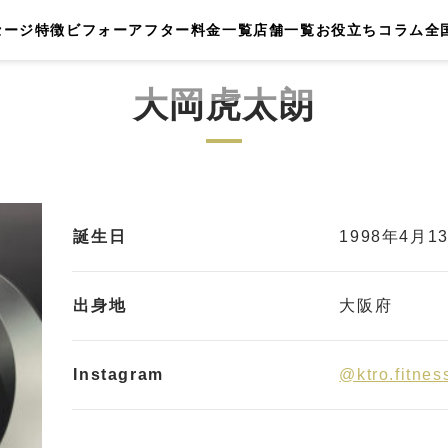
セージ
特徴
ビフォーアフター
料金一覧
店舗一覧
お役立ちコラム
全
大岡虎太朗
誕生日
1998年4月1
出身地
大阪府
Instagram
@ktro.fitnes