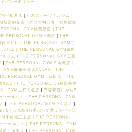
ライバシーポリシー
GYM宇都宮店
|
小岩のパーソナルジム｜
YM新宿御苑店
|
所沢で初心者・女性歓迎
RSONAL GYM秋葉原店
|
THE
HE PERSONAL GYM中野店
|
THE
阿佐ヶ谷店
|
THE PERSONAL GYM門
ジム｜THE PERSONAL GYM錦糸
ルジム｜THE PERSONAL GYM三鷹
店
|
THE PERSONAL GYM日本橋店
|
AL GYM麻布十番店ANNEX
|
THE
THE PERSONAL GYM五反田店
|
THE
o.1｜THE PERSONAL GYM西巣鴨
ONAL GYM上野入谷店
|
平塚駅西口から5
ナルジム｜THE PERSONAL GYM
松店
|
THE PERSONAL GYMつくば店
|
岡山店
|
三宮駅4分手ぶらで通えるパーソ
GYM千種覚王山店
|
THE PERSONAL
ナルジム】THE PERSONAL GYM
YM名古屋栄店
|
THE PERSONAL GYM