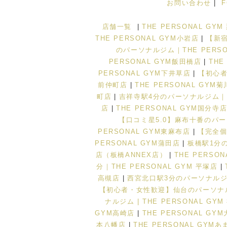
お問い合わせ
|
店舗一覧
|
THE PERSONAL GY
THE PERSONAL GYM小岩店
|
【新宿
のパーソナルジム｜THE PERSO
PERSONAL GYM飯田橋店
|
THE
PERSONAL GYM下井草店
|
【初心者
前仲町店
|
THE PERSONAL GYM
町店
|
吉祥寺駅4分のパーソナルジム｜TH
店
|
THE PERSONAL GYM国分寺
【口コミ星5.0】麻布十番のパーソ
PERSONAL GYM東麻布店
|
【完全個
PERSONAL GYM蒲田店
|
板橋駅1分の
店（板橋ANNEX店）
|
THE PERSO
分｜THE PERSONAL GYM 平塚店
|
高槻店
|
西宮北口駅3分のパーソナルジム｜
【初心者・女性歓迎】仙台のパーソナルジ
ナルジム | THE PERSONAL GY
GYM高崎店
|
THE PERSONAL GY
本八幡店
|
THE PERSONAL GYM