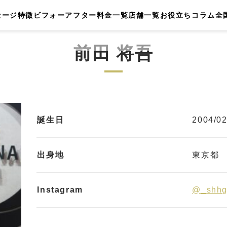
セージ
特徴
ビフォーアフター
料金一覧
店舗一覧
お役立ちコラム
全
前田 将吾
誕生日
2004/02
出身地
東京都
Instagram
@_shhg