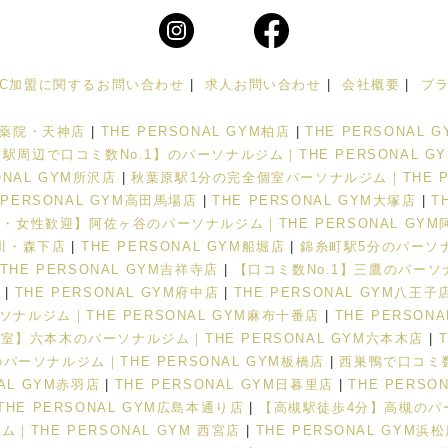
FC加盟に関するお問い合わせ
|
求人お問い合わせ
|
会社概要
|
プ
M 薬院・天神店
|
THE PERSONAL GYM柏店
|
THE PERSONAL 
駅周辺で口コミ数No.1】のパーソナルジム｜THE PERSONAL G
NAL GYM所沢店
|
秋葉原駅1分の完全個室パーソナルジム｜THE PE
 PERSONAL GYM高田馬場店
|
THE PERSONAL GYM大塚店
|
T
・女性歓迎】阿佐ヶ谷のパーソナルジム｜THE PERSONAL GYM
菊川・森下店
|
THE PERSONAL GYM船堀店
|
錦糸町駅5分のパーソナル
E PERSONAL GYM吉祥寺店
|
【口コミ数No.1】三鷹のパーソナ
店
|
THE PERSONAL GYM府中店
|
THE PERSONAL GYM八王子
ナルジム｜THE PERSONAL GYM麻布十番店
|
THE PERSON
室】六本木のパーソナルジム｜THE PERSONAL GYM六本木店
|
パーソナルジム｜THE PERSONAL GYM板橋店
|
西巣鴨で口コミ数N
NAL GYM赤羽店
|
THE PERSONAL GYM日暮里店
|
THE PERS
THE PERSONAL GYM広島本通り店
|
【高槻駅徒歩4分】高槻のパーソ
THE PERSONAL GYM 西宮店
|
THE PERSONAL GYM浜