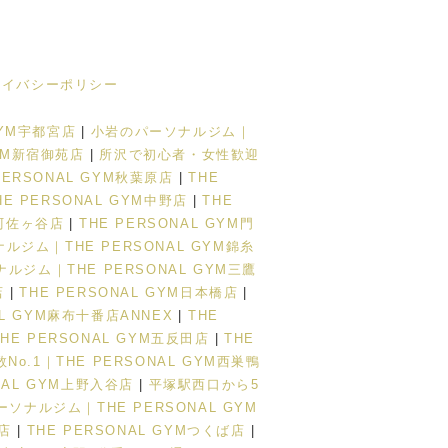
ライバシーポリシー
GYM宇都宮店
|
小岩のパーソナルジム｜
YM新宿御苑店
|
所沢で初心者・女性歓迎
RSONAL GYM秋葉原店
|
THE
HE PERSONAL GYM中野店
|
THE
阿佐ヶ谷店
|
THE PERSONAL GYM門
ジム｜THE PERSONAL GYM錦糸
ルジム｜THE PERSONAL GYM三鷹
店
|
THE PERSONAL GYM日本橋店
|
AL GYM麻布十番店ANNEX
|
THE
THE PERSONAL GYM五反田店
|
THE
o.1｜THE PERSONAL GYM西巣鴨
ONAL GYM上野入谷店
|
平塚駅西口から5
ナルジム｜THE PERSONAL GYM
松店
|
THE PERSONAL GYMつくば店
|