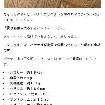
そもそも皆さんは、バナナにどのような栄養素が含まれているか
ご存知でしょうか？
「炭水化物＝太る」
というイメージから、
ダイエット中に避けている方も少なくありません。
しかし実際には、
バナナは低脂質で栄養バランスにも優れた食材
です。
バナナ１本（可食部１００gあたり）の主な栄養素はこちらで
す。
・カロリー：約８６kcal
・糖質：約２１g
・食物繊維：約１.１g
・カリウム：約３６０mg
・ビタミンB6：約０.３８mg
・マグネシウム：約３２mg
・トリプトファン：約１０mg