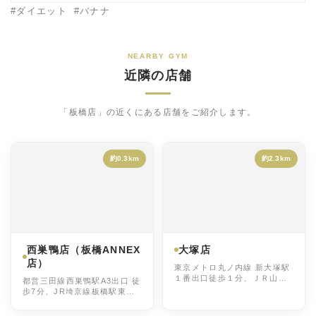
ダイエット
バナナ
NEARBY GYM
近隣の店舗
「板橋店」の近くにある店舗をご紹介します。
約0.3km
約2.3km
西巣鴨店（板橋ANNEX
大塚店
店）
東京メトロ丸ノ内線 新大塚駅
１番出口徒歩１分、ＪＲ山手
都営三田線西巣鴨駅A3出口 徒
線 大塚駅南口徒歩９分
歩7分、JR埼京線板橋駅東口
徒歩7分