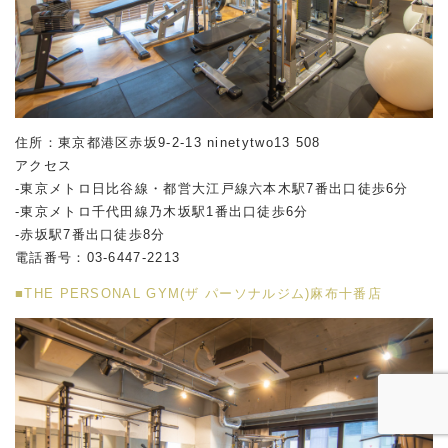
住所：東京都港区赤坂
9-2-13 ninetytwo13 508
アクセス
-東京メトロ日比谷線・都営大江戸線六本木駅
7
番出口徒歩
6
分
-東京メトロ千代田線乃木坂駅
1
番出口徒歩
6
分
-赤坂駅
7
番出口徒歩
8
分
電話番号：
03-6447-2213
■THE PERSONAL GYM(ザ パーソナルジム)麻布十番店