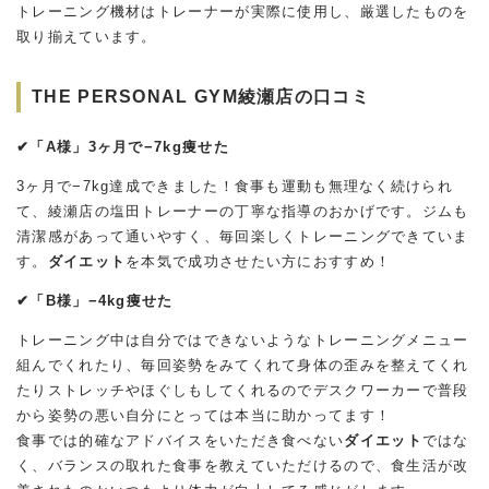
トレーニング機材はトレーナーが実際に使用し、厳選したものを
取り揃えています。
THE PERSONAL GYM綾瀬店の口コミ
✔︎「A様」3ヶ月で−7kg痩せた
3ヶ月で−7kg達成できました！食事も運動も無理なく続けられ
て、綾瀬店の塩田トレーナーの丁寧な指導のおかげです。ジムも
清潔感があって通いやすく、毎回楽しくトレーニングできていま
す。
ダイエット
を本気で成功させたい方におすすめ！
✔︎「B様」−4kg痩せた
トレーニング中は自分ではできないようなトレーニングメニュー
組んでくれたり、毎回姿勢をみてくれて身体の歪みを整えてくれ
たりストレッチやほぐしもしてくれるのでデスクワーカーで普段
から姿勢の悪い自分にとっては本当に助かってます！
食事では的確なアドバイスをいただき食べない
ダイエット
ではな
く、バランスの取れた食事を教えていただけるので、食生活が改