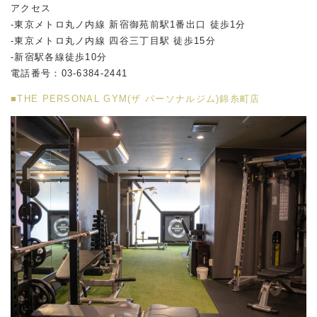
アクセス
-東京メトロ丸ノ内線 新宿御苑前駅1番出口 徒歩1分
-東京メトロ丸ノ内線 四谷三丁目駅 徒歩15分
-新宿駅各線徒歩10分
電話番号：03-6384-2441
■THE PERSONAL GYM(ザ パーソナルジム)錦糸町店