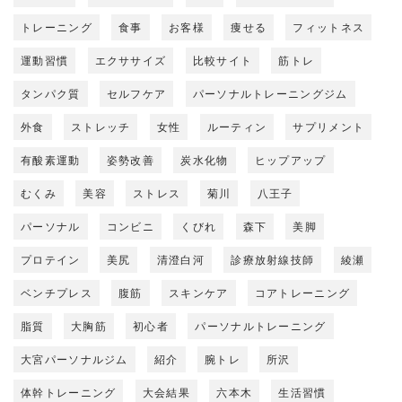
トレーニング
食事
お客様
痩せる
フィットネス
運動習慣
エクササイズ
比較サイト
筋トレ
タンパク質
セルフケア
パーソナルトレーニングジム
外食
ストレッチ
女性
ルーティン
サプリメント
有酸素運動
姿勢改善
炭水化物
ヒップアップ
むくみ
美容
ストレス
菊川
八王子
パーソナル
コンビニ
くびれ
森下
美脚
プロテイン
美尻
清澄白河
診療放射線技師
綾瀬
ベンチプレス
腹筋
スキンケア
コアトレーニング
脂質
大胸筋
初心者
パーソナルトレーニング
大宮パーソナルジム
紹介
腕トレ
所沢
体幹トレーニング
大会結果
六本木
生活習慣