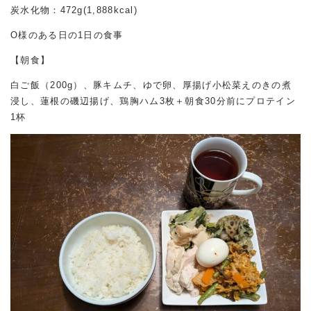
炭水化物：472g(1,888kcal)
O様のある日の1日の食事
【朝食】
白ご飯（200g）、豚キムチ、ゆで卵、厚揚げ小松菜えのきの煮
浸し、蓮根の磯辺揚げ、鶏胸ハム3枚＋朝食30分前にプロテイン
1杯