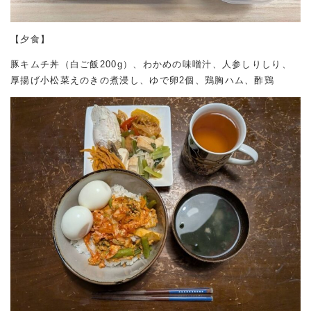
【夕食】
豚キムチ丼（白ご飯200g）、わかめの味噌汁、人参しりしり、
厚揚げ小松菜えのきの煮浸し、ゆで卵2個、鶏胸ハム、酢鶏