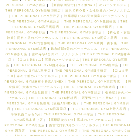
PERSONAL GYM小岩店
|
【新宿駅周辺で口コミ数No.1】のパーソナルジム｜
THE PERSONAL GYM新宿御苑店
|
所沢で初心者・女性歓迎のパーソナルジム
｜THE PERSONAL GYM所沢店
|
秋葉原駅1分の完全個室パーソナルジム｜
THE PERSONAL GYM秋葉原店
|
THE PERSONAL GYM飯田橋店
|
THE
PERSONAL GYM高田馬場店
|
THE PERSONAL GYM大塚店
|
THE
PERSONAL GYM中野店
|
THE PERSONAL GYM下井草店
|
【初心者・女性
歓迎】阿佐ヶ谷のパーソナルジム｜THE PERSONAL GYM阿佐ヶ谷店
|
THE
PERSONAL GYM門前仲町店
|
THE PERSONAL GYM菊川・森下店
|
THE
PERSONAL GYM船堀店
|
錦糸町駅5分のパーソナルジム｜THE PERSONAL
GYM錦糸町店
|
吉祥寺駅4分のパーソナルジム｜THE PERSONAL GYM吉祥寺
店
|
【口コミ数No.1】三鷹のパーソナルジム｜THE PERSONAL GYM三鷹
店
|
THE PERSONAL GYM国分寺店
|
THE PERSONAL GYM府中店
|
THE
PERSONAL GYM八王子店
|
THE PERSONAL GYM日本橋店
|
【口コミ星
5.0】麻布十番のパーソナルジム｜THE PERSONAL GYM麻布十番店
|
THE
PERSONAL GYM麻布十番店ANNEX
|
THE PERSONAL GYM東麻布店
|
【完
全個室】六本木のパーソナルジム｜THE PERSONAL GYM六本木店
|
THE
PERSONAL GYM五反田店
|
THE PERSONAL GYM蒲田店
|
板橋駅1分のパー
ソナルジム｜THE PERSONAL GYM板橋店
|
西巣鴨で口コミ数No.1｜THE
PERSONAL GYM西巣鴨店（板橋ANNEX店）
|
THE PERSONAL GYM赤羽
店
|
THE PERSONAL GYM日暮里店
|
THE PERSONAL GYM上野入谷店
|
平塚駅西口から5分｜THE PERSONAL GYM 平塚店
|
THE PERSONAL
GYM広島本通り店
|
【高槻駅徒歩4分】高槻のパーソナルジム｜THE
PERSONAL GYM高槻店
|
西宮北口駅3分のパーソナルジム｜THE PERSONAL
GYM 西宮店
|
THE PERSONAL GYM浜松店
|
THE PERSONAL GYMつくば