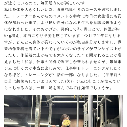
が近くにいるので、毎回通うのが楽しいです！
私は身体を大きくしたい為、食事指導付きのコースを選択しまし
た。トレーナーさんからのコメントを参考に毎日の食生活にも変
化が加わった事で、より良い自分になれる生活を意識出来るよう
になれました。そのおかげか、契約して3ヶ月ほどで、体重が約
6kg増え、本当にやり甲斐を感じています！今月で半年になりま
すが、どんどん身体が変わっていくのが私自身分かりますし、職
業柄作業着を着ているのですがズボンのサイズがワンサイズ上が
ったり、作業着の上からでも大きくなった？と聞かれることが増
えました！私は、仕事の関係で週末しか来られませんが、毎週末
ジムに行くのが本当に楽しみで、仕事中もトレーニングがしたく
なるほど、トレーニングが生活の一部になりました。（半年前の
自分は想像もしていませんでした(笑)）ジムに行こうか悩んでい
らっしゃる方は、一度、足を運んでみては如何でしょうか。