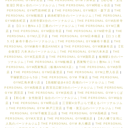
PERSONAL GYM中野店
|
THE PERSONAL GYM下井草店
|
【初心者・女性
歓迎】阿佐ヶ谷のパーソナルジム｜THE PERSONAL GYM阿佐ヶ谷店
|
THE
PERSONAL GYM門前仲町店
|
THE PERSONAL GYM菊川・森下店
|
THE
PERSONAL GYM船堀店
|
錦糸町駅5分のパーソナルジム｜THE PERSONAL
GYM錦糸町店
|
吉祥寺駅4分のパーソナルジム｜THE PERSONAL GYM吉祥寺
店
|
【口コミ数No.1】三鷹のパーソナルジム｜THE PERSONAL GYM三鷹
店
|
THE PERSONAL GYM国分寺店
|
THE PERSONAL GYM府中店
|
THE
PERSONAL GYM八王子店
|
THE PERSONAL GYM日本橋店
|
【口コミ星
5.0】麻布十番のパーソナルジム｜THE PERSONAL GYM麻布十番店
|
THE
PERSONAL GYM麻布十番店ANNEX
|
THE PERSONAL GYM東麻布店
|
【完
全個室】六本木のパーソナルジム｜THE PERSONAL GYM六本木店
|
THE
PERSONAL GYM五反田店
|
THE PERSONAL GYM蒲田店
|
板橋駅1分のパー
ソナルジム｜THE PERSONAL GYM板橋店
|
西巣鴨で口コミ数No.1｜THE
PERSONAL GYM西巣鴨店（板橋ANNEX店）
|
THE PERSONAL GYM赤羽
店
|
THE PERSONAL GYM日暮里店
|
THE PERSONAL GYM上野入谷店
|
平塚駅西口から5分｜THE PERSONAL GYM 平塚店
|
THE PERSONAL
GYM広島本通り店
|
【高槻駅徒歩4分】高槻のパーソナルジム｜THE
PERSONAL GYM高槻店
|
西宮北口駅3分のパーソナルジム｜THE PERSONAL
GYM 西宮店
|
THE PERSONAL GYM浜松店
|
THE PERSONAL GYMつくば
店
|
【初心者・女性歓迎】仙台のパーソナルジム｜THE PERSONAL GYM仙台
店
|
THE PERSONAL GYM岡山店
|
三宮駅4分手ぶらで通えるパーソナルジム
| THE PERSONAL GYM 神戸三宮店
|
千種・覚王山のパーソナルジム｜THE
PERSONAL GYM千種覚王山店
|
THE PERSONAL GYM高崎店
|
THE
PERSONAL GYM大宮店
|
THE PERSONAL GYM横浜店
|
【本八幡で女性に
人気のパーソナルジム】THE PERSONAL GYM 本八幡店
|
THE PERSONAL