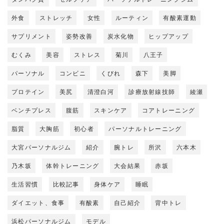
外食
ストレッチ
女性
ルーティン
有酸素運動
サプリメント
姿勢改善
炭水化物
ヒップアップ
むくみ
美容
ストレス
菊川
八王子
パーソナル
コンビニ
くびれ
森下
美脚
プロテイン
美尻
清澄白河
診療放射線技師
綾瀬
ベンチプレス
腹筋
スキンケア
コアトレーニング
脂質
大胸筋
初心者
パーソナルトレーニング
大宮パーソナルジム
紹介
腕トレ
所沢
六本木
乃木坂
体幹トレーニング
大会結果
赤坂
生活習慣
比較記事
身体ケア
睡眠
ダイエット、食事
有酸素
自己紹介
背中トレ
浜松パーソナルジム
モデル