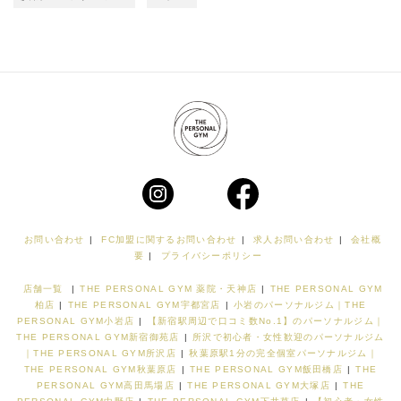
お問い合わせ
|
FC加盟に関するお問い合わせ
|
求人お問い合わせ
|
会社概
要
|
プライバシーポリシー
店舗一覧
|
THE PERSONAL GYM 薬院・天神店
|
THE PERSONAL GYM
柏店
|
THE PERSONAL GYM宇都宮店
|
小岩のパーソナルジム｜THE
PERSONAL GYM小岩店
|
【新宿駅周辺で口コミ数No.1】のパーソナルジム｜
THE PERSONAL GYM新宿御苑店
|
所沢で初心者・女性歓迎のパーソナルジム
｜THE PERSONAL GYM所沢店
|
秋葉原駅1分の完全個室パーソナルジム｜
THE PERSONAL GYM秋葉原店
|
THE PERSONAL GYM飯田橋店
|
THE
PERSONAL GYM高田馬場店
|
THE PERSONAL GYM大塚店
|
THE