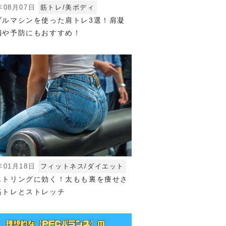
年08月07日
筋トレ/美ボディ
ブルマシンを使った肩トレ3選！肩凝
消や予防にもおすすめ！
年01月18日
フィットネス/ダイエット
ストリングに効く！太もも裏を痩せさ
筋トレとストレッチ