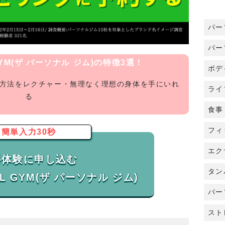
パー
パー
 GYM(ザ パーソナル ジム)の特徴3選！
ボデ
グ方法をレクチャー・無理なく理想の身体を手にいれ
ライ
る
食事
フィ
簡単入力30秒
エク
料体験に申し込む
タン
パー
スト