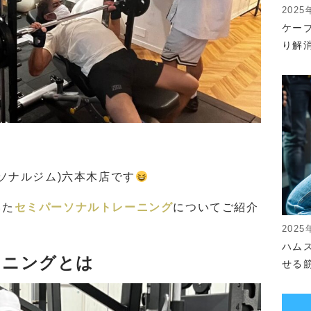
2025
ケー
り解
 パーソナルジム)六本木店です
いた
セミパーソナルトレーニング
についてご紹介
！
2025
ハム
ーニングとは
せる