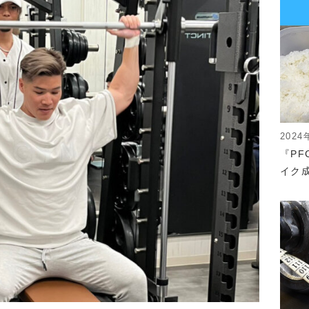
2024
『P
イク成