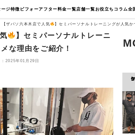
セージ
特徴
ビフォーアフター
料金一覧
店舗一覧
お役立ちコラム
全
【ザパソ六本木店で人気
】セミパーソナルトレーニングが人気か
気
】セミパーソナルトレーニ
M
スメな理由をご紹介！
2025年01月29日