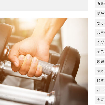
有酸
姿勢
むく
八王
くび
美尻
綾瀬
スキ
脂質
パー
大宮