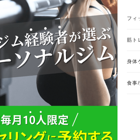
フィ
筋ト
身体
食事