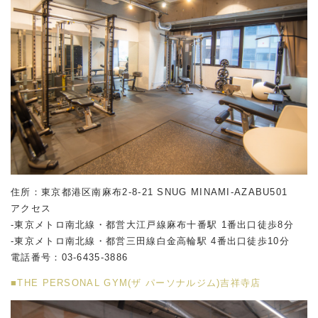
住所：東京都港区南麻布2-8-21 SNUG MINAMI-AZABU501
アクセス
-東京メトロ南北線・都営大江戸線麻布十番駅 1番出口徒歩8分
-東京メトロ南北線・都営三田線白金高輪駅 4番出口徒歩10分
電話番号：
03-6435-3886
■THE PERSONAL GYM(ザ パーソナルジム)吉祥寺店