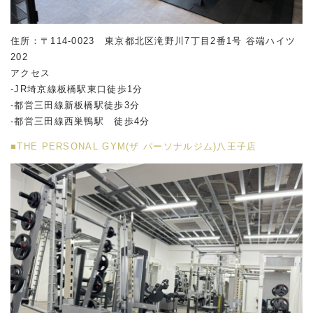
住所：〒114-0023 東京都北区滝野川7丁目2番1号 谷端ハイツ
202
アクセス
-JR埼京線板橋駅東口徒歩1分
-都営三田線新板橋駅徒歩3分
-都営三田線西巣鴨駅 徒歩4分
■THE PERSONAL GYM(ザ パーソナルジム)八王子店