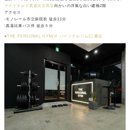
マクドナルド真嘉比古島店
向かいの洋風な白い建物2階
アクセス
-モノレール市立病院前 徒歩11分
-真嘉比東バス停 徒歩５分
■THE PERSONAL GYM(ザ パーソナルジム)三鷹店