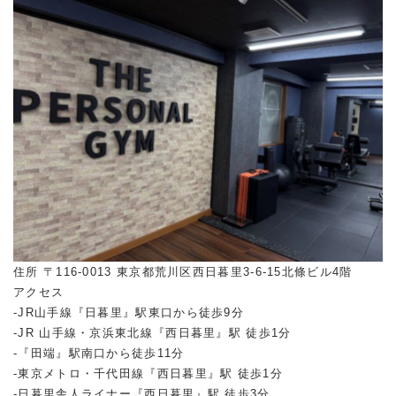
住所 〒116-0013 東京都荒川区西日暮里3-6-15北條ビル4階
アクセス
-JR山手線『日暮里』駅東口から徒歩9分
-JR 山手線・京浜東北線『西日暮里』駅 徒歩1分
-『田端』駅南口から徒歩11分
-東京メトロ・千代田線『西日暮里』駅 徒歩1分
-日暮里舎人ライナー『西日暮里』駅 徒歩3分