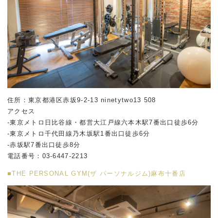
住所：東京都港区赤坂
9-2-13 ninetytwo13 508
アクセス
-東京メトロ日比谷線・都営大江戸線六本木駅
7
番出口徒歩
6
分
-東京メトロ千代田線乃木坂駅
1
番出口徒歩
6
分
-赤坂駅
7
番出口徒歩
8
分
電話番号：
03-6447-2213
■THE PERSONAL GYM(ザ パーソナルジム)麻布十番店