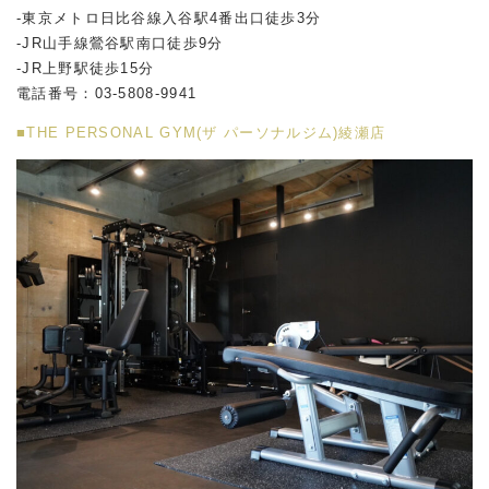
-東京メトロ日比谷線入谷駅4番出口徒歩3分
-JR山手線鶯谷駅南口徒歩9分
-JR上野駅徒歩15分
電話番号：03-5808-9941
■THE PERSONAL GYM(ザ パーソナルジム)綾瀬店