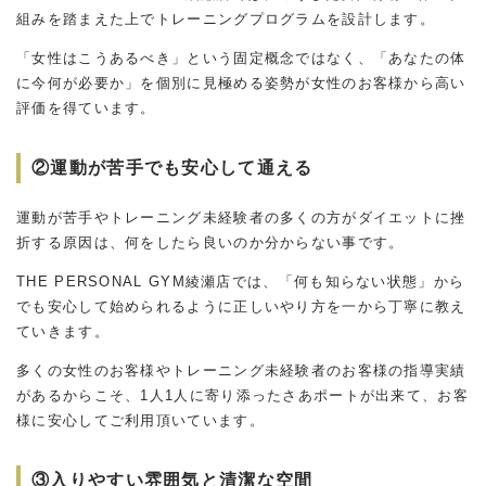
組みを踏まえた上でトレーニングプログラムを設計します。
「女性はこうあるべき」という固定概念ではなく、「あなたの体
に今何が必要か」を個別に見極める姿勢が女性のお客様から高い
評価を得ています。
②運動が苦手でも安心して通える
運動が苦手やトレーニング未経験者の多くの方がダイエットに挫
折する原因は、何をしたら良いのか分からない事です。
THE PERSONAL GYM綾瀬店では、「何も知らない状態」から
でも安心して始められるように正しいやり方を一から丁寧に教え
ていきます。
多くの女性のお客様やトレーニング未経験者のお客様の指導実績
があるからこそ、1人1人に寄り添ったさあポートが出来て、お客
様に安心してご利用頂いています。
③入りやすい雰囲気と清潔な空間