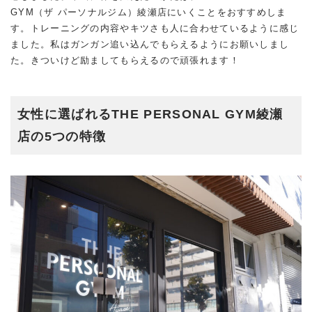
GYM（ザ パーソナルジム）綾瀬店にいくことをおすすめしま
す。トレーニングの内容やキツさも人に合わせているように感じ
ました。私はガンガン追い込んでもらえるようにお願いしまし
た。きついけど励ましてもらえるので頑張れます！
女性に選ばれるTHE PERSONAL GYM綾瀬
店の5つの特徴