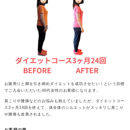
お腹周りと脚を引き締めダイエットを成功させたい！という目標
でご入会いただいた40代女性のお客様になります。
肩こりや腰痛などのお悩みも抱えていましたが、ダイエットコー
ス3ヶ月24回を終えて、体全体のシルエットがスッキリし肩こり
や腰痛も改善されました。
お客様の声