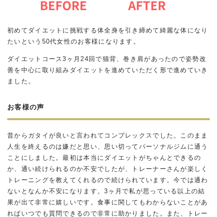
初めてダイエットに挑戦する体全身を引き締めて綺麗な体になり
たいという50代女性のお客様になります。
ダイエットコース3ヶ月24回で猫背、巻き肩があったので姿勢改
善を中心に取り組みダイエットを進めていただく形で進めていき
ました。
お客様の声
昔からガタイが良いと言われてコンプレックスでした。このまま
人生を終えるのは嫌だと思い、思い切ってパーソナルジムに通う
ことにしました。最初は本当にダイエットがちゃんとできるの
か、通い続けられるのか不安でしたが、トレーナーさんが楽しく
トレーニングを教えてくれるので続けられています。今では通わ
ないとなんか不安になります。3ヶ月で私が思っている以上の結
果が出て非常に嬉しいです。食事に関してもわからないことがあ
ればいつでも質問できるので非常に助かりました。また、トレー