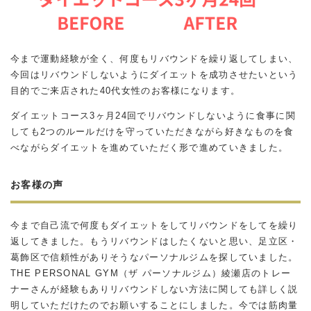
今まで運動経験が全く、何度もリバウンドを繰り返してしまい、
今回はリバウンドしないようにダイエットを成功させたいという
目的でご来店された40代女性のお客様になります。
ダイエットコース3ヶ月24回でリバウンドしないように食事に関
しても2つのルールだけを守っていただきながら好きなものを食
べながらダイエットを進めていただく形で進めていきました。
お客様の声
今まで自己流で何度もダイエットをしてリバウンドをしてを繰り
返してきました。もうリバウンドはしたくないと思い、足立区・
葛飾区で信頼性がありそうなパーソナルジムを探していました。
THE PERSONAL GYM（ザ パーソナルジム）綾瀬店のトレー
ナーさんが経験もありリバウンドしない方法に関しても詳しく説
明していただけたのでお願いすることにしました。今では筋肉量