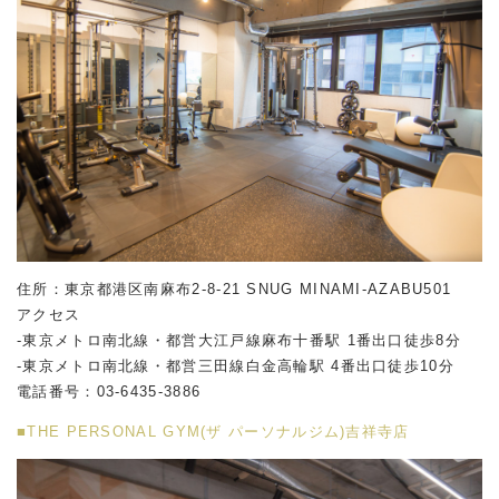
住所：東京都港区南麻布2-8-21 SNUG MINAMI-AZABU501
アクセス
-東京メトロ南北線・都営大江戸線麻布十番駅 1番出口徒歩8分
-東京メトロ南北線・都営三田線白金高輪駅 4番出口徒歩10分
電話番号：
03-6435-3886
■THE PERSONAL GYM(ザ パーソナルジム)吉祥寺店