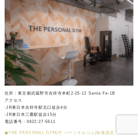
住所：東京都武蔵野市吉祥寺本町2-25-12 Santa Fe-1B
アクセス
-JR東日本吉祥寺駅北口徒歩4分
-JR東日本三鷹駅徒歩15分
電話番号：0422-27-5611
◼︎THE PERSONAL GYM(ザ パーソナルジム)秋葉原店