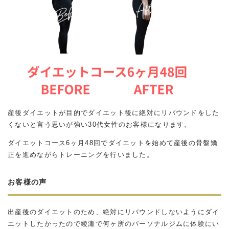
産後ダイエットが目的でダイエット後に絶対にリバウンドをした
くないと言う思いが強い30代女性のお客様になります。
ダイエットコース6ヶ月48回でダイエットを始めて産後の骨盤矯
正を進めながらトレーニングを行いました。
お客様の声
出産後のダイエットのため、絶対にリバウンドしないようにダイ
エットしたかったので綾瀬で何ヶ所のパーソナルジムに体験にい