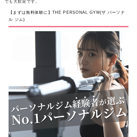
でも大歓迎です。
【まずは無料体験に】THE PERSONAL GYM(ザ パーソナ
ル ジム)