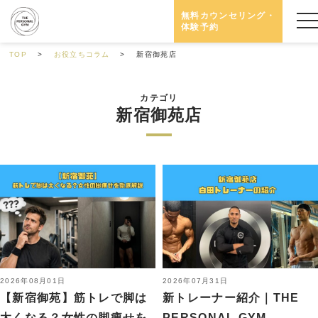
無料カウンセリング・
体験予約
TOP
お役立ちコラム
新宿御苑店
カテゴリ
新宿御苑店
2026年08月01日
2026年07月31日
【新宿御苑】筋トレで脚は
新トレーナー紹介｜THE
太くなる？女性の脚痩せを
PERSONAL GYM...