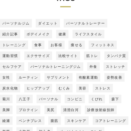
パーソナルジム
ダイエット
パーソナルトレーナー
紹介記事
ボデイメイク
健康
ライフスタイル
トレーニング
食事
お客様
痩せる
フィットネス
運動習慣
エクササイズ
比較サイト
筋トレ
タンパク質
セルフケア
パーソナルトレーニングジム
外食
ストレッチ
女性
ルーティン
サプリメント
有酸素運動
姿勢改善
炭水化物
ヒップアップ
むくみ
美容
ストレス
菊川
八王子
パーソナル
コンビニ
くびれ
森下
美脚
プロテイン
美尻
清澄白河
診療放射線技師
綾瀬
ベンチプレス
腹筋
スキンケア
コアトレーニング