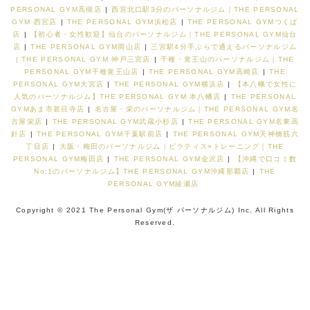
PERSONAL GYM高槻店
|
西宮北口駅3分のパーソナルジム｜THE PERSONAL
GYM 西宮店
|
THE PERSONAL GYM浜松店
|
THE PERSONAL GYMつくば
店
|
【初心者・女性歓迎】仙台のパーソナルジム｜THE PERSONAL GYM仙台
店
|
THE PERSONAL GYM岡山店
|
三宮駅4分手ぶらで通えるパーソナルジム
| THE PERSONAL GYM 神戸三宮店
|
千種・覚王山のパーソナルジム｜THE
PERSONAL GYM千種覚王山店
|
THE PERSONAL GYM高崎店
|
THE
PERSONAL GYM大宮店
|
THE PERSONAL GYM横浜店
|
【本八幡で女性に
人気のパーソナルジム】THE PERSONAL GYM 本八幡店
|
THE PERSONAL
GYMあま市甚目寺店
|
名古屋・栄のパーソナルジム｜THE PERSONAL GYM名
古屋栄店
|
THE PERSONAL GYM武蔵小杉店
|
THE PERSONAL GYM名東高
針店
|
THE PERSONAL GYM千葉駅前店
|
THE PERSONAL GYM天神橋筋六
丁目店
|
大阪・梅田のパーソナルジム｜ピラティス×トレーニング｜THE
PERSONAL GYM梅田店
|
THE PERSONAL GYM金沢店
|
【沖縄で口コミ数
No.1のパーソナルジム】THE PERSONAL GYM沖縄那覇店
|
THE
PERSONAL GYM綾瀬店
Copyright © 2021 The Personal Gym(ザ パーソナルジム) Inc. All Rights
Reserved.