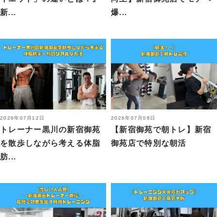
新...
爆...
2026年07月12日
2026年07月08日
トレーナー黒川の新宿御苑
【新宿御苑で朝トレ】新宿
を散歩しながら考える体脂
御苑店で特別な朝活
肪...