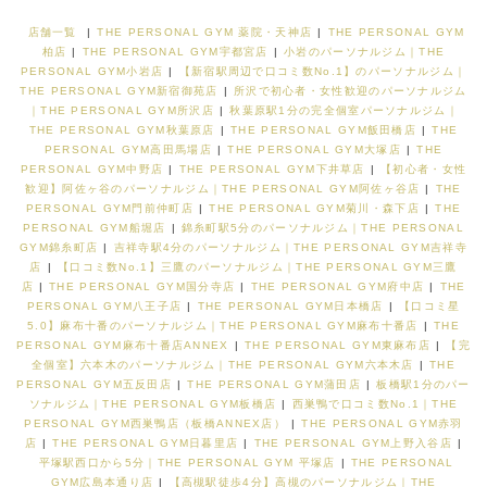
店舗一覧
|
THE PERSONAL GYM 薬院・天神店
|
THE PERSONAL GYM
柏店
|
THE PERSONAL GYM宇都宮店
|
小岩のパーソナルジム｜THE
PERSONAL GYM小岩店
|
【新宿駅周辺で口コミ数No.1】のパーソナルジム｜
THE PERSONAL GYM新宿御苑店
|
所沢で初心者・女性歓迎のパーソナルジム
｜THE PERSONAL GYM所沢店
|
秋葉原駅1分の完全個室パーソナルジム｜
THE PERSONAL GYM秋葉原店
|
THE PERSONAL GYM飯田橋店
|
THE
PERSONAL GYM高田馬場店
|
THE PERSONAL GYM大塚店
|
THE
PERSONAL GYM中野店
|
THE PERSONAL GYM下井草店
|
【初心者・女性
歓迎】阿佐ヶ谷のパーソナルジム｜THE PERSONAL GYM阿佐ヶ谷店
|
THE
PERSONAL GYM門前仲町店
|
THE PERSONAL GYM菊川・森下店
|
THE
PERSONAL GYM船堀店
|
錦糸町駅5分のパーソナルジム｜THE PERSONAL
GYM錦糸町店
|
吉祥寺駅4分のパーソナルジム｜THE PERSONAL GYM吉祥寺
店
|
【口コミ数No.1】三鷹のパーソナルジム｜THE PERSONAL GYM三鷹
店
|
THE PERSONAL GYM国分寺店
|
THE PERSONAL GYM府中店
|
THE
PERSONAL GYM八王子店
|
THE PERSONAL GYM日本橋店
|
【口コミ星
5.0】麻布十番のパーソナルジム｜THE PERSONAL GYM麻布十番店
|
THE
PERSONAL GYM麻布十番店ANNEX
|
THE PERSONAL GYM東麻布店
|
【完
全個室】六本木のパーソナルジム｜THE PERSONAL GYM六本木店
|
THE
PERSONAL GYM五反田店
|
THE PERSONAL GYM蒲田店
|
板橋駅1分のパー
ソナルジム｜THE PERSONAL GYM板橋店
|
西巣鴨で口コミ数No.1｜THE
PERSONAL GYM西巣鴨店（板橋ANNEX店）
|
THE PERSONAL GYM赤羽
店
|
THE PERSONAL GYM日暮里店
|
THE PERSONAL GYM上野入谷店
|
平塚駅西口から5分｜THE PERSONAL GYM 平塚店
|
THE PERSONAL
GYM広島本通り店
|
【高槻駅徒歩4分】高槻のパーソナルジム｜THE