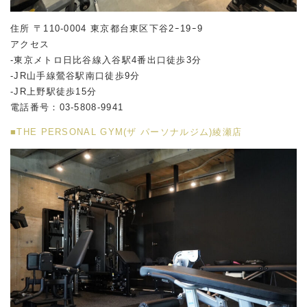
住所 〒110-0004 東京都台東区下谷2ｰ19ｰ9
アクセス
-東京メトロ日比谷線入谷駅4番出口徒歩3分
-JR山手線鶯谷駅南口徒歩9分
-JR上野駅徒歩15分
電話番号：03-5808-9941
■THE PERSONAL GYM(ザ パーソナルジム)綾瀬店