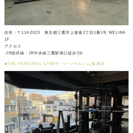
住所：〒114-0023 東京都三鷹市上連雀2丁目1番1号 WELINA
1F
アクセス
-JR総武線・JR中央線三鷹駅南口徒歩3分
■THE PERSONAL GYM(ザ パーソナルジム)板橋店