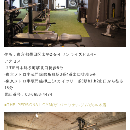
住所：東京都墨田区太平2-5-4 サンライズビル4F
アクセス
-JR東日本錦糸町駅北口徒歩5分
-東京メトロ半蔵門線錦糸町駅3番4番出口徒歩5分
-東京メトロ半蔵門線押上(スカイツリー前)駅b1,b2出口から徒歩
15分
電話番号：03-6658-4474
■THE PERSONAL GYM(ザ パーソナルジム)六本木店