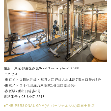
住所：東京都港区赤坂
9-2-13 ninetytwo13 508
アクセス
-東京メトロ日比谷線・都営大江戸線六本木駅
7
番出口徒歩
6
分
-東京メトロ千代田線乃木坂駅
1
番出口徒歩
6
分
-赤坂駅
7
番出口徒歩
8
分
電話番号：
03-6447-2213
■THE PERSONAL GYM(ザ パーソナルジム)麻布十番店