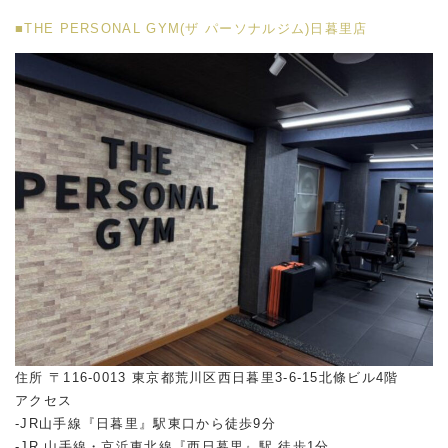
■THE PERSONAL GYM(ザ パーソナルジム)日暮里店
住所 〒116-0013 東京都荒川区西日暮里3-6-15北條ビル4階
アクセス
-JR山手線『日暮里』駅東口から徒歩9分
-JR 山手線・京浜東北線『西日暮里』駅 徒歩1分