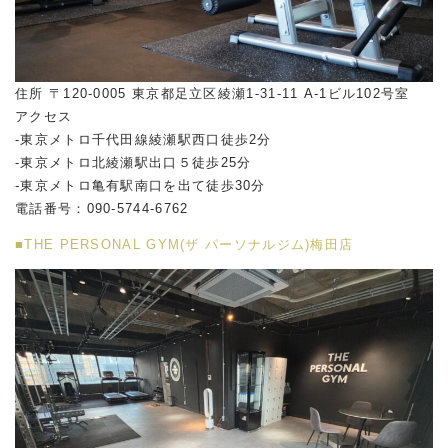
住所 〒120-0005 東京都足立区綾瀬1-31-11 A-1ビル102号室
アクセス
-東京メトロ千代田線綾瀬駅西口徒歩2分
-東京メトロ北綾瀬駅出口５徒歩25分
-東京メトロ亀有駅南口を出て徒歩30分
電話番号：090-5744-6762
■THE PERSONAL GYM(ザ パーソナルジム)梅田店