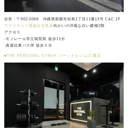
住所：〒902-0069 沖縄県那覇市松島1丁目11番13号 C&C 2F
マクドナルド真嘉比古島店
向かいの洋風な白い建物2階
アクセス
-モノレール市立病院前 徒歩11分
-真嘉比東バス停 徒歩５分
■THE PERSONAL GYM(ザ パーソナルジム)三鷹店