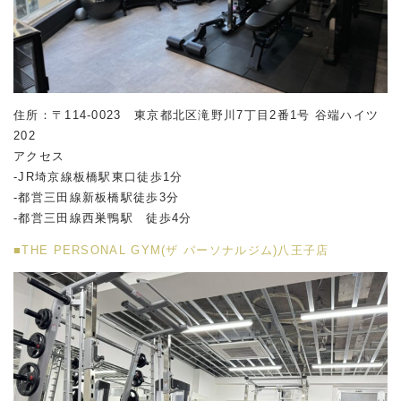
住所：〒114-0023 東京都北区滝野川7丁目2番1号 谷端ハイツ
202
アクセス
-JR埼京線板橋駅東口徒歩1分
-都営三田線新板橋駅徒歩3分
-都営三田線西巣鴨駅 徒歩4分
■THE PERSONAL GYM(ザ パーソナルジム)八王子店