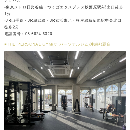
アクセス
-東京メトロ日比谷線・つくばエクスプレス秋葉原駅A3出口徒歩
1分
-JR山手線・JR総武線・JR京浜東北・根岸線秋葉原駅中央北口
徒歩2分
電話番号：03-6824-6320
■THE PERSONAL GYM(ザ パーソナルジム)沖縄那覇店