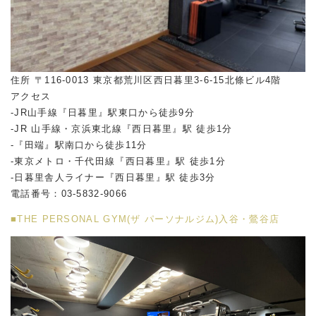
住所 〒116-0013 東京都荒川区西日暮里3-6-15北條ビル4階
アクセス
-JR山手線『日暮里』駅東口から徒歩9分
-JR 山手線・京浜東北線『西日暮里』駅 徒歩1分
-『田端』駅南口から徒歩11分
-東京メトロ・千代田線『西日暮里』駅 徒歩1分
-日暮里舎人ライナー『西日暮里』駅 徒歩3分
電話番号：03-5832-9066
■THE PERSONAL GYM(ザ パーソナルジム)入谷・鶯谷店