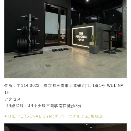
住所：〒114-0023 東京都三鷹市上連雀2丁目1番1号 WELINA
1F
アクセス
-JR総武線・JR中央線三鷹駅南口徒歩3分
■THE PERSONAL GYM(ザ パーソナルジム)板橋店