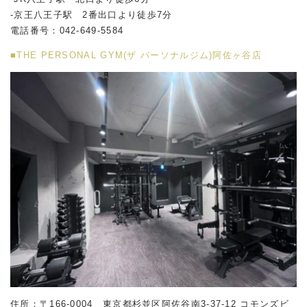
-京王八王子駅 2番出口より徒歩7分
電話番号：042-649-5584
■THE PERSONAL GYM(ザ パーソナルジム)阿佐ヶ谷店
住所：〒166-0004 東京都杉並区阿佐谷南
3-37-12
コモンズビ