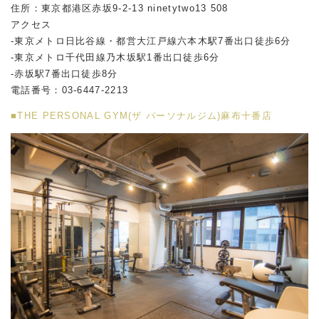
住所：東京都港区赤坂
9-2-13 ninetytwo13 508
アクセス
-東京メトロ日比谷線・都営大江戸線六本木駅
7
番出口徒歩
6
分
-東京メトロ千代田線乃木坂駅
1
番出口徒歩
6
分
-赤坂駅
7
番出口徒歩
8
分
電話番号：
03-6447-2213
■THE PERSONAL GYM(ザ パーソナルジム)麻布十番店