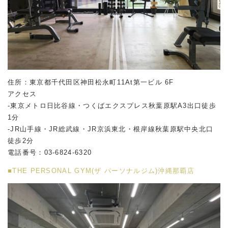
住所：東京都千代田区神田松永町11At第一ビル 6F
アクセス
-東京メトロ日比谷線・つくばエクスプレス秋葉原駅A3出口徒歩
1分
-JR山手線・JR総武線・JR京浜東北・根岸線秋葉原駅中央北口
徒歩2分
電話番号：03-6824-6320
■THE PERSONAL GYM(ザ パーソナルジム)沖縄那覇店