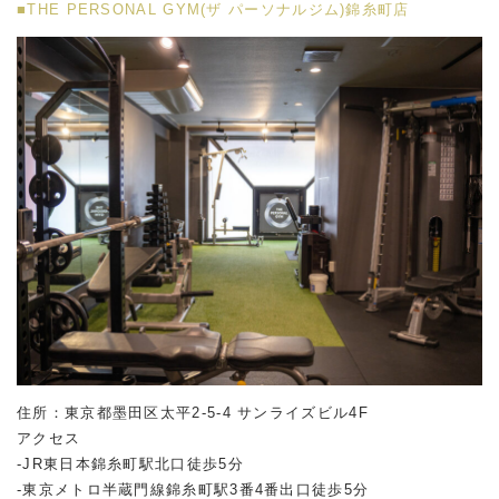
■THE PERSONAL GYM(ザ パーソナルジム)錦糸町店
住所：東京都墨田区太平2-5-4 サンライズビル4F
アクセス
-JR東日本錦糸町駅北口徒歩5分
-東京メトロ半蔵門線錦糸町駅3番4番出口徒歩5分