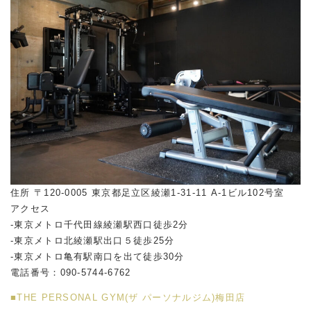
住所 〒120-0005 東京都足立区綾瀬1-31-11 A-1ビル102号室
アクセス
-東京メトロ千代田線綾瀬駅西口徒歩2分
-東京メトロ北綾瀬駅出口５徒歩25分
-東京メトロ亀有駅南口を出て徒歩30分
電話番号：090-5744-6762
■THE PERSONAL GYM(ザ パーソナルジム)梅田店