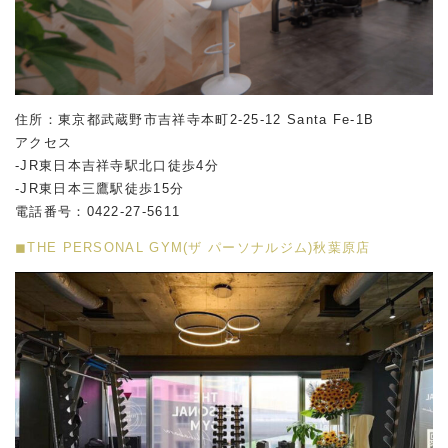
住所：東京都武蔵野市吉祥寺本町2-25-12 Santa Fe-1B
アクセス
-JR東日本吉祥寺駅北口徒歩4分
-JR東日本三鷹駅徒歩15分
電話番号：0422-27-5611
◼︎THE PERSONAL GYM(ザ パーソナルジム)秋葉原店