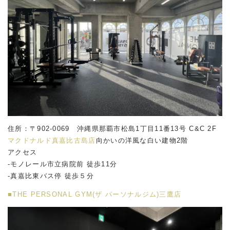
住所：〒902-0069 沖縄県那覇市松島1丁目11番13号 C&C 2F
マクドナルド真嘉比古島店
向かいの洋風な白い建物2階
アクセス
-モノレール市立病院前 徒歩11分
-真嘉比東バス停 徒歩５分
■THE PERSONAL GYM(ザ パーソナルジム)三鷹店