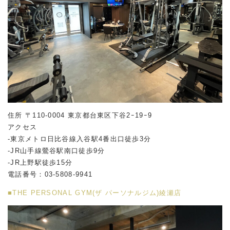
住所 〒110-0004 東京都台東区下谷2ｰ19ｰ9
アクセス
-東京メトロ日比谷線入谷駅4番出口徒歩3分
-JR山手線鶯谷駅南口徒歩9分
-JR上野駅徒歩15分
電話番号：03-5808-9941
■THE PERSONAL GYM(ザ パーソナルジム)綾瀬店