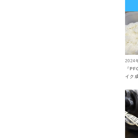
2024
『P
イク成