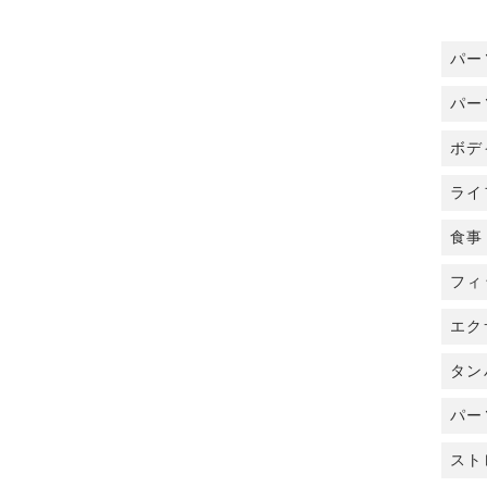
パー
パー
ボデ
ライ
食事
フィ
エク
タン
パー
スト