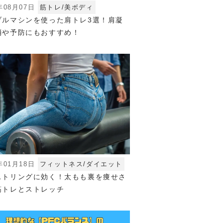
年08月07日
筋トレ/美ボディ
ブルマシンを使った肩トレ3選！肩凝
消や予防にもおすすめ！
年01月18日
フィットネス/ダイエット
ストリングに効く！太もも裏を痩せさ
筋トレとストレッチ