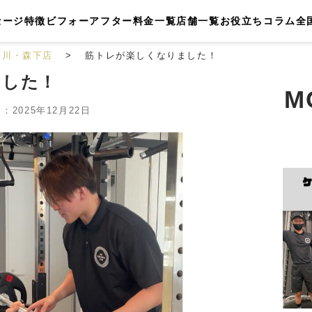
セージ
特徴
ビフォーアフター
料金一覧
店舗一覧
お役立ちコラム
全
菊川・森下店
筋トレが楽しくなりました！
ました！
M
2025年12月22日