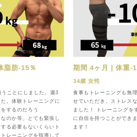
 体脂肪-15％
期間 4ヶ月 | 体重-
34歳 女性
通うことにしました。週3
食事もトレーニングも無
した。体験トレーニングに
せていただき、ストレス
グをするのだろう
ました！ トレーニングを
夫なのか等、とても緊張し
に自信を持つことができ
をする必要もないくらいト
ます！
くトレーニングを指導して