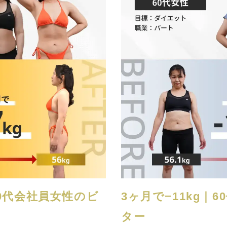
20代会社員女性のビ
3ヶ月で−11kg｜
ター