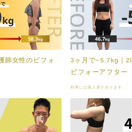
代看護師女性のビフォ
3ヶ月で−5.7kg
ビフォーアフター
効果には個人差があります。