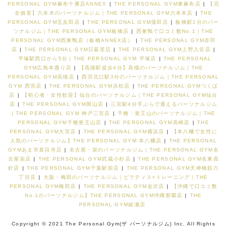
PERSONAL GYM麻布十番店ANNEX
|
THE PERSONAL GYM東麻布店
|
【完
全個室】六本木のパーソナルジム｜THE PERSONAL GYM六本木店
|
THE
PERSONAL GYM五反田店
|
THE PERSONAL GYM蒲田店
|
板橋駅1分のパー
ソナルジム｜THE PERSONAL GYM板橋店
|
西巣鴨で口コミ数No.1｜THE
PERSONAL GYM西巣鴨店（板橋ANNEX店）
|
THE PERSONAL GYM赤羽
店
|
THE PERSONAL GYM日暮里店
|
THE PERSONAL GYM上野入谷店
|
平塚駅西口から5分｜THE PERSONAL GYM 平塚店
|
THE PERSONAL
GYM広島本通り店
|
【高槻駅徒歩4分】高槻のパーソナルジム｜THE
PERSONAL GYM高槻店
|
西宮北口駅3分のパーソナルジム｜THE PERSONAL
GYM 西宮店
|
THE PERSONAL GYM浜松店
|
THE PERSONAL GYMつくば
店
|
【初心者・女性歓迎】仙台のパーソナルジム｜THE PERSONAL GYM仙台
店
|
THE PERSONAL GYM岡山店
|
三宮駅4分手ぶらで通えるパーソナルジム
| THE PERSONAL GYM 神戸三宮店
|
千種・覚王山のパーソナルジム｜THE
PERSONAL GYM千種覚王山店
|
THE PERSONAL GYM高崎店
|
THE
PERSONAL GYM大宮店
|
THE PERSONAL GYM横浜店
|
【本八幡で女性に
人気のパーソナルジム】THE PERSONAL GYM 本八幡店
|
THE PERSONAL
GYMあま市甚目寺店
|
名古屋・栄のパーソナルジム｜THE PERSONAL GYM名
古屋栄店
|
THE PERSONAL GYM武蔵小杉店
|
THE PERSONAL GYM名東高
針店
|
THE PERSONAL GYM千葉駅前店
|
THE PERSONAL GYM天神橋筋六
丁目店
|
大阪・梅田のパーソナルジム｜ピラティス×トレーニング｜THE
PERSONAL GYM梅田店
|
THE PERSONAL GYM金沢店
|
【沖縄で口コミ数
No.1のパーソナルジム】THE PERSONAL GYM沖縄那覇店
|
THE
PERSONAL GYM綾瀬店
Copyright © 2021 The Personal Gym(ザ パーソナルジム) Inc. All Rights