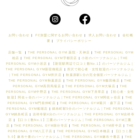
お問い合わせ
|
FC加盟に関するお問い合わせ
|
求人お問い合わせ
|
会社概
要
|
プライバシーポリシー
店舗一覧
|
THE PERSONAL GYM 薬院・天神店
|
THE PERSONAL GYM
柏店
|
THE PERSONAL GYM宇都宮店
|
小岩のパーソナルジム｜THE
PERSONAL GYM小岩店
|
【新宿駅周辺で口コミ数No.1】のパーソナルジム｜
THE PERSONAL GYM新宿御苑店
|
所沢で初心者・女性歓迎のパーソナルジム
｜THE PERSONAL GYM所沢店
|
秋葉原駅1分の完全個室パーソナルジム｜
THE PERSONAL GYM秋葉原店
|
THE PERSONAL GYM飯田橋店
|
THE
PERSONAL GYM高田馬場店
|
THE PERSONAL GYM大塚店
|
THE
PERSONAL GYM中野店
|
THE PERSONAL GYM下井草店
|
【初心者・女性
歓迎】阿佐ヶ谷のパーソナルジム｜THE PERSONAL GYM阿佐ヶ谷店
|
THE
PERSONAL GYM門前仲町店
|
THE PERSONAL GYM菊川・森下店
|
THE
PERSONAL GYM船堀店
|
錦糸町駅5分のパーソナルジム｜THE PERSONAL
GYM錦糸町店
|
吉祥寺駅4分のパーソナルジム｜THE PERSONAL GYM吉祥寺
店
|
【口コミ数No.1】三鷹のパーソナルジム｜THE PERSONAL GYM三鷹
店
|
THE PERSONAL GYM国分寺店
|
THE PERSONAL GYM府中店
|
THE
PERSONAL GYM八王子店
|
THE PERSONAL GYM日本橋店
|
【口コミ星
5.0】麻布十番のパーソナルジム｜THE PERSONAL GYM麻布十番店
|
THE