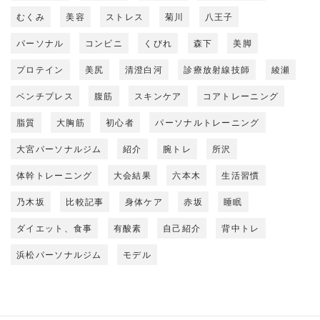
むくみ
美容
ストレス
菊川
八王子
パーソナル
コンビニ
くびれ
森下
美脚
プロテイン
美尻
清澄白河
診療放射線技師
綾瀬
ベンチプレス
腹筋
スキンケア
コアトレーニング
脂質
大胸筋
初心者
パーソナルトレーニング
大宮パーソナルジム
紹介
腕トレ
所沢
体幹トレーニング
大会結果
六本木
生活習慣
乃木坂
比較記事
身体ケア
赤坂
睡眠
ダイエット、食事
有酸素
自己紹介
背中トレ
浜松パーソナルジム
モデル