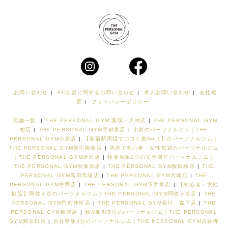
お問い合わせ
|
FC加盟に関するお問い合わせ
|
求人お問い合わせ
|
会社概
要
|
プライバシーポリシー
店舗一覧
|
THE PERSONAL GYM 薬院・天神店
|
THE PERSONAL GYM
柏店
|
THE PERSONAL GYM宇都宮店
|
小岩のパーソナルジム｜THE
PERSONAL GYM小岩店
|
【新宿駅周辺で口コミ数No.1】のパーソナルジム｜
THE PERSONAL GYM新宿御苑店
|
所沢で初心者・女性歓迎のパーソナルジム
｜THE PERSONAL GYM所沢店
|
秋葉原駅1分の完全個室パーソナルジム｜
THE PERSONAL GYM秋葉原店
|
THE PERSONAL GYM飯田橋店
|
THE
PERSONAL GYM高田馬場店
|
THE PERSONAL GYM大塚店
|
THE
PERSONAL GYM中野店
|
THE PERSONAL GYM下井草店
|
【初心者・女性
歓迎】阿佐ヶ谷のパーソナルジム｜THE PERSONAL GYM阿佐ヶ谷店
|
THE
PERSONAL GYM門前仲町店
|
THE PERSONAL GYM菊川・森下店
|
THE
PERSONAL GYM船堀店
|
錦糸町駅5分のパーソナルジム｜THE PERSONAL
GYM錦糸町店
|
吉祥寺駅4分のパーソナルジム｜THE PERSONAL GYM吉祥寺