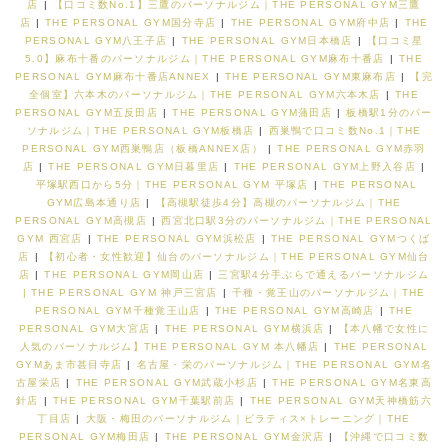
店
|
【口コミ数No.1】三鷹のパーソナルジム｜THE PERSONAL GYM三鷹
店
|
THE PERSONAL GYM国分寺店
|
THE PERSONAL GYM府中店
|
THE
PERSONAL GYM八王子店
|
THE PERSONAL GYM日本橋店
|
【口コミ星
5.0】麻布十番のパーソナルジム｜THE PERSONAL GYM麻布十番店
|
THE
PERSONAL GYM麻布十番店ANNEX
|
THE PERSONAL GYM東麻布店
|
【完
全個室】六本木のパーソナルジム｜THE PERSONAL GYM六本木店
|
THE
PERSONAL GYM五反田店
|
THE PERSONAL GYM蒲田店
|
板橋駅1分のパー
ソナルジム｜THE PERSONAL GYM板橋店
|
西巣鴨で口コミ数No.1｜THE
PERSONAL GYM西巣鴨店（板橋ANNEX店）
|
THE PERSONAL GYM赤羽
店
|
THE PERSONAL GYM日暮里店
|
THE PERSONAL GYM上野入谷店
|
平塚駅西口から5分｜THE PERSONAL GYM 平塚店
|
THE PERSONAL
GYM広島本通り店
|
【高槻駅徒歩4分】高槻のパーソナルジム｜THE
PERSONAL GYM高槻店
|
西宮北口駅3分のパーソナルジム｜THE PERSONAL
GYM 西宮店
|
THE PERSONAL GYM浜松店
|
THE PERSONAL GYMつくば
店
|
【初心者・女性歓迎】仙台のパーソナルジム｜THE PERSONAL GYM仙台
店
|
THE PERSONAL GYM岡山店
|
三宮駅4分手ぶらで通えるパーソナルジム
| THE PERSONAL GYM 神戸三宮店
|
千種・覚王山のパーソナルジム｜THE
PERSONAL GYM千種覚王山店
|
THE PERSONAL GYM高崎店
|
THE
PERSONAL GYM大宮店
|
THE PERSONAL GYM横浜店
|
【本八幡で女性に
人気のパーソナルジム】THE PERSONAL GYM 本八幡店
|
THE PERSONAL
GYMあま市甚目寺店
|
名古屋・栄のパーソナルジム｜THE PERSONAL GYM名
古屋栄店
|
THE PERSONAL GYM武蔵小杉店
|
THE PERSONAL GYM名東高
針店
|
THE PERSONAL GYM千葉駅前店
|
THE PERSONAL GYM天神橋筋六
丁目店
|
大阪・梅田のパーソナルジム｜ピラティス×トレーニング｜THE
PERSONAL GYM梅田店
|
THE PERSONAL GYM金沢店
|
【沖縄で口コミ数