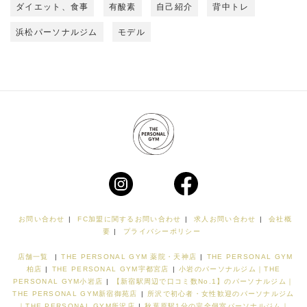
ダイエット、食事
有酸素
自己紹介
背中トレ
浜松パーソナルジム
モデル
お問い合わせ
|
FC加盟に関するお問い合わせ
|
求人お問い合わせ
|
会社概
要
|
プライバシーポリシー
店舗一覧
|
THE PERSONAL GYM 薬院・天神店
|
THE PERSONAL GYM
柏店
|
THE PERSONAL GYM宇都宮店
|
小岩のパーソナルジム｜THE
PERSONAL GYM小岩店
|
【新宿駅周辺で口コミ数No.1】のパーソナルジム｜
THE PERSONAL GYM新宿御苑店
|
所沢で初心者・女性歓迎のパーソナルジム
｜THE PERSONAL GYM所沢店
|
秋葉原駅1分の完全個室パーソナルジム｜