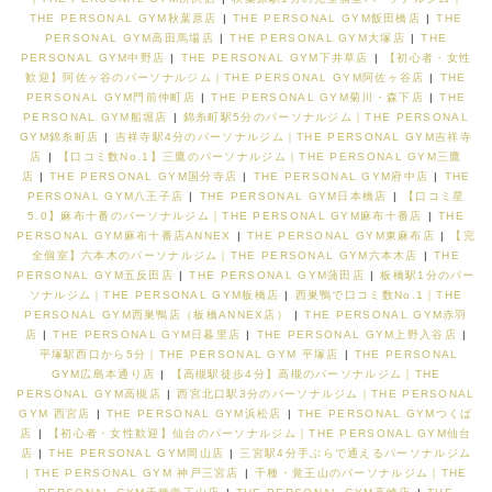
THE PERSONAL GYM秋葉原店
|
THE PERSONAL GYM飯田橋店
|
THE
PERSONAL GYM高田馬場店
|
THE PERSONAL GYM大塚店
|
THE
PERSONAL GYM中野店
|
THE PERSONAL GYM下井草店
|
【初心者・女性
歓迎】阿佐ヶ谷のパーソナルジム｜THE PERSONAL GYM阿佐ヶ谷店
|
THE
PERSONAL GYM門前仲町店
|
THE PERSONAL GYM菊川・森下店
|
THE
PERSONAL GYM船堀店
|
錦糸町駅5分のパーソナルジム｜THE PERSONAL
GYM錦糸町店
|
吉祥寺駅4分のパーソナルジム｜THE PERSONAL GYM吉祥寺
店
|
【口コミ数No.1】三鷹のパーソナルジム｜THE PERSONAL GYM三鷹
店
|
THE PERSONAL GYM国分寺店
|
THE PERSONAL GYM府中店
|
THE
PERSONAL GYM八王子店
|
THE PERSONAL GYM日本橋店
|
【口コミ星
5.0】麻布十番のパーソナルジム｜THE PERSONAL GYM麻布十番店
|
THE
PERSONAL GYM麻布十番店ANNEX
|
THE PERSONAL GYM東麻布店
|
【完
全個室】六本木のパーソナルジム｜THE PERSONAL GYM六本木店
|
THE
PERSONAL GYM五反田店
|
THE PERSONAL GYM蒲田店
|
板橋駅1分のパー
ソナルジム｜THE PERSONAL GYM板橋店
|
西巣鴨で口コミ数No.1｜THE
PERSONAL GYM西巣鴨店（板橋ANNEX店）
|
THE PERSONAL GYM赤羽
店
|
THE PERSONAL GYM日暮里店
|
THE PERSONAL GYM上野入谷店
|
平塚駅西口から5分｜THE PERSONAL GYM 平塚店
|
THE PERSONAL
GYM広島本通り店
|
【高槻駅徒歩4分】高槻のパーソナルジム｜THE
PERSONAL GYM高槻店
|
西宮北口駅3分のパーソナルジム｜THE PERSONAL
GYM 西宮店
|
THE PERSONAL GYM浜松店
|
THE PERSONAL GYMつくば
店
|
【初心者・女性歓迎】仙台のパーソナルジム｜THE PERSONAL GYM仙台
店
|
THE PERSONAL GYM岡山店
|
三宮駅4分手ぶらで通えるパーソナルジム
| THE PERSONAL GYM 神戸三宮店
|
千種・覚王山のパーソナルジム｜THE