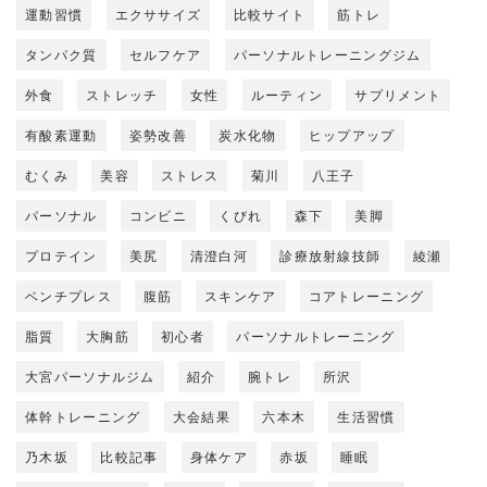
運動習慣
エクササイズ
比較サイト
筋トレ
タンパク質
セルフケア
パーソナルトレーニングジム
外食
ストレッチ
女性
ルーティン
サプリメント
有酸素運動
姿勢改善
炭水化物
ヒップアップ
むくみ
美容
ストレス
菊川
八王子
パーソナル
コンビニ
くびれ
森下
美脚
プロテイン
美尻
清澄白河
診療放射線技師
綾瀬
ベンチプレス
腹筋
スキンケア
コアトレーニング
脂質
大胸筋
初心者
パーソナルトレーニング
大宮パーソナルジム
紹介
腕トレ
所沢
体幹トレーニング
大会結果
六本木
生活習慣
乃木坂
比較記事
身体ケア
赤坂
睡眠