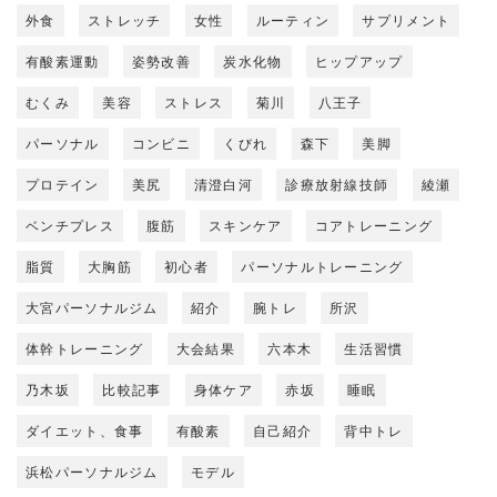
外食
ストレッチ
女性
ルーティン
サプリメント
有酸素運動
姿勢改善
炭水化物
ヒップアップ
むくみ
美容
ストレス
菊川
八王子
パーソナル
コンビニ
くびれ
森下
美脚
プロテイン
美尻
清澄白河
診療放射線技師
綾瀬
ベンチプレス
腹筋
スキンケア
コアトレーニング
脂質
大胸筋
初心者
パーソナルトレーニング
大宮パーソナルジム
紹介
腕トレ
所沢
体幹トレーニング
大会結果
六本木
生活習慣
乃木坂
比較記事
身体ケア
赤坂
睡眠
ダイエット、食事
有酸素
自己紹介
背中トレ
浜松パーソナルジム
モデル