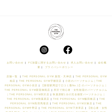
お問い合わせ
|
FC加盟に関するお問い合わせ
|
求人お問い合わせ
|
会社概
要
|
プライバシーポリシー
店舗一覧
|
THE PERSONAL GYM 薬院・天神店
|
THE PERSONAL GYM
柏店
|
THE PERSONAL GYM宇都宮店
|
小岩のパーソナルジム｜THE
PERSONAL GYM小岩店
|
【新宿駅周辺で口コミ数No.1】のパーソナルジム｜
THE PERSONAL GYM新宿御苑店
|
所沢で初心者・女性歓迎のパーソナルジム
｜THE PERSONAL GYM所沢店
|
秋葉原駅1分の完全個室パーソナルジム｜
THE PERSONAL GYM秋葉原店
|
THE PERSONAL GYM飯田橋店
|
THE
PERSONAL GYM高田馬場店
|
THE PERSONAL GYM大塚店
|
THE
PERSONAL GYM中野店
|
THE PERSONAL GYM下井草店
|
【初心者・女性