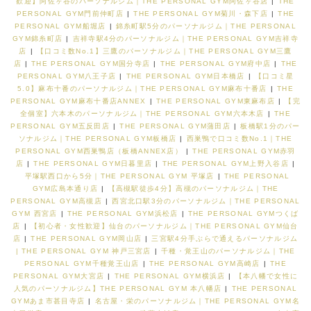
歓迎】阿佐ヶ谷のパーソナルジム｜THE PERSONAL GYM阿佐ヶ谷店
|
THE
PERSONAL GYM門前仲町店
|
THE PERSONAL GYM菊川・森下店
|
THE
PERSONAL GYM船堀店
|
錦糸町駅5分のパーソナルジム｜THE PERSONAL
GYM錦糸町店
|
吉祥寺駅4分のパーソナルジム｜THE PERSONAL GYM吉祥寺
店
|
【口コミ数No.1】三鷹のパーソナルジム｜THE PERSONAL GYM三鷹
店
|
THE PERSONAL GYM国分寺店
|
THE PERSONAL GYM府中店
|
THE
PERSONAL GYM八王子店
|
THE PERSONAL GYM日本橋店
|
【口コミ星
5.0】麻布十番のパーソナルジム｜THE PERSONAL GYM麻布十番店
|
THE
PERSONAL GYM麻布十番店ANNEX
|
THE PERSONAL GYM東麻布店
|
【完
全個室】六本木のパーソナルジム｜THE PERSONAL GYM六本木店
|
THE
PERSONAL GYM五反田店
|
THE PERSONAL GYM蒲田店
|
板橋駅1分のパー
ソナルジム｜THE PERSONAL GYM板橋店
|
西巣鴨で口コミ数No.1｜THE
PERSONAL GYM西巣鴨店（板橋ANNEX店）
|
THE PERSONAL GYM赤羽
店
|
THE PERSONAL GYM日暮里店
|
THE PERSONAL GYM上野入谷店
|
平塚駅西口から5分｜THE PERSONAL GYM 平塚店
|
THE PERSONAL
GYM広島本通り店
|
【高槻駅徒歩4分】高槻のパーソナルジム｜THE
PERSONAL GYM高槻店
|
西宮北口駅3分のパーソナルジム｜THE PERSONAL
GYM 西宮店
|
THE PERSONAL GYM浜松店
|
THE PERSONAL GYMつくば
店
|
【初心者・女性歓迎】仙台のパーソナルジム｜THE PERSONAL GYM仙台
店
|
THE PERSONAL GYM岡山店
|
三宮駅4分手ぶらで通えるパーソナルジム
| THE PERSONAL GYM 神戸三宮店
|
千種・覚王山のパーソナルジム｜THE
PERSONAL GYM千種覚王山店
|
THE PERSONAL GYM高崎店
|
THE
PERSONAL GYM大宮店
|
THE PERSONAL GYM横浜店
|
【本八幡で女性に
人気のパーソナルジム】THE PERSONAL GYM 本八幡店
|
THE PERSONAL
GYMあま市甚目寺店
|
名古屋・栄のパーソナルジム｜THE PERSONAL GYM名