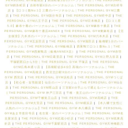
PERSONAL GYM船堀店
|
錦糸町駅5分のパーソナルジム｜THE PERSONAL
GYM錦糸町店
|
吉祥寺駅4分のパーソナルジム｜THE PERSONAL GYM吉祥寺
店
|
【口コミ数No.1】三鷹のパーソナルジム｜THE PERSONAL GYM三鷹
店
|
THE PERSONAL GYM国分寺店
|
THE PERSONAL GYM府中店
|
THE
PERSONAL GYM八王子店
|
THE PERSONAL GYM日本橋店
|
【口コミ星
5.0】麻布十番のパーソナルジム｜THE PERSONAL GYM麻布十番店
|
THE
PERSONAL GYM麻布十番店ANNEX
|
THE PERSONAL GYM東麻布店
|
【完
全個室】六本木のパーソナルジム｜THE PERSONAL GYM六本木店
|
THE
PERSONAL GYM五反田店
|
THE PERSONAL GYM蒲田店
|
板橋駅1分のパー
ソナルジム｜THE PERSONAL GYM板橋店
|
西巣鴨で口コミ数No.1｜THE
PERSONAL GYM西巣鴨店（板橋ANNEX店）
|
THE PERSONAL GYM赤羽
店
|
THE PERSONAL GYM日暮里店
|
THE PERSONAL GYM上野入谷店
|
平塚駅西口から5分｜THE PERSONAL GYM 平塚店
|
THE PERSONAL
GYM広島本通り店
|
【高槻駅徒歩4分】高槻のパーソナルジム｜THE
PERSONAL GYM高槻店
|
西宮北口駅3分のパーソナルジム｜THE PERSONAL
GYM 西宮店
|
THE PERSONAL GYM浜松店
|
THE PERSONAL GYMつくば
店
|
【初心者・女性歓迎】仙台のパーソナルジム｜THE PERSONAL GYM仙台
店
|
THE PERSONAL GYM岡山店
|
三宮駅4分手ぶらで通えるパーソナルジム
| THE PERSONAL GYM 神戸三宮店
|
千種・覚王山のパーソナルジム｜THE
PERSONAL GYM千種覚王山店
|
THE PERSONAL GYM高崎店
|
THE
PERSONAL GYM大宮店
|
THE PERSONAL GYM横浜店
|
【本八幡で女性に
人気のパーソナルジム】THE PERSONAL GYM 本八幡店
|
THE PERSONAL
GYMあま市甚目寺店
|
名古屋・栄のパーソナルジム｜THE PERSONAL GYM名
古屋栄店
|
THE PERSONAL GYM武蔵小杉店
|
THE PERSONAL GYM名東高
針店
|
THE PERSONAL GYM千葉駅前店
|
THE PERSONAL GYM天神橋筋六