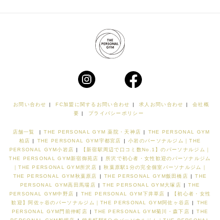
お問い合わせ
|
FC加盟に関するお問い合わせ
|
求人お問い合わせ
|
会社概
要
|
プライバシーポリシー
店舗一覧
|
THE PERSONAL GYM 薬院・天神店
|
THE PERSONAL GYM
柏店
|
THE PERSONAL GYM宇都宮店
|
小岩のパーソナルジム｜THE
PERSONAL GYM小岩店
|
【新宿駅周辺で口コミ数No.1】のパーソナルジム｜
THE PERSONAL GYM新宿御苑店
|
所沢で初心者・女性歓迎のパーソナルジム
｜THE PERSONAL GYM所沢店
|
秋葉原駅1分の完全個室パーソナルジム｜
THE PERSONAL GYM秋葉原店
|
THE PERSONAL GYM飯田橋店
|
THE
PERSONAL GYM高田馬場店
|
THE PERSONAL GYM大塚店
|
THE
PERSONAL GYM中野店
|
THE PERSONAL GYM下井草店
|
【初心者・女性
歓迎】阿佐ヶ谷のパーソナルジム｜THE PERSONAL GYM阿佐ヶ谷店
|
THE
PERSONAL GYM門前仲町店
|
THE PERSONAL GYM菊川・森下店
|
THE