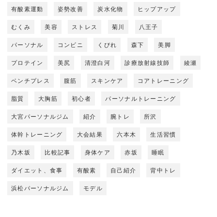
有酸素運動
姿勢改善
炭水化物
ヒップアップ
むくみ
美容
ストレス
菊川
八王子
パーソナル
コンビニ
くびれ
森下
美脚
プロテイン
美尻
清澄白河
診療放射線技師
綾瀬
ベンチプレス
腹筋
スキンケア
コアトレーニング
脂質
大胸筋
初心者
パーソナルトレーニング
大宮パーソナルジム
紹介
腕トレ
所沢
体幹トレーニング
大会結果
六本木
生活習慣
乃木坂
比較記事
身体ケア
赤坂
睡眠
ダイエット、食事
有酸素
自己紹介
背中トレ
浜松パーソナルジム
モデル