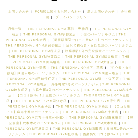
お問い合わせ
|
FC加盟に関するお問い合わせ
|
求人お問い合わせ
|
会社概
要
|
プライバシーポリシー
店舗一覧
|
THE PERSONAL GYM 薬院・天神店
|
THE PERSONAL GYM
柏店
|
THE PERSONAL GYM宇都宮店
|
小岩のパーソナルジム｜THE
PERSONAL GYM小岩店
|
【新宿駅周辺で口コミ数No.1】のパーソナルジム｜
THE PERSONAL GYM新宿御苑店
|
所沢で初心者・女性歓迎のパーソナルジム
｜THE PERSONAL GYM所沢店
|
秋葉原駅1分の完全個室パーソナルジム｜
THE PERSONAL GYM秋葉原店
|
THE PERSONAL GYM飯田橋店
|
THE
PERSONAL GYM高田馬場店
|
THE PERSONAL GYM大塚店
|
THE
PERSONAL GYM中野店
|
THE PERSONAL GYM下井草店
|
【初心者・女性
歓迎】阿佐ヶ谷のパーソナルジム｜THE PERSONAL GYM阿佐ヶ谷店
|
THE
PERSONAL GYM門前仲町店
|
THE PERSONAL GYM菊川・森下店
|
THE
PERSONAL GYM船堀店
|
錦糸町駅5分のパーソナルジム｜THE PERSONAL
GYM錦糸町店
|
吉祥寺駅4分のパーソナルジム｜THE PERSONAL GYM吉祥寺
店
|
【口コミ数No.1】三鷹のパーソナルジム｜THE PERSONAL GYM三鷹
店
|
THE PERSONAL GYM国分寺店
|
THE PERSONAL GYM府中店
|
THE
PERSONAL GYM八王子店
|
THE PERSONAL GYM日本橋店
|
【口コミ星
5.0】麻布十番のパーソナルジム｜THE PERSONAL GYM麻布十番店
|
THE
PERSONAL GYM麻布十番店ANNEX
|
THE PERSONAL GYM東麻布店
|
【完
全個室】六本木のパーソナルジム｜THE PERSONAL GYM六本木店
|
THE
PERSONAL GYM五反田店
|
THE PERSONAL GYM蒲田店
|
板橋駅1分のパー
ソナルジム｜THE PERSONAL GYM板橋店
|
西巣鴨で口コミ数No.1｜THE