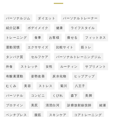
パーソナルジム
ダイエット
パーソナルトレーナー
紹介記事
ボデイメイク
健康
ライフスタイル
トレーニング
食事
お客様
痩せる
フィットネス
運動習慣
エクササイズ
比較サイト
筋トレ
タンパク質
セルフケア
パーソナルトレーニングジム
外食
ストレッチ
女性
ルーティン
サプリメント
有酸素運動
姿勢改善
炭水化物
ヒップアップ
むくみ
美容
ストレス
菊川
八王子
パーソナル
コンビニ
くびれ
森下
美脚
プロテイン
美尻
清澄白河
診療放射線技師
綾瀬
ベンチプレス
腹筋
スキンケア
コアトレーニング