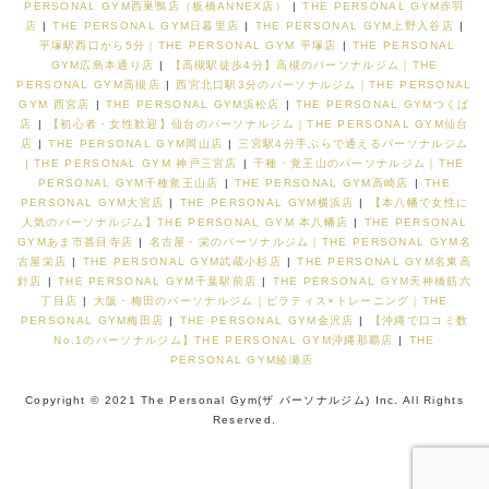
PERSONAL GYM西巣鴨店（板橋ANNEX店）
|
THE PERSONAL GYM赤羽
店
|
THE PERSONAL GYM日暮里店
|
THE PERSONAL GYM上野入谷店
|
平塚駅西口から5分｜THE PERSONAL GYM 平塚店
|
THE PERSONAL
GYM広島本通り店
|
【高槻駅徒歩4分】高槻のパーソナルジム｜THE
PERSONAL GYM高槻店
|
西宮北口駅3分のパーソナルジム｜THE PERSONAL
GYM 西宮店
|
THE PERSONAL GYM浜松店
|
THE PERSONAL GYMつくば
店
|
【初心者・女性歓迎】仙台のパーソナルジム｜THE PERSONAL GYM仙台
店
|
THE PERSONAL GYM岡山店
|
三宮駅4分手ぶらで通えるパーソナルジム
| THE PERSONAL GYM 神戸三宮店
|
千種・覚王山のパーソナルジム｜THE
PERSONAL GYM千種覚王山店
|
THE PERSONAL GYM高崎店
|
THE
PERSONAL GYM大宮店
|
THE PERSONAL GYM横浜店
|
【本八幡で女性に
人気のパーソナルジム】THE PERSONAL GYM 本八幡店
|
THE PERSONAL
GYMあま市甚目寺店
|
名古屋・栄のパーソナルジム｜THE PERSONAL GYM名
古屋栄店
|
THE PERSONAL GYM武蔵小杉店
|
THE PERSONAL GYM名東高
針店
|
THE PERSONAL GYM千葉駅前店
|
THE PERSONAL GYM天神橋筋六
丁目店
|
大阪・梅田のパーソナルジム｜ピラティス×トレーニング｜THE
PERSONAL GYM梅田店
|
THE PERSONAL GYM金沢店
|
【沖縄で口コミ数
No.1のパーソナルジム】THE PERSONAL GYM沖縄那覇店
|
THE
PERSONAL GYM綾瀬店
Copyright © 2021 The Personal Gym(ザ パーソナルジム) Inc. All Rights
Reserved.