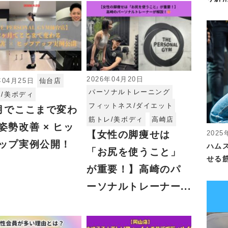
2026年04月20日
年04月25日
仙台店
パーソナルトレーニング
/美ボディ
フィットネス/ダイエット
月でここまで変わ
筋トレ/美ボディ
高崎店
姿勢改善 × ヒッ
【女性の脚痩せは
2025
ップ実例公開！
ハム
「お尻を使うこと」
せる
が重要！】高崎のパ
ーソナルトレーナー...