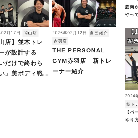
筋肉
やっ
年02月17日
岡山店
2026年02月12日
自己紹介
山店】並木トレ
赤羽店
THE PERSONAL
ーが設計する
GYM赤羽店 新トレ
いだけで終わら
ーナー紹介
い」美ボディ戦...
2024
筋ト
【バ
やり