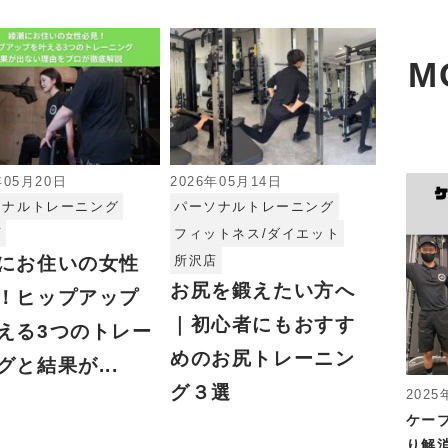
M
年05月20日
2026年05月14日
ソナルトレーニング
パーソナルトレーニング
店
フィットネス/ダイエット
にお住いの女性
所沢店
お尻を鍛えたい方へ
！ヒップアップ
｜初心者にもおすす
える3つのトレー
めのお尻トレーニン
グと結果が...
グ３選
2025
ケー
り解