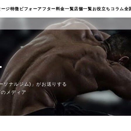
セージ
特徴
ビフォーアフター
料金一覧
店舗一覧
お役立ちコラム
全
.
ザ パーソナルジム)」がお送りする
グのメディア