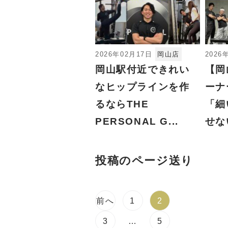
2026年02月17日
岡山店
2026
岡山駅付近できれい
【岡
なヒップラインを作
ーナ
るならTHE
「細
PERSONAL G...
せな
投稿のページ送り
前へ
1
2
3
…
5