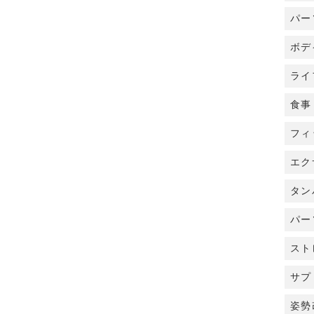
パー
ボデ
ライ
食事
フィ
エク
タン
パー
スト
サプ
姿勢