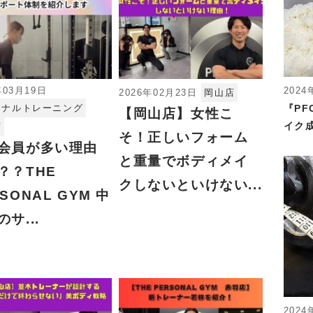
2024
年03月19日
2026年02月23日
岡山店
『P
ソナルトレーニング
【岡山店】女性こ
イク成
店
そ！正しいフォーム
会員が多い理由
と重量でボディメイ
？？THE
クしないといけない...
SONAL GYM 中
サ...
2024