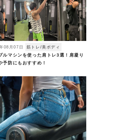
5年08月07日
筋トレ/美ボディ
ブルマシンを使った肩トレ3選！肩凝り
や予防にもおすすめ！