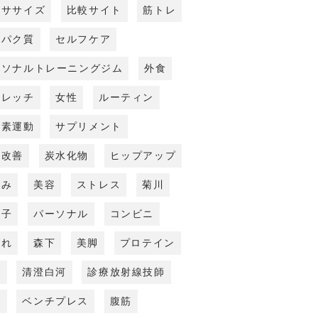
クササイズ
比較サイト
筋トレ
ンパク質
セルフケア
ーソナルトレーニングジム
外食
トレッチ
女性
ルーティン
酸素運動
サプリメント
勢改善
炭水化物
ヒップアップ
くみ
美容
ストレス
菊川
王子
パーソナル
コンビニ
びれ
森下
美脚
プロテイン
尻
清澄白河
診療放射線技師
瀬
ベンチプレス
腹筋