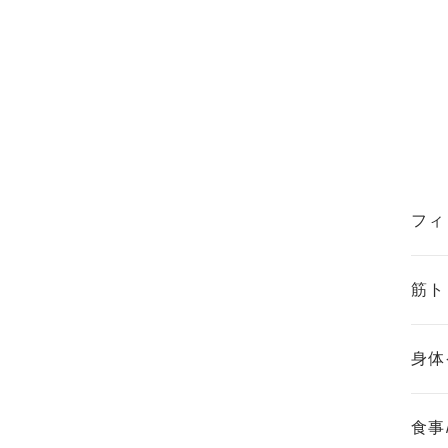
フィ
筋ト
身体
食事