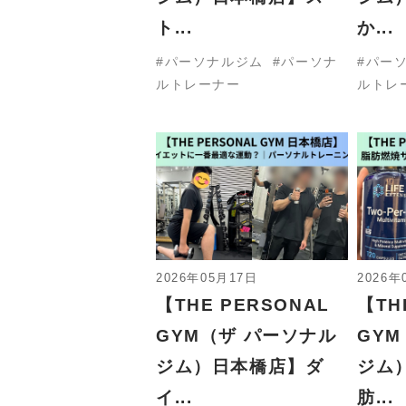
ト...
か...
パーソナルジム
パーソナ
パー
ルトレーナー
ルトレ
2026年05月17日
2026年
【THE PERSONAL
【TH
GYM（ザ パーソナル
GY
ジム）日本橋店】ダ
ジム
イ...
肪...