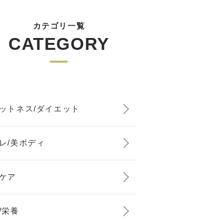
カテゴリ一覧
CATEGORY
ットネス/ダイエット
レ/美ボディ
ケア
/栄養