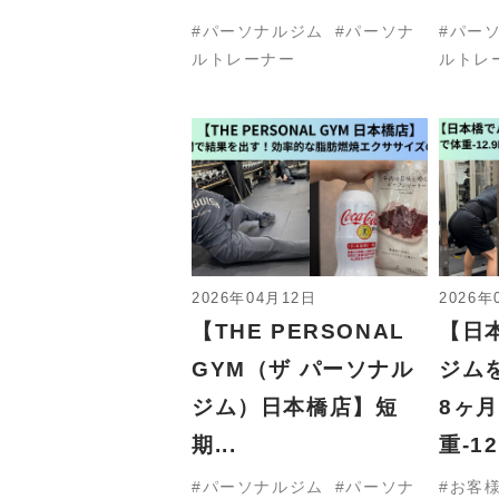
パーソナルジム
パーソナ
パー
ルトレーナー
ルトレ
2026年04月12日
2026年
【THE PERSONAL
【日
GYM（ザ パーソナル
ジム
ジム）日本橋店】短
8ヶ
期...
重-12
パーソナルジム
パーソナ
お客