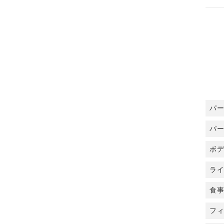
パ
パ
ボ
ラ
食
フ