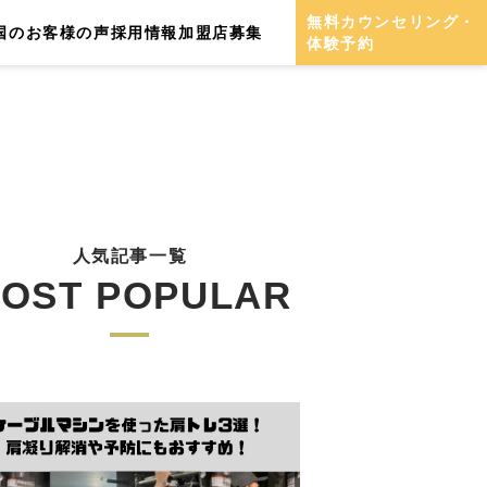
無料カウンセリング・
国のお客様の声
採用情報
加盟店募集
体験予約
人気記事一覧
OST POPULAR