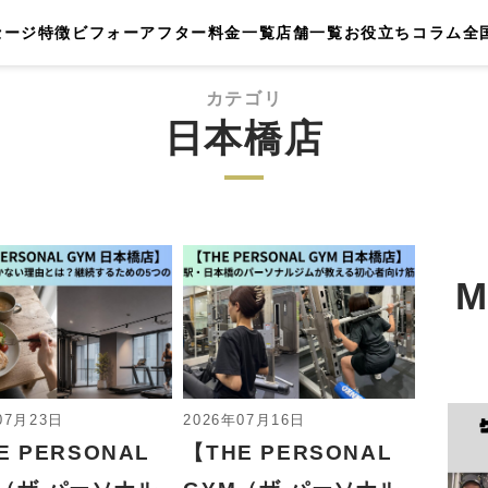
セージ
特徴
ビフォーアフター
料金一覧
店舗一覧
お役立ちコラム
全
カテゴリ
日本橋店
M
07月23日
2026年07月16日
E PERSONAL
【THE PERSONAL