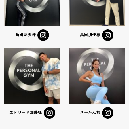
角田麻央様
高田朋佳様
エドワード加藤様
さーたん様