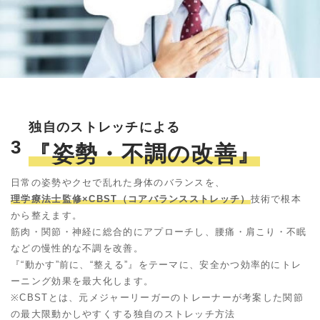
独自のストレッチによる
3
『姿勢・不調の改善』
日常の姿勢やクセで乱れた身体のバランスを、
理学療法士監修×CBST（コアバランスストレッチ）
技術で根本
から整えます。
筋肉・関節・神経に総合的にアプローチし、腰痛・肩こり・不眠
などの慢性的な不調を改善。
『“動かす”前に、“整える”』をテーマに、安全かつ効率的にトレ
ーニング効果を最大化します。
※CBSTとは、元メジャーリーガーのトレーナーが考案した関節
の最大限動かしやすくする独自のストレッチ方法