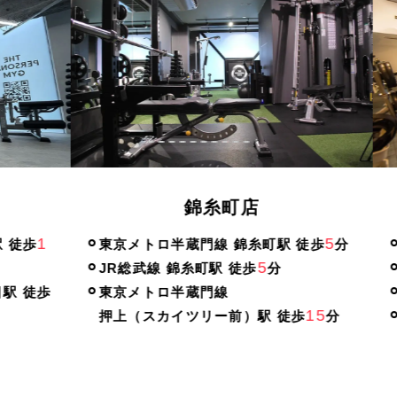
錦糸町店
1
5
徒歩
東京メトロ半蔵門線 錦糸町駅 徒歩
分
東
5
JR総武線 錦糸町駅 徒歩
分
都
 徒歩
東京メトロ半蔵門線
都
15
押上（スカイツリー前）駅 徒歩
分
都