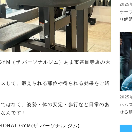
2025
ケー
り解
L GYM（ザ パーソナルジム）あま市甚目寺店の大
カスして、鍛えられる部位や得られる効果をご紹
2025
肉ではなく、姿勢・体の安定・歩行など日常のあ
ハム
せる
ツなんです！
ONAL GYM(ザ パーソナル ジム)