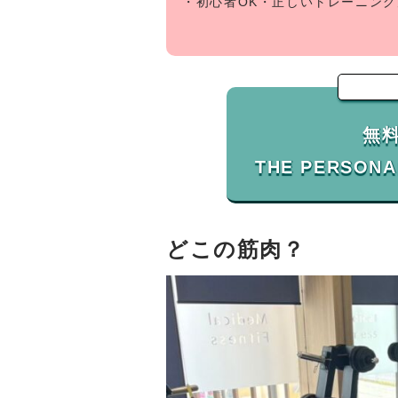
・初心者OK・正しいトレーニン
無
どこの筋肉？