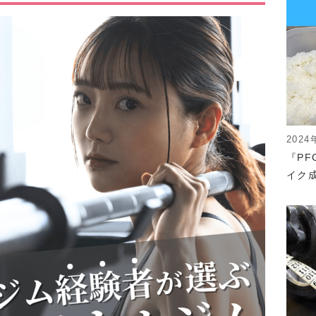
2024
『P
イク成