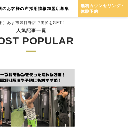
無料カウンセリング・
国のお客様の声
採用情報
加盟店募集
体験予約
る】あま市甚目寺店で美尻をGET！
人気記事一覧
OST POPULAR