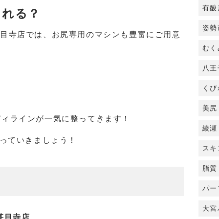
有酸
られる？
姿勢
あま市甚目寺店では、お尻専用のマシンも豊富にご用意
むく
八王
くび
美尻
ディラインが一気に整ってきます！
綾瀬
くっていきましょう！
スキ
脂質
パー
大宮
市甚目寺店