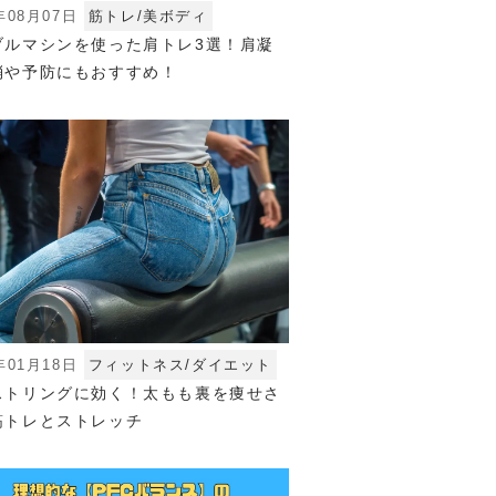
年08月07日
筋トレ/美ボディ
ブルマシンを使った肩トレ3選！肩凝
消や予防にもおすすめ！
年01月18日
フィットネス/ダイエット
ストリングに効く！太もも裏を痩せさ
筋トレとストレッチ