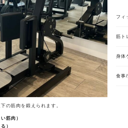
フィ
筋ト
身体
食事
以下の筋肉を鍛えられます。
きい筋肉）
える）