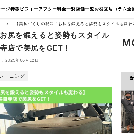
セージ
特徴
ビフォーアフター
料金一覧
店舗一覧
お役立ちコラム
全
店
【美尻づくりの秘訣！お尻を鍛えると姿勢もスタイルも変わ
！お尻を鍛えると姿勢もスタイル
M
寺店で美尻をGET！
2025年06月12日
レーニング