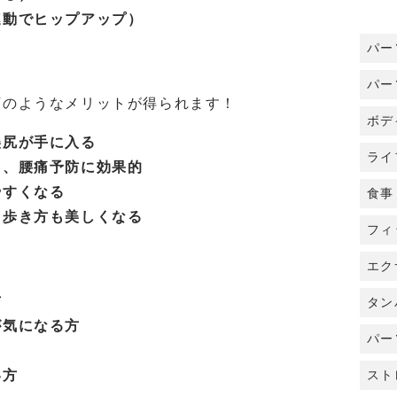
連動でヒップアップ）
パー
パー
下のようなメリットが得られます！
ボデ
美尻が手に入る
ライ
り、腰痛予防に効果的
やすくなる
食事
、歩き方も美しくなる
フィ
！
エク
方
タン
が気になる方
パー
い方
スト