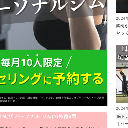
2024
筋肉
やっ
2024
 GYM(ザ パーソナル ジム)の特徴3選！
筋ト
【バ