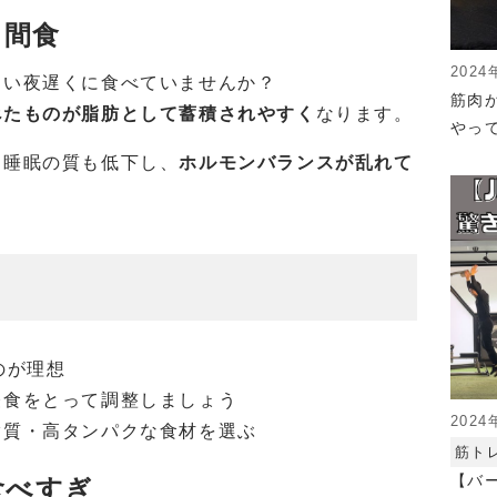
・間食
2024
つい夜遅くに食べていませんか？
筋肉
べたものが脂肪として蓄積されやすく
なります。
やっ
、睡眠の質も低下し、
ホルモンバランスが乱れて
のが理想
軽食をとって調整しましょう
2024
脂質・高タンパクな食材を選ぶ
筋ト
【バ
食べすぎ