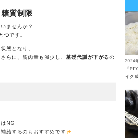
な糖質制限
ていませんか？
とつ
です。
餓状態となり、
。さらに、筋肉量も減少し、
基礎代謝が下がる
の
2024
『P
イク成
はNG
を補給するのもおすすめです