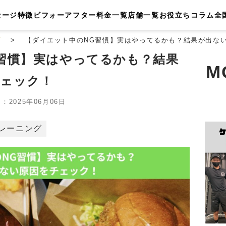
セージ
特徴
ビフォーアフター
料金一覧
店舗一覧
お役立ちコラム
全
店
【ダイエット中のNG習慣】実はやってるかも？結果が出な
習慣】実はやってるかも？結果
M
チェック！
2025年06月06日
レーニング