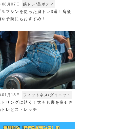
年08月07日
筋トレ/美ボディ
ブルマシンを使った肩トレ3選！肩凝
消や予防にもおすすめ！
年01月18日
フィットネス/ダイエット
ストリングに効く！太もも裏を痩せさ
筋トレとストレッチ