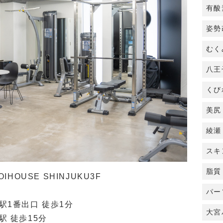
有酸
姿勢
むく
八王
くび
美尻
綾瀬
スキ
脂質
HOUSE SHINJUKU3F
パー
駅1番出口 徒歩1分
大宮
駅 徒歩15分