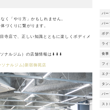
パー
はなく「やり方」かもしれません。
パー
の体づくりに繋がります。
ボデ
あま市甚目寺店で、正しい知識とともに楽しくボディメ
ライ
食事
ーソナルジム）の店舗情報は⬇︎⬇︎⬇︎
フィ
 パーソナルジム)新宿御苑店
エク
タン
パー
スト