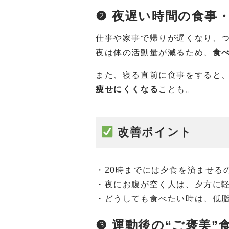
❷ 夜遅い時間の食事
仕事や家事で帰りが遅くなり、
夜は体の活動量が減るため、
食
また、寝る直前に食事をすると
痩せにくくなる
ことも。
改善ポイント
・20時までには夕食を済ませる
・夜にお腹が空く人は、夕方に
・どうしても食べたい時は、低
❸ 運動後の“ご褒美”