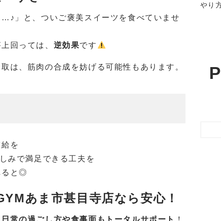
やり
…♪」と、ついご褒美スイーツを食べていませ
が上回っては、
逆効果
です
摂取は、筋肉の合成を妨げる可能性もあります。
P
補給を
楽しみで満足できる工夫を
れると◎
AL GYMあま市甚目寺店なら安心！
、日常の過ごし方や食事面もトータルサポート
！