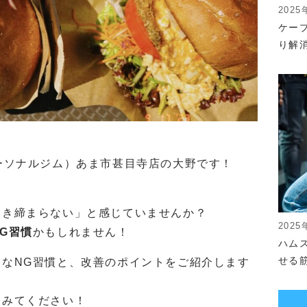
2025
ケー
り解
ザ パーソナルジム）あま市甚目寺店の大野です！
、
引き締まらない」と感じていませんか？
2025
G習慣
かもしれません！
ハム
せる
なNG習慣と、改善のポイントをご紹介します
てみてください！