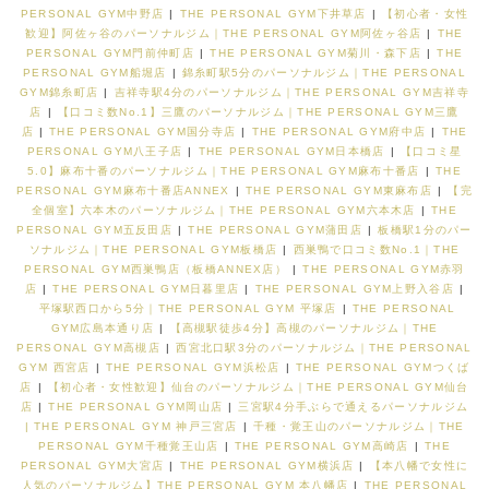
PERSONAL GYM中野店
|
THE PERSONAL GYM下井草店
|
【初心者・女性
歓迎】阿佐ヶ谷のパーソナルジム｜THE PERSONAL GYM阿佐ヶ谷店
|
THE
PERSONAL GYM門前仲町店
|
THE PERSONAL GYM菊川・森下店
|
THE
PERSONAL GYM船堀店
|
錦糸町駅5分のパーソナルジム｜THE PERSONAL
GYM錦糸町店
|
吉祥寺駅4分のパーソナルジム｜THE PERSONAL GYM吉祥寺
店
|
【口コミ数No.1】三鷹のパーソナルジム｜THE PERSONAL GYM三鷹
店
|
THE PERSONAL GYM国分寺店
|
THE PERSONAL GYM府中店
|
THE
PERSONAL GYM八王子店
|
THE PERSONAL GYM日本橋店
|
【口コミ星
5.0】麻布十番のパーソナルジム｜THE PERSONAL GYM麻布十番店
|
THE
PERSONAL GYM麻布十番店ANNEX
|
THE PERSONAL GYM東麻布店
|
【完
全個室】六本木のパーソナルジム｜THE PERSONAL GYM六本木店
|
THE
PERSONAL GYM五反田店
|
THE PERSONAL GYM蒲田店
|
板橋駅1分のパー
ソナルジム｜THE PERSONAL GYM板橋店
|
西巣鴨で口コミ数No.1｜THE
PERSONAL GYM西巣鴨店（板橋ANNEX店）
|
THE PERSONAL GYM赤羽
店
|
THE PERSONAL GYM日暮里店
|
THE PERSONAL GYM上野入谷店
|
平塚駅西口から5分｜THE PERSONAL GYM 平塚店
|
THE PERSONAL
GYM広島本通り店
|
【高槻駅徒歩4分】高槻のパーソナルジム｜THE
PERSONAL GYM高槻店
|
西宮北口駅3分のパーソナルジム｜THE PERSONAL
GYM 西宮店
|
THE PERSONAL GYM浜松店
|
THE PERSONAL GYMつくば
店
|
【初心者・女性歓迎】仙台のパーソナルジム｜THE PERSONAL GYM仙台
店
|
THE PERSONAL GYM岡山店
|
三宮駅4分手ぶらで通えるパーソナルジム
| THE PERSONAL GYM 神戸三宮店
|
千種・覚王山のパーソナルジム｜THE
PERSONAL GYM千種覚王山店
|
THE PERSONAL GYM高崎店
|
THE
PERSONAL GYM大宮店
|
THE PERSONAL GYM横浜店
|
【本八幡で女性に
人気のパーソナルジム】THE PERSONAL GYM 本八幡店
|
THE PERSONAL