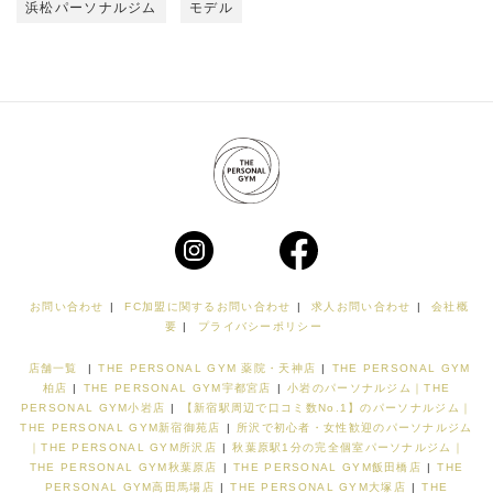
浜松パーソナルジム
モデル
お問い合わせ
|
FC加盟に関するお問い合わせ
|
求人お問い合わせ
|
会社概
要
|
プライバシーポリシー
店舗一覧
|
THE PERSONAL GYM 薬院・天神店
|
THE PERSONAL GYM
柏店
|
THE PERSONAL GYM宇都宮店
|
小岩のパーソナルジム｜THE
PERSONAL GYM小岩店
|
【新宿駅周辺で口コミ数No.1】のパーソナルジム｜
THE PERSONAL GYM新宿御苑店
|
所沢で初心者・女性歓迎のパーソナルジム
｜THE PERSONAL GYM所沢店
|
秋葉原駅1分の完全個室パーソナルジム｜
THE PERSONAL GYM秋葉原店
|
THE PERSONAL GYM飯田橋店
|
THE
PERSONAL GYM高田馬場店
|
THE PERSONAL GYM大塚店
|
THE