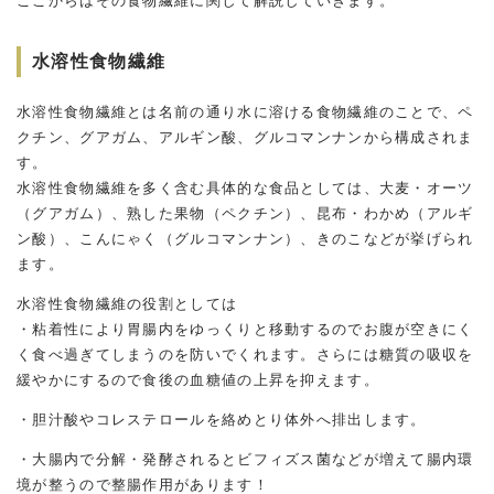
ここからはその食物繊維に関して解説していきます。
水溶性食物繊維
水溶性食物繊維とは名前の通り水に溶ける食物繊維のことで、ペ
クチン、グアガム、アルギン酸、グルコマンナンから構成されま
す。
水溶性食物繊維を多く含む具体的な食品としては、大麦・オーツ
（グアガム）、熟した果物（ペクチン）、昆布・わかめ（アルギ
ン酸）、こんにゃく（グルコマンナン）、きのこなどが挙げられ
ます。
水溶性食物繊維の役割としては
・粘着性により胃腸内をゆっくりと移動するのでお腹が空きにく
く食べ過ぎてしまうのを防いでくれます。さらには糖質の吸収を
緩やかにするので食後の血糖値の上昇を抑えます。
・胆汁酸やコレステロールを絡めとり体外へ排出します。
・大腸内で分解・発酵されるとビフィズス菌などが増えて腸内環
境が整うので整腸作用があります！