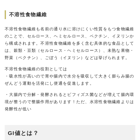
不溶性食物繊維
不溶性食物繊維も名前の通り水に溶けにくい性質をもつ食物繊維
のことで、セルロース、ヘミセルロース、ペクチン、イヌリンか
ら構成されます。不溶性食物繊維を多く含む具体的な食品として
は、穀類・豆類（セルロース・ヘミセルロース）、未熟な果物・
野菜（ペクチン）、ごぼう（イヌリン）などは挙げられます。
不溶性食物繊維の役割としては
・吸水性が高いので胃や腸内で水分を吸収して大きく膨らみ腸の
ぜんどう運動を活発にし便通を促進します。
・大腸内で分解・発酵されるとビフィズス菌などが増えて腸内環
境が整うので整腸作用があります！ただ、水溶性食物繊維よりは
発酵性が低い
GI値とは？