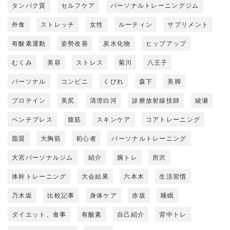
タンパク質
セルフケア
パーソナルトレーニングジム
外食
ストレッチ
女性
ルーティン
サプリメント
有酸素運動
姿勢改善
炭水化物
ヒップアップ
むくみ
美容
ストレス
菊川
八王子
パーソナル
コンビニ
くびれ
森下
美脚
プロテイン
美尻
清澄白河
診療放射線技師
綾瀬
ベンチプレス
腹筋
スキンケア
コアトレーニング
脂質
大胸筋
初心者
パーソナルトレーニング
大宮パーソナルジム
紹介
腕トレ
所沢
体幹トレーニング
大会結果
六本木
生活習慣
乃木坂
比較記事
身体ケア
赤坂
睡眠
ダイエット、食事
有酸素
自己紹介
背中トレ