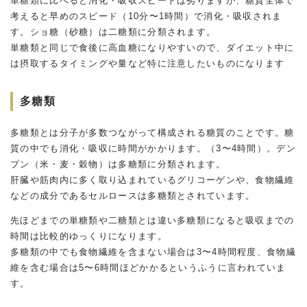
単糖類に比べると消化・吸収スピードは劣りますが、糖質全体で
考えると早めのスピード（10分〜1時間）で消化・吸収されま
す。ショ糖（砂糖）は二糖類に分類されます。
単糖類と同じで食後に高血糖になりやすいので、ダイエット中に
は摂取するタイミングや量など特に注意したいものになります
多糖類
多糖類とは分子が多数つながって構成される糖質のことです。糖
質の中でも消化・吸収に時間がかかります。（3〜4時間）。デン
プン（米・麦・穀物）は多糖類に分類されます。
肝臓や筋肉内に多く取り込まれているグリコーゲンや、食物繊維
などの成分であるセルロースは多糖類とされています。
先ほどまでの単糖類や二糖類とは違い多糖類になると吸収までの
時間は比較的ゆっくりになります。
多糖類の中でも食物繊維を含まない場合は3〜4時間程度、食物繊
維を含む場合は5〜6時間ほどかかるというふうに言われていま
す。